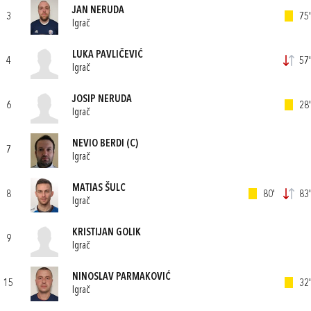
JAN NERUDA
3
75'
Igrač
LUKA PAVLIČEVIĆ
4
57'
Igrač
JOSIP NERUDA
6
28'
Igrač
NEVIO BERDI
(C)
7
Igrač
MATIAS ŠULC
8
80'
83'
Igrač
KRISTIJAN GOLIK
9
Igrač
NINOSLAV PARMAKOVIĆ
15
32'
Igrač