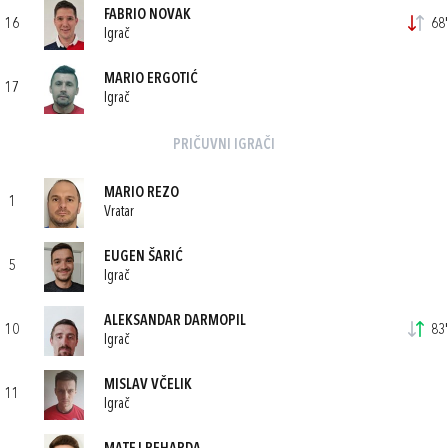
FABRIO NOVAK
16
68'
Igrač
MARIO ERGOTIĆ
17
Igrač
PRIČUVNI IGRAČI
MARIO REZO
1
Vratar
EUGEN ŠARIĆ
5
Igrač
ALEKSANDAR DARMOPIL
10
83'
Igrač
MISLAV VČELIK
11
Igrač