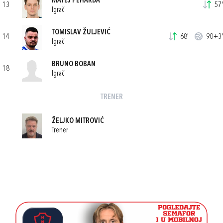
MATEJ PEHARDA
13
57'
Igrač
TOMISLAV ŽULJEVIĆ
14
68'
90+3'
Igrač
BRUNO BOBAN
18
Igrač
TRENER
ŽELJKO MITROVIĆ
Trener