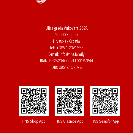
Ulica grada Vukovara 269A
10000 Zagreb
Hrvatska / Croatia
Tel:
+385 1 2361555
E-mail:
info@hns.family
IBAN: HR2523400091100187844
OIB: 08516152078
HNS Shop App
HNS Ulaznice App
HNS Semafor App