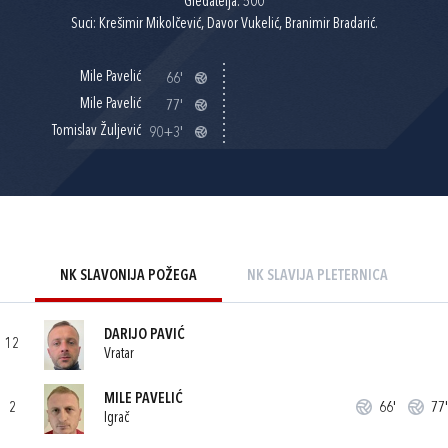
Gledatelja: 500
Suci: Krešimir Mikolčević, Davor Vukelić, Branimir Bradarić.
Mile Pavelić
66'
Mile Pavelić
77'
Tomislav Žuljević
90+3'
NK SLAVONIJA POŽEGA
NK SLAVIJA PLETERNICA
DARIJO PAVIĆ
12
Vratar
MILE PAVELIĆ
2
66'
77'
Igrač