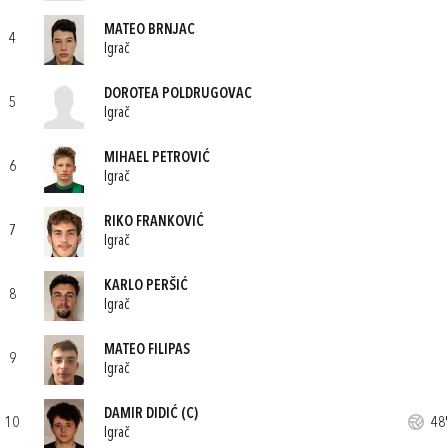
MATEO BRNJAC
4
Igrač
DOROTEA POLDRUGOVAC
5
Igrač
MIHAEL PETROVIĆ
6
Igrač
RIKO FRANKOVIĆ
7
Igrač
KARLO PERŠIĆ
8
Igrač
MATEO FILIPAS
9
Igrač
DAMIR DIDIĆ
(C)
10
48'
Igrač