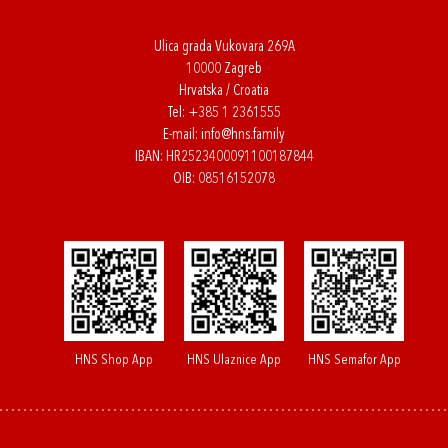
Ulica grada Vukovara 269A
10000 Zagreb
Hrvatska / Croatia
Tel:
+385 1 2361555
E-mail:
info@hns.family
IBAN: HR2523400091100187844
OIB: 08516152078
HNS Shop App
HNS Ulaznice App
HNS Semafor App