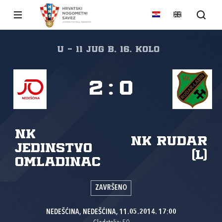
U - 11 JUG B, 16. kolo
2
:
0
NK
NK Rudar
Jedinstvo
(L)
Omladinac
ZAVRŠENO
NEDEŠĆINA, NEDEŠĆINA, 11.05.2014. 17:00