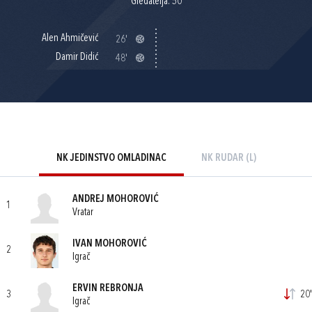
Gledatelja: 50
Alen Ahmičević
26'
Damir Didić
48'
NK JEDINSTVO OMLADINAC
NK RUDAR (L)
ANDREJ MOHOROVIĆ
1
Vratar
IVAN MOHOROVIĆ
2
Igrač
ERVIN REBRONJA
3
20'
Igrač