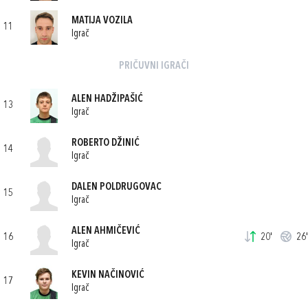
MATIJA VOZILA
11
Igrač
PRIČUVNI IGRAČI
ALEN HADŽIPAŠIĆ
13
Igrač
ROBERTO DŽINIĆ
14
Igrač
DALEN POLDRUGOVAC
15
Igrač
ALEN AHMIČEVIĆ
16
20'
26'
Igrač
KEVIN NAČINOVIĆ
17
Igrač