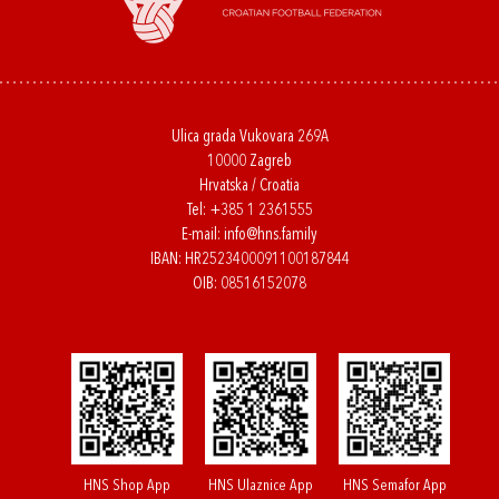
Ulica grada Vukovara 269A
10000 Zagreb
Hrvatska / Croatia
Tel:
+385 1 2361555
E-mail:
info@hns.family
IBAN: HR2523400091100187844
OIB: 08516152078
HNS Shop App
HNS Ulaznice App
HNS Semafor App