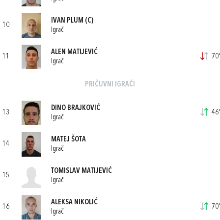
IVAN PLUM
(C)
10
Igrač
ALEN MATIJEVIĆ
11
70'
Igrač
PRIČUVNI IGRAČI
DINO BRAJKOVIĆ
13
46'
Igrač
MATEJ ŠOTA
14
Igrač
TOMISLAV MATIJEVIĆ
15
Igrač
ALEKSA NIKOLIĆ
16
70'
Igrač