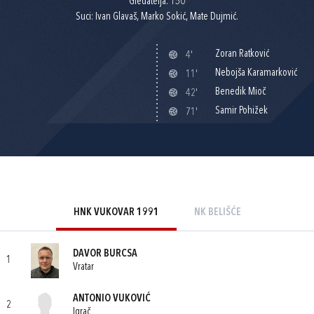
Gledatelja: 150
Suci: Ivan Glavaš, Marko Sokić, Mate Dujmić.
Zoran Ratković
4'
Nebojša Karamarković
11'
Benedik Mioč
42'
Samir Pohižek
71'
HNK VUKOVAR 1991
NK BELIŠĆE
DAVOR BURCSA
1
Vratar
ANTONIO VUKOVIĆ
2
Igrač