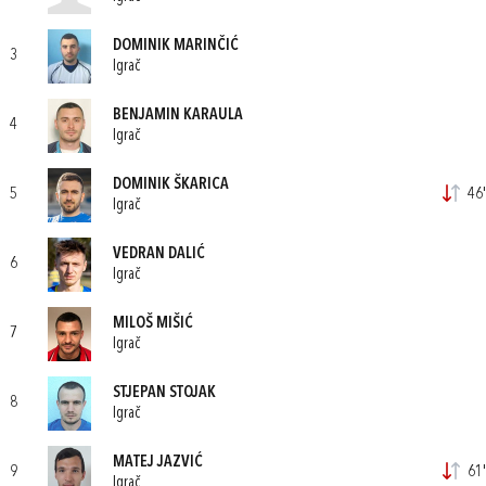
DOMINIK MARINČIĆ
3
Igrač
BENJAMIN KARAULA
4
Igrač
DOMINIK ŠKARICA
5
46'
Igrač
VEDRAN DALIĆ
6
Igrač
MILOŠ MIŠIĆ
7
Igrač
STJEPAN STOJAK
8
Igrač
MATEJ JAZVIĆ
9
61'
Igrač