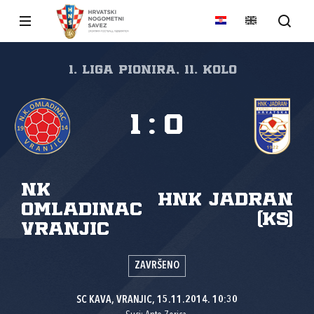
1. liga pionira, 11. kolo
1
:
0
NK
HNK Jadran
Omladinac
(KS)
Vranjic
ZAVRŠENO
SC KAVA, VRANJIC, 15.11.2014. 10:30