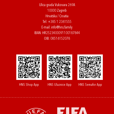
Ulica grada Vukovara 269A
10000 Zagreb
Hrvatska / Croatia
Tel:
+385 1 2361555
E-mail:
info@hns.family
IBAN: HR2523400091100187844
OIB: 08516152078
HNS Shop App
HNS Ulaznice App
HNS Semafor App