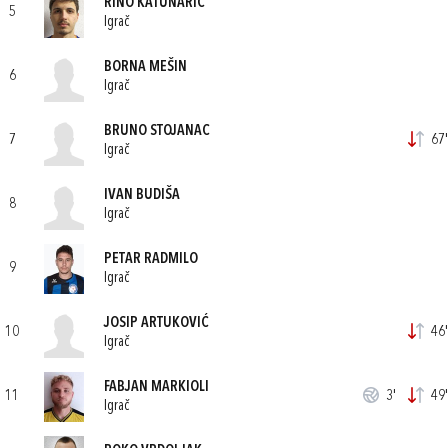
RINO KATUNARIĆ
5
Igrač
BORNA MEŠIN
6
Igrač
BRUNO STOJANAC
7
67'
Igrač
IVAN BUDIŠA
8
Igrač
PETAR RADMILO
9
Igrač
JOSIP ARTUKOVIĆ
10
46'
Igrač
FABJAN MARKIOLI
11
3'
49'
Igrač