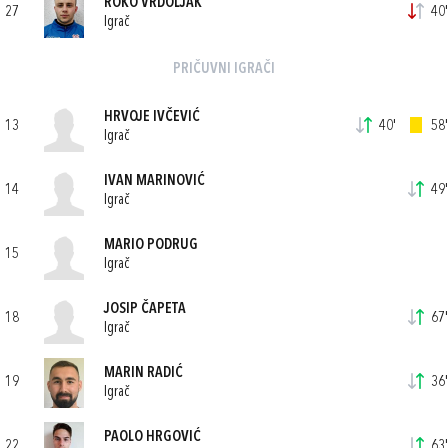
ROKO VRDOLJAK
27
40'
Igrač
PRIČUVNI IGRAČI
HRVOJE IVČEVIĆ
13
40'
58'
Igrač
IVAN MARINOVIĆ
14
49'
Igrač
MARIO PODRUG
15
Igrač
JOSIP ČAPETA
18
67'
Igrač
MARIN RADIĆ
19
36'
Igrač
PAOLO HRGOVIĆ
22
63'