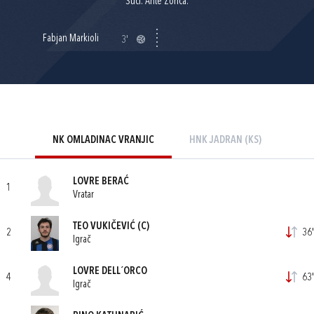
Suci: Ante Zorica.
Fabjan Markioli
3'
NK OMLADINAC VRANJIC
HNK JADRAN (KS)
LOVRE BERAĆ
1
Vratar
TEO VUKIČEVIĆ
(C)
2
36'
Igrač
LOVRE DELL´ORCO
4
63'
Igrač