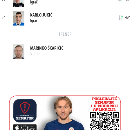
Igrač
KARLO JUKIĆ
24
46'
Igrač
TRENER
MARINKO ŠKARIČIĆ
Trener