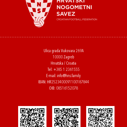
Ulica grada Vukovara 269A
10000 Zagreb
Hrvatska / Croatia
Tel:
+385 1 2361555
E-mail:
info@hns.family
IBAN: HR2523400091100187844
OIB: 08516152078