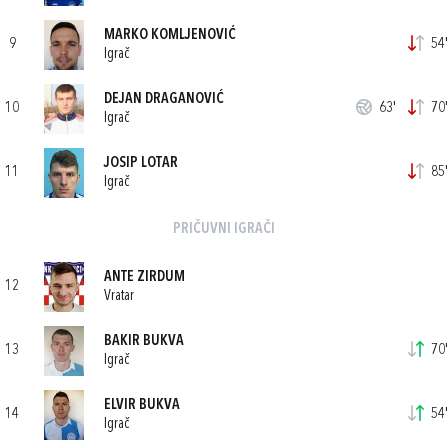
MARKO KOMLJENOVIĆ
9
54'
Igrač
DEJAN DRAGANOVIĆ
10
63'
70'
Igrač
JOSIP LOTAR
11
85'
Igrač
PRIČUVNI IGRAČI
ANTE ZIRDUM
12
Vratar
BAKIR BUKVA
13
70'
Igrač
ELVIR BUKVA
14
54'
Igrač