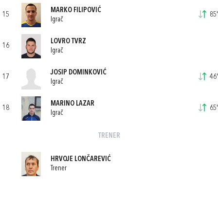
MARKO FILIPOVIĆ
15
85'
Igrač
LOVRO TVRZ
16
Igrač
JOSIP DOMINKOVIĆ
17
46'
Igrač
MARINO LAZAR
18
65'
Igrač
TRENER
HRVOJE LONČAREVIĆ
Trener