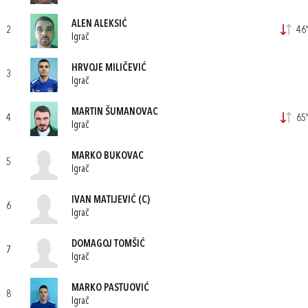
ALEN ALEKSIĆ
2
46'
Igrač
HRVOJE MILIČEVIĆ
3
Igrač
MARTIN ŠUMANOVAC
4
65'
Igrač
MARKO BUKOVAC
5
Igrač
IVAN MATIJEVIĆ
(C)
6
Igrač
DOMAGOJ TOMŠIĆ
7
Igrač
MARKO PASTUOVIĆ
8
Igrač