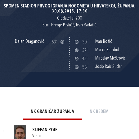
SPOMEN STADION PRVOG IGRANJA NOGOMETA U HRVATSKOJ, ŽUPANJA,
30.08.2015. 17:30
Gledatelja: 200
Suci: Hrvoje Pavličić, Ivan Radačić.
Dejan Draganović
Ivan Božić
63'
30'
Marko Sambol
37'
Miroslav Meštrović
45'
Josip Raić Sudar
58'
NK GRANIČAR ŽUPANJA
NK BEDEM
STJEPAN POJE
1
Vratar