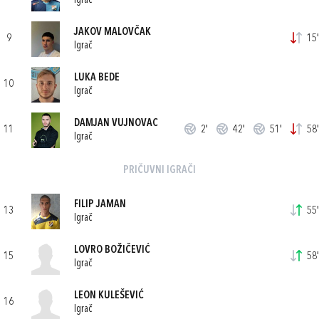
Igrač
JAKOV MALOVČAK
9
15'
Igrač
LUKA BEDE
10
Igrač
DAMJAN VUJNOVAC
11
2'
42'
51'
58'
Igrač
PRIČUVNI IGRAČI
FILIP JAMAN
13
55'
Igrač
LOVRO BOŽIČEVIĆ
15
58'
Igrač
LEON KULEŠEVIĆ
16
Igrač