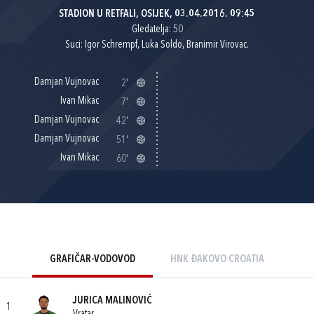
STADION U RETFALI, OSIJEK, 03.04.2016. 09:45
Gledatelja: 50
Suci: Igor Schrempf, Luka Soldo, Branimir Virovac.
Damjan Vujnovac
2'
Ivan Mikac
7'
Damjan Vujnovac
42'
Damjan Vujnovac
51'
Ivan Mikac
60'
GRAFIČAR-VODOVOD
HNK ĐAKOVO CROATIA
JURICA MALINOVIĆ
1