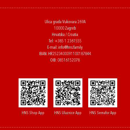
Ulica grada Vukovara 269A
10000 Zagreb
Hrvatska / Croatia
Tel:
+385 1 2361555
E-mail:
info@hns.family
IBAN: HR2523400091100187844
OIB: 08516152078
HNS Shop App
HNS Ulaznice App
HNS Semafor App