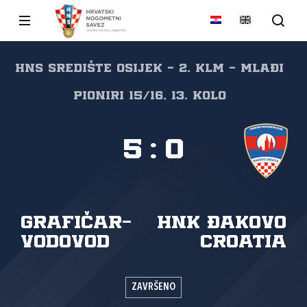
HNS Središte Osijek - 2. KLM - Mlađi
pioniri 15/16, 13. kolo
5
:
0
Grafičar-
HNK Đakovo
vodovod
Croatia
ZAVRŠENO