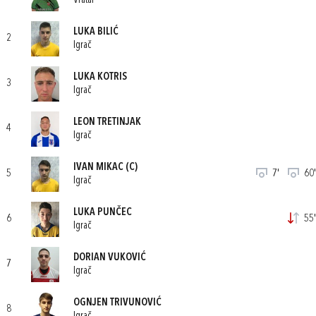
Vratar
LUKA BILIĆ
2
Igrač
LUKA KOTRIS
3
Igrač
LEON TRETINJAK
4
Igrač
IVAN MIKAC
(C)
5
7'
60'
Igrač
LUKA PUNČEC
6
55'
Igrač
DORIAN VUKOVIĆ
7
Igrač
OGNJEN TRIVUNOVIĆ
8