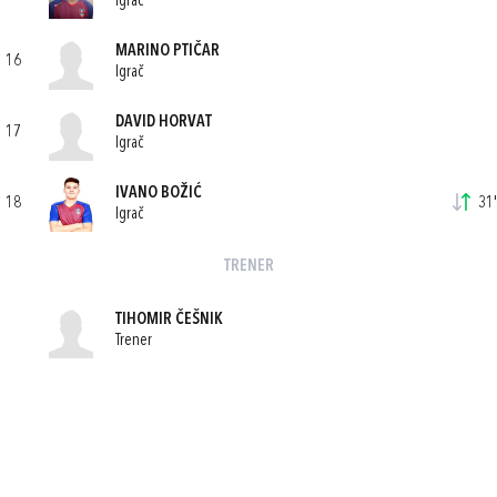
Igrač
MARINO PTIČAR
16
Igrač
DAVID HORVAT
17
Igrač
IVANO BOŽIĆ
18
31'
Igrač
TRENER
TIHOMIR ČEŠNIK
Trener