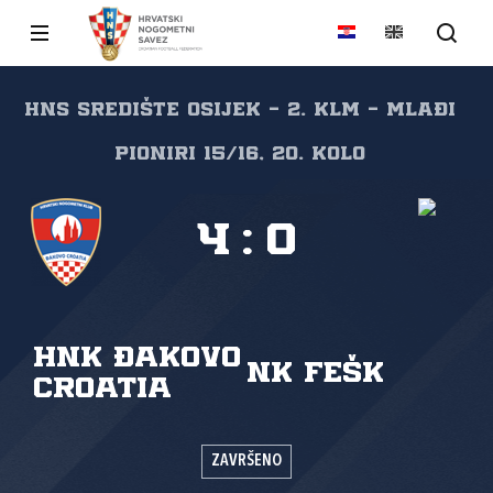
HNS Središte Osijek - 2. KLM - Mlađi
pioniri 15/16, 20. kolo
4
:
0
HNK Đakovo
NK FEŠK
Croatia
ZAVRŠENO