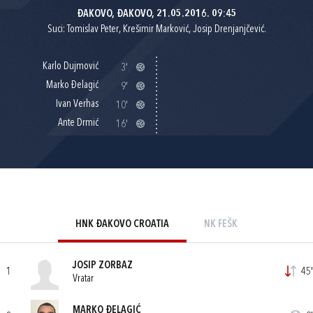
ĐAKOVO, ĐAKOVO, 21.05.2016. 09:45
Suci: Tomislav Peter, Krešimir Marković, Josip Drenjanjčević.
Karlo Dujmović
3'
Marko Đelagić
9'
Ivan Verhas
10'
Ante Drmić
16'
HNK ĐAKOVO CROATIA
NK FEŠK
JOSIP ZORBAZ
1
45'
Vratar
MARKO ĐELAGIĆ