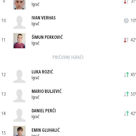
9
31'
Igrač
IVAN VERHAS
10
10'
Igrač
ŠIMUN PERKOVIĆ
11
42'
Igrač
PRIČUVNI IGRAČI
LUKA ROZIĆ
12
45'
Igrač
MARIO BULJEVIĆ
13
50'
Igrač
DANIEL PERČI
14
42'
Igrač
EMIN GLUHALIĆ
15