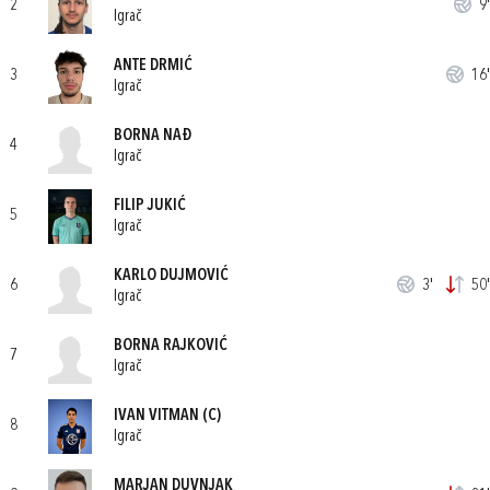
2
9'
Igrač
ANTE DRMIĆ
3
16'
Igrač
BORNA NAĐ
4
Igrač
FILIP JUKIĆ
5
Igrač
KARLO DUJMOVIĆ
6
3'
50'
Igrač
BORNA RAJKOVIĆ
7
Igrač
IVAN VITMAN
(C)
8
Igrač
MARJAN DUVNJAK