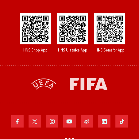
HNS Shop App
HNS Ulaznice App
HNS Semafor App