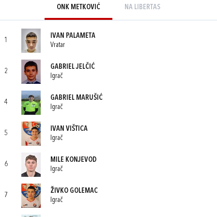
ONK METKOVIĆ
NA LIBERTAS
IVAN PALAMETA
1
Vratar
GABRIEL JELČIĆ
2
Igrač
GABRIEL MARUŠIĆ
4
Igrač
IVAN VIŠTICA
5
Igrač
MILE KONJEVOD
6
Igrač
ŽIVKO GOLEMAC
7
Igrač