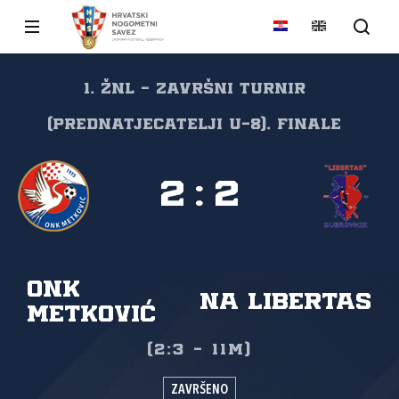
1. ŽNL - Završni turnir
(prednatjecatelji U-8), Finale
2
:
2
ONK
NA Libertas
Metković
(2:3 - 11m)
ZAVRŠENO