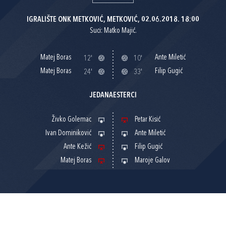
IGRALIŠTE ONK METKOVIĆ, METKOVIĆ, 02.06.2018. 18:00
Suci: Matko Majić.
Matej Boras
Ante Miletić
12'
10'
Matej Boras
Filip Gugić
24'
33'
JEDANAESTERCI
Živko Golemac
Petar Kisić
Ivan Dominiković
Ante Miletić
Ante Kežić
Filip Gugić
Matej Boras
Maroje Galov