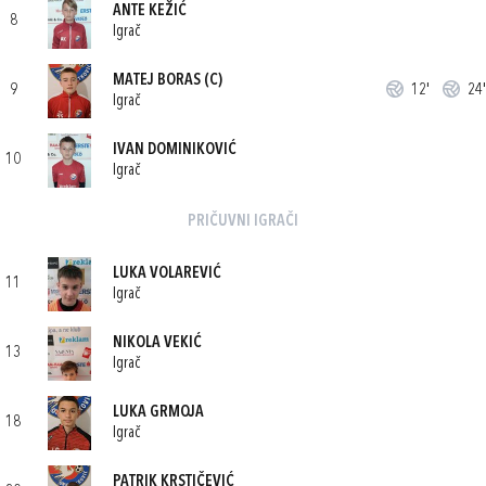
ANTE KEŽIĆ
8
Igrač
MATEJ BORAS
(C)
9
12'
24'
Igrač
IVAN DOMINIKOVIĆ
10
Igrač
PRIČUVNI IGRAČI
LUKA VOLAREVIĆ
11
Igrač
NIKOLA VEKIĆ
13
Igrač
LUKA GRMOJA
18
Igrač
PATRIK KRSTIČEVIĆ