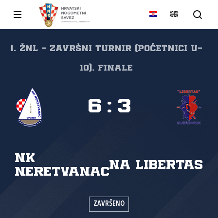
1. ŽNL - Završni turnir (početnici U-
10), Finale
6
:
3
NK
NA Libertas
Neretvanac
ZAVRŠENO