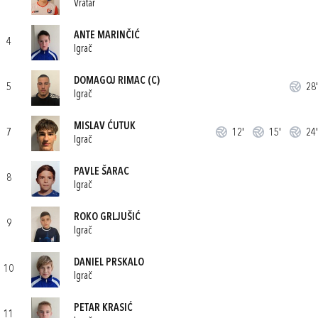
Vratar
ANTE MARINČIĆ
4
Igrač
DOMAGOJ RIMAC
(C)
5
28'
Igrač
MISLAV ĆUTUK
7
12'
15'
24'
Igrač
PAVLE ŠARAC
8
Igrač
ROKO GRLJUŠIĆ
9
Igrač
DANIEL PRSKALO
10
Igrač
PETAR KRASIĆ
11