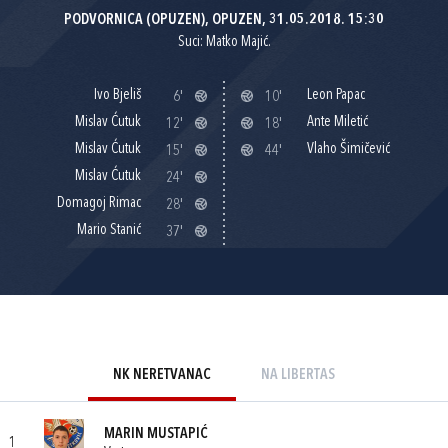
PODVORNICA (OPUZEN), OPUZEN, 31.05.2018. 15:30
Suci: Matko Majić.
Ivo Bjeliš
Leon Papac
6'
10'
Mislav Ćutuk
Ante Miletić
12'
18'
Mislav Ćutuk
Vlaho Šimičević
15'
44'
Mislav Ćutuk
24'
Domagoj Rimac
28'
Mario Stanić
37'
NK NERETVANAC
NA LIBERTAS
MARIN MUSTAPIĆ
1