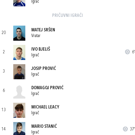
Igrač
PRIČUVNI IGRAČI
MATEJ SRŠEN
20
Vratar
IVO BJELIŠ
2
6'
Igrač
JOSIP PROVIĆ
3
Igrač
DOMAGOJ PROVIĆ
6
Igrač
MICHAEL LEACY
13
Igrač
MARIO STANIĆ
14
37'
Igrač