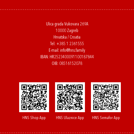
Ulica grada Vukovara 269A
10000 Zagreb
Hrvatska / Croatia
Tel:
+385 1 2361555
E-mail:
info@hns.family
IBAN: HR2523400091100187844
OIB: 08516152078
HNS Shop App
HNS Ulaznice App
HNS Semafor App