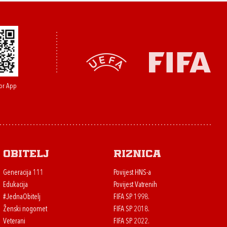
or App
Obitelj
Riznica
Generacija 111
Povijest HNS-a
Edukacija
Povijest Vatrenih
#JednaObitelj
FIFA SP 1998.
Ženski nogomet
FIFA SP 2018.
Veterani
FIFA SP 2022.