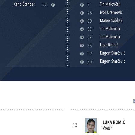
Karlo Štander
Tin Malovčak
22'
3'
Ivor Uremović
26'
Mateo Sabljak
30'
Tin Malovčak
35'
Tin Malovčak
37'
Luka Romić
38'
Eugen Starčević
29'
Eugen Starčević
30'
LUKA ROMIĆ
12
Vratar