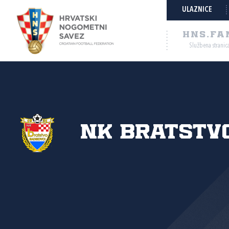
ULAZNICE
HNS.FA
Službena stranic
NK Bratstvo