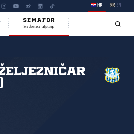
HR
EN
A
SEMAFOR
Sva domaća natjecanja
Željezničar
)