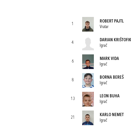
ROBERT PAJTL
1
Vratar
DARIAN KRIŠTOFI
4
Igrač
MARK VIDA
6
Igrač
BORNA BEREŠ
8
Igrač
LEON BUHA
13
Igrač
KARLO NEMET
21
Igrač