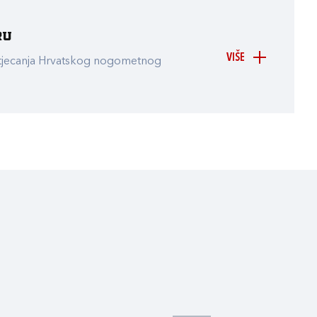
ru
VIŠE
atjecanja Hrvatskog nogometnog