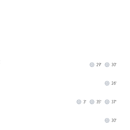
Ć
29'
30'
26'
3'
35'
37'
30'