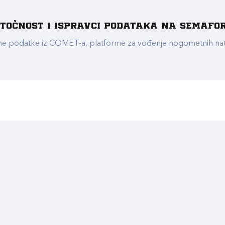
e točnost i ispravci podataka na Semafo
ualne podatke iz COMET-a, platforme za vođenje nogometnih n