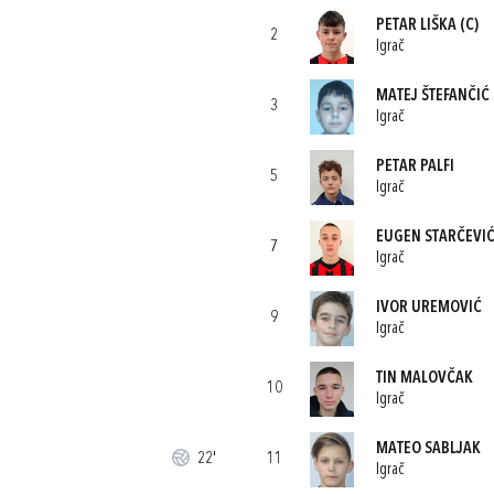
PETAR LIŠKA
(C)
2
Igrač
MATEJ ŠTEFANČIĆ
3
Igrač
PETAR PALFI
5
Igrač
EUGEN STARČEVI
7
Igrač
IVOR UREMOVIĆ
9
Igrač
TIN MALOVČAK
10
Igrač
MATEO SABLJAK
22'
11
Igrač