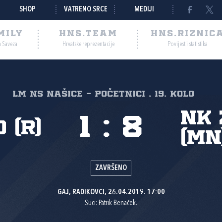
SHOP
VATRENO SRCE
MEDIJI
MILY
HNS.TEAM
HNS.RIZNIC
a Saveza
Hrvatske reprezentacije
Povijest i statistika
LM NS Našice - početnici , 19. kolo
NK 
1
:
8
 (R)
(MN
ZAVRŠENO
GAJ, RADIKOVCI, 26.04.2019. 17:00
Suci: Patrik Benaček.