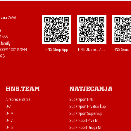
ovara 269A
a
61555
.family
HNS Shop App
HNS Ulaznice App
HNS Semaf
400091100187844
078
HNS.team
Natjecanja
A reprezentacija
Supersport HNL
U-21
Supersport Hrvatski kup
U-19
Supersport Superkup
U-17
SuperSport Prva NL
U-15
SuperSport Druga NL