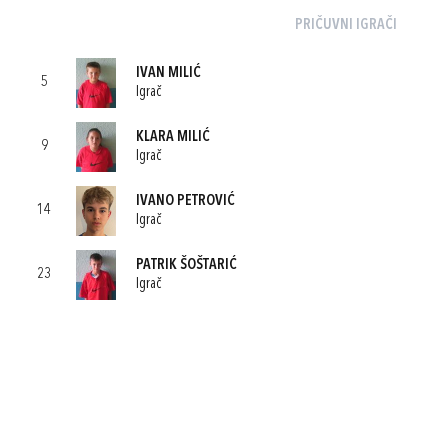
PRIČUVNI IGRAČI
IVAN MILIĆ
5
Igrač
KLARA MILIĆ
9
Igrač
IVANO PETROVIĆ
14
Igrač
PATRIK ŠOŠTARIĆ
23
Igrač