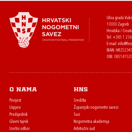
Ulica grada Vuk
10000 Zagreb
Hrvatska / Croati
Tel:
+385 1 23
E-mail:
info@hns
IBAN: HR2523
OIB: 08516152
O nama
HNS
Povijest
Središta
Uspjesi
Županijski nogometni savezi
Predsjednik
Suci
Glavni tajnik
Nogometna akademija
Izvršni odbor
Arbitražni sud