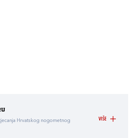
ru
VIŠE
atjecanja Hrvatskog nogometnog