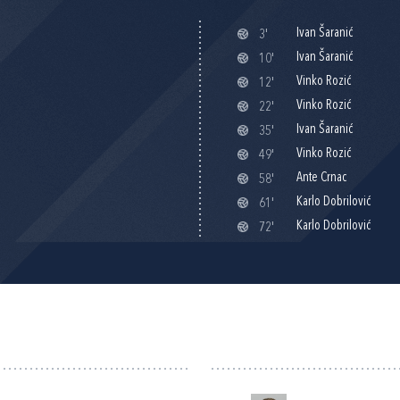
Ivan Šaranić
3'
Ivan Šaranić
10'
Vinko Rozić
12'
Vinko Rozić
22'
Ivan Šaranić
35'
Vinko Rozić
49'
Ante Crnac
58'
Karlo Dobrilović
61'
Karlo Dobrilović
72'