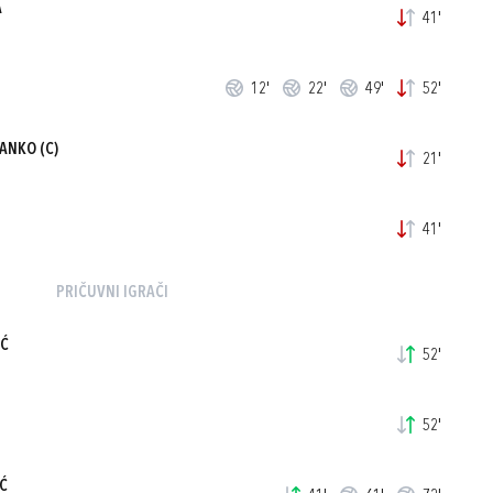
A
41'
12'
22'
49'
52'
TANKO
(C)
21'
41'
PRIČUVNI IGRAČI
IĆ
52'
52'
Ć