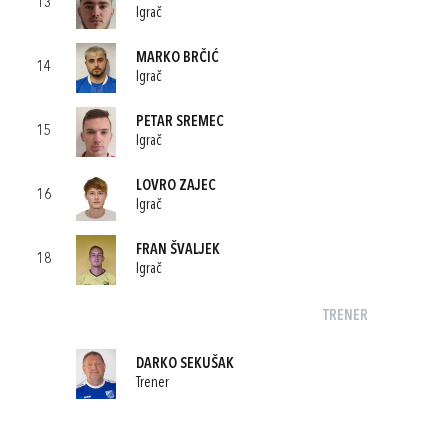
13
Igrač
MARKO BRČIĆ
14
Igrač
PETAR SREMEC
15
Igrač
LOVRO ZAJEC
16
Igrač
FRAN ŠVALJEK
18
Igrač
TRENER
DARKO SEKUŠAK
Trener