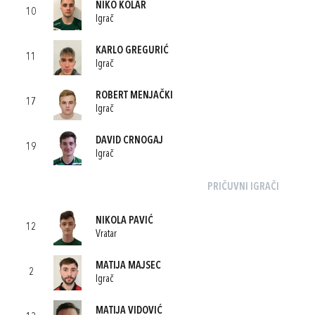
NIKO KOLAR
10
Igrač
KARLO GREGURIĆ
11
Igrač
ROBERT MENJAČKI
17
Igrač
DAVID CRNOGAJ
19
Igrač
PRIČUVNI IGRAČI
NIKOLA PAVIĆ
12
Vratar
MATIJA MAJSEC
2
Igrač
MATIJA VIDOVIĆ