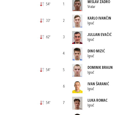
MISLAV ZADRO
54'
1
Vratar
KARLO IVANČIN
33'
2
Igrač
JULIJAN EVAČIĆ
62'
3
Igrač
DINO MIZIĆ
4
Igrač
DOMINIK BRAUN
54'
5
Igrač
IVAN ŠARANIĆ
6
Igrač
LUKA ROMAC
54'
7
Igrač