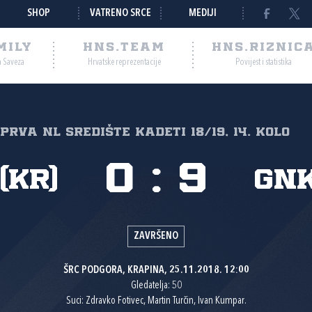
SHOP
VATRENO SRCE
MEDIJI
MILY
HNS.TEAM
HNS.RIZNIC
a Saveza
Hrvatske reprezentacije
Povijest i statistika
Prva NL Središte kadeti 18/19, 14. kolo
0
:
9
(Kr)
GN
ZAVRŠENO
ŠRC PODGORA, KRAPINA, 25.11.2018. 12:00
Gledatelja: 50
Suci: Zdravko Fotivec, Martin Turčin, Ivan Kumpar.