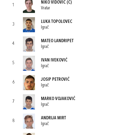
NIKO VIDOVIĆ
(C)
1
Vratar
LUKA TOPOLOVEC
3
Igrač
MATEO LANDRIPET
4
Igrač
IVAN IVEKOVIĆ
5
Igrač
JOSIP PETROVIĆ
6
Igrač
MARKO VOJAKOVIĆ
7
Igrač
ANDRIJA MIRT
8
Igrač