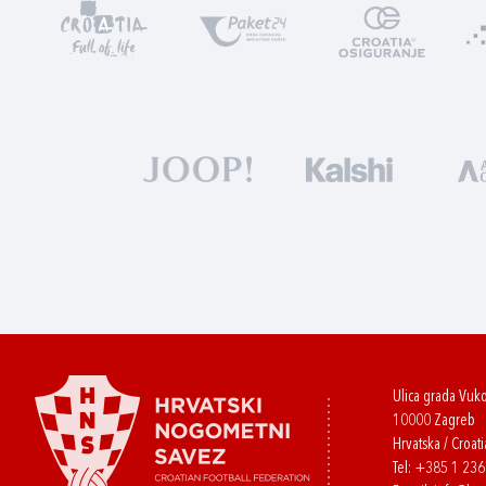
Ulica grada Vuk
10000 Zagreb
Hrvatska / Croati
Tel:
+385 1 23