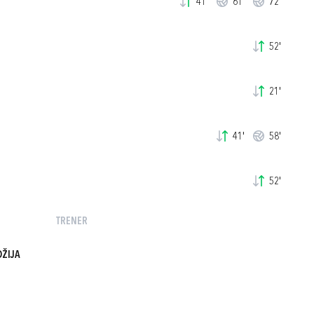
41'
61'
72'
52'
21'
41'
58'
52'
TRENER
DŽIJA