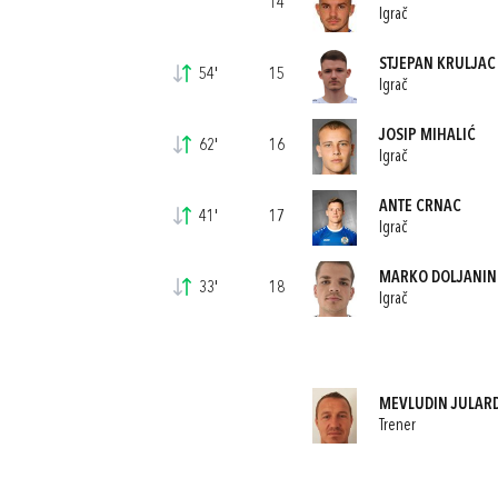
14
Igrač
STJEPAN KRULJAC
54'
15
Igrač
JOSIP MIHALIĆ
62'
16
Igrač
ANTE CRNAC
41'
17
Igrač
MARKO DOLJANIN
33'
18
Igrač
MEVLUDIN JULAR
Trener