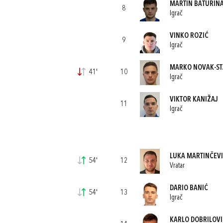
MARTIN BATURIN
8
Igrač
VINKO ROZIĆ
9
Igrač
MARKO NOVAK-S
41'
10
Igrač
VIKTOR KANIŽAJ
11
Igrač
LUKA MARTINČEV
54'
12
Vratar
DARIO BANIĆ
54'
13
Igrač
KARLO DOBRILOVI