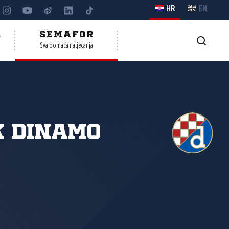
HR
EN
A
SEMAFOR
Sva domaća natjecanja
K Dinamo