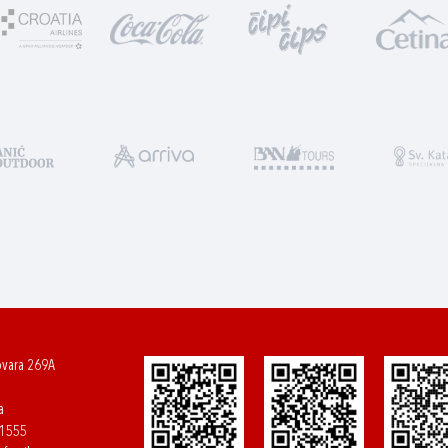
ovara 269A
a
61555