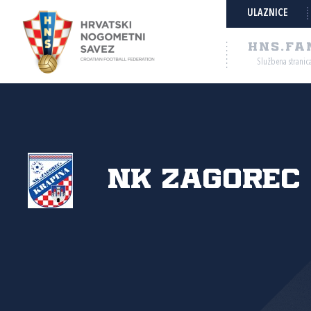
ULAZNICE
HNS.FA
Službena stranic
NK Zagorec 