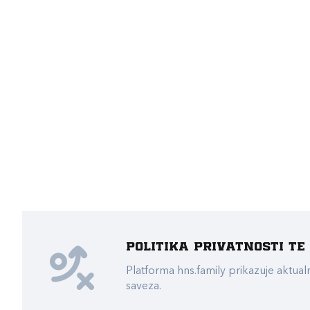
Politika privatnosti t
Platforma hns.family prikazuje akt
saveza.