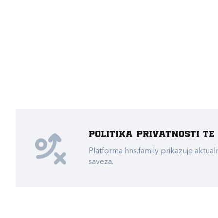
Politika privatnosti t
Platforma hns.family prikazuje akt
saveza.