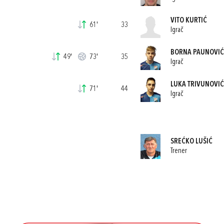
VITO KURTIĆ
61'
33
Igrač
BORNA PAUNOVIĆ
49'
73'
35
Igrač
LUKA TRIVUNOVIĆ
71'
44
Igrač
SREĆKO LUŠIĆ
Trener