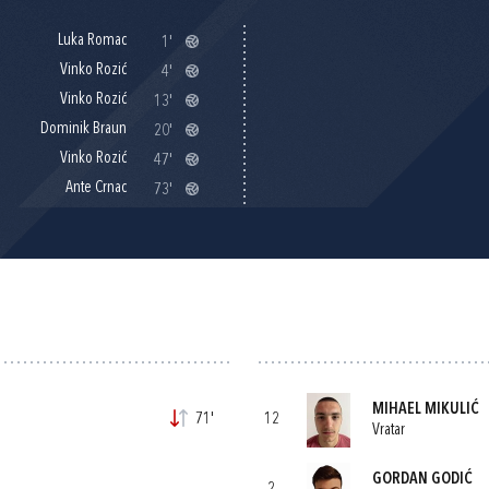
Luka Romac
1'
Vinko Rozić
4'
Vinko Rozić
13'
Dominik Braun
20'
Vinko Rozić
47'
Ante Crnac
73'
MIHAEL MIKULIĆ
71'
12
Vratar
GORDAN GODIĆ