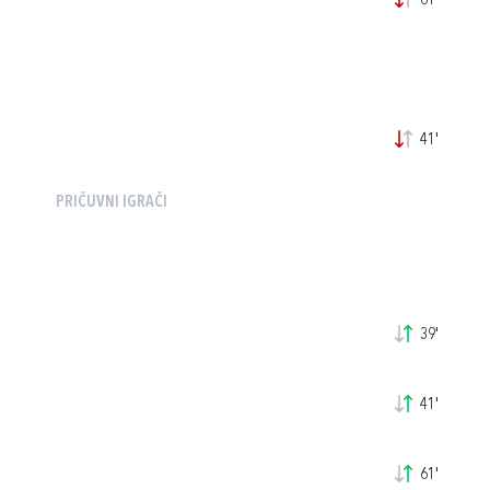
61'
41'
PRIČUVNI IGRAČI
39'
41'
61'