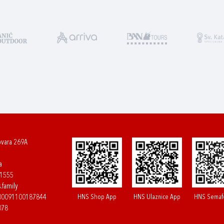
ovara 269A
a
61555
.family
HNS Shop App
HNS Ulaznice App
HNS Semaf
400091100187844
078