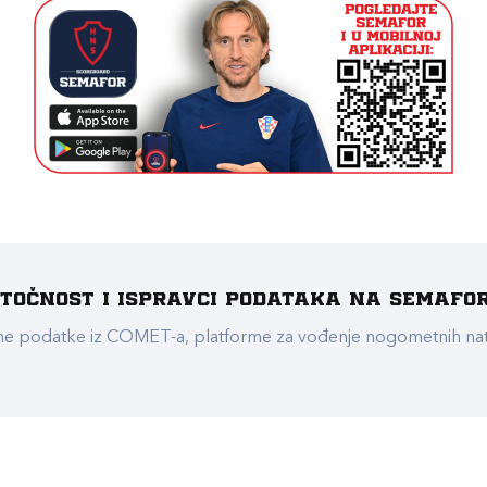
e točnost i ispravci podataka na Semafo
ualne podatke iz COMET-a, platforme za vođenje nogometnih n