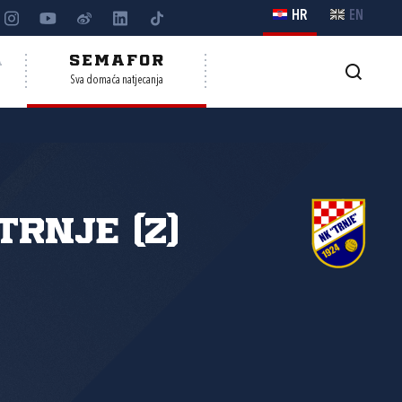
HR
EN
A
SEMAFOR
Sva domaća natjecanja
Trnje (Z)