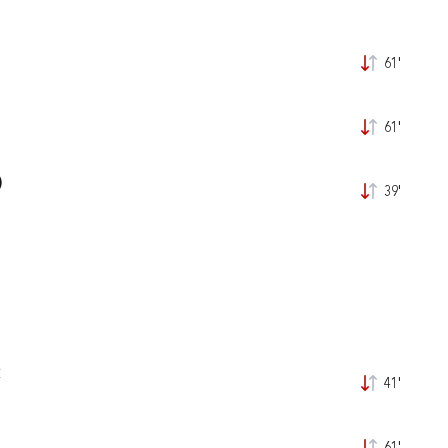
61'
61'
)
39'
C
41'