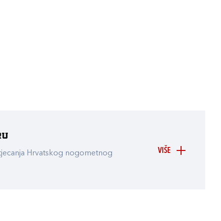
ru
VIŠE
atjecanja Hrvatskog nogometnog