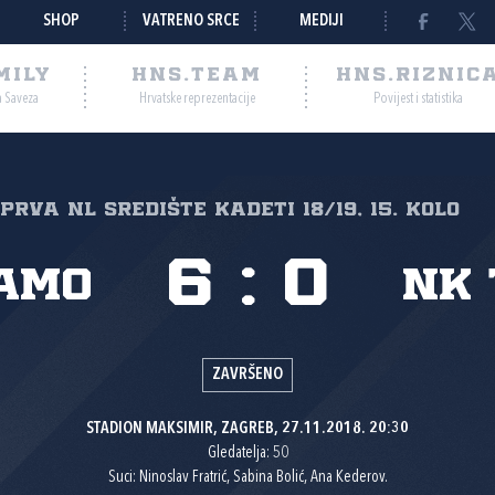
SHOP
VATRENO SRCE
MEDIJI
MILY
HNS.TEAM
HNS.RIZNIC
a Saveza
Hrvatske reprezentacije
Povijest i statistika
Prva NL Središte kadeti 18/19, 15. kolo
6
:
0
amo
NK 
ZAVRŠENO
STADION MAKSIMIR, ZAGREB, 27.11.2018. 20:30
Gledatelja: 50
Suci: Ninoslav Fratrić, Sabina Bolić, Ana Kederov.