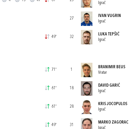
4'
13'
47'
61'
25
Igrač
IVAN VUGRIN
27
Igrač
LUKA TEPŠIĆ
49'
32
Igrač
BRANIMIR BEUS
71'
1
Vratar
DAVID GARIĆ
61'
18
Igrač
KRIS JOCOPULOS
61'
28
Igrač
MARKO ZAGORAC
49'
31
Igrač