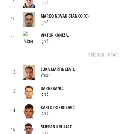
9
Igrač
MARKO NOVAK-STANKO
(C)
10
Igrač
VIKTOR KANIŽAJ
11
Igrač
PRIČUVNI IGRAČI
LUKA MARTINČEVIĆ
12
Vratar
DARIO BANIĆ
13
Igrač
KARLO DOBRILOVIĆ
14
Igrač
STJEPAN KRULJAC
15
Igrač