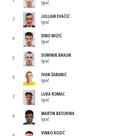
2
Igrač
JULIJAN EVAČIĆ
3
Igrač
DINO MIZIĆ
4
Igrač
DOMINIK BRAUN
5
Igrač
IVAN ŠARANIĆ
6
Igrač
LUKA ROMAC
7
Igrač
MARTIN BATURINA
8
Igrač
VINKO ROZIĆ