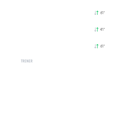
61'
41'
61'
TRENER