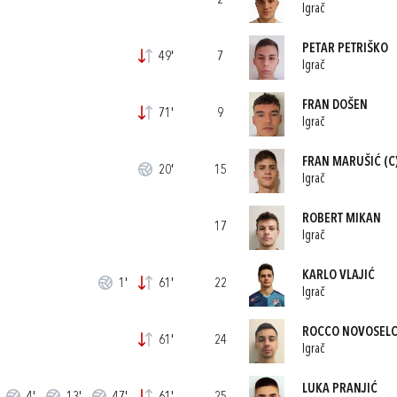
2
Igrač
PETAR PETRIŠKO
49'
7
Igrač
FRAN DOŠEN
71'
9
Igrač
FRAN MARUŠIĆ
(C
20'
15
Igrač
ROBERT MIKAN
17
Igrač
KARLO VLAJIĆ
1'
61'
22
Igrač
ROCCO NOVOSEL
61'
24
Igrač
LUKA PRANJIĆ