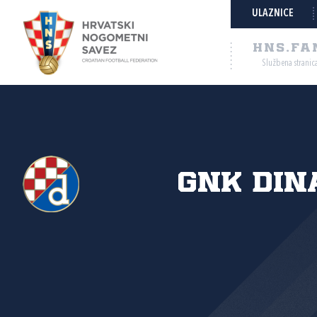
ULAZNICE
HNS.FA
Službena stranic
GNK Din