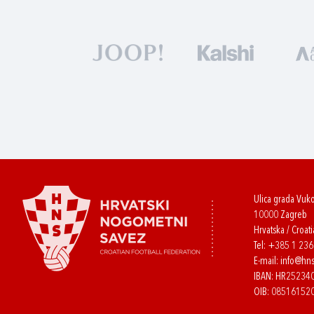
Ulica grada Vuk
10000 Zagreb
Hrvatska / Croati
Tel:
+385 1 23
E-mail:
info@hns
IBAN: HR2523
OIB: 08516152