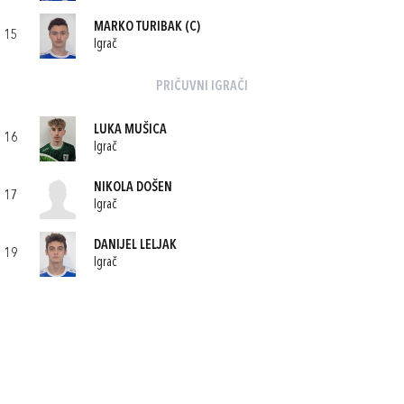
MARKO TURIBAK
(C)
15
Igrač
PRIČUVNI IGRAČI
LUKA MUŠICA
16
Igrač
NIKOLA DOŠEN
17
Igrač
DANIJEL LELJAK
19
Igrač