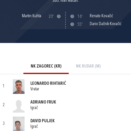
Suci: Ivan Macan.
Martin Kuhta
Renato Kovačić
20'
16'
Dario Dačnik-Kovačić
55'
NK ZAGOREC (KR)
NK RUDAR (M)
LEONARDO RIHTARIĆ
1
Vratar
ADRIANO FRUK
2
Igrač
DAVID PULJEK
3
Igrač