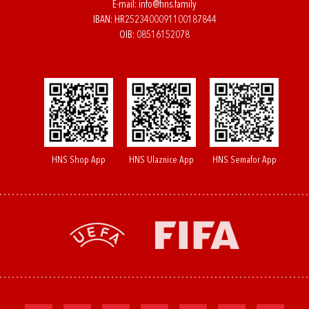
E-mail:
info@hns.family
IBAN: HR2523400091100187844
OIB: 08516152078
HNS Shop App
HNS Ulaznice App
HNS Semafor App