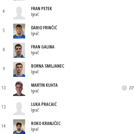
FRAN PETEK
4
Igrač
DARIO FRINČIĆ
5
Igrač
FRAN GALINA
8
Igrač
BORNA SMILJANEC
9
Igrač
MARTIN KUHTA
10
20'
Igrač
LUKA PRACAIĆ
13
Igrač
ROKO KRANJČEC
14
Igrač