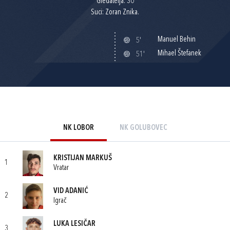
Gledatelja: 30
Suci: Zoran Znika.
Manuel Behin
5'
Mihael Štefanek
51'
NK LOBOR
NK GOLUBOVEC
KRISTIJAN MARKUŠ
1
Vratar
VID ADANIĆ
2
Igrač
LUKA LESIČAR
3