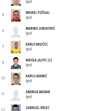
Igrač
MIHAEL POŽGAJ
4
Igrač
MARINO JUREKOVIĆ
6
Igrač
KARLO MOJČEC
7
Igrač
NIKOLA JAJTIĆ
(C)
8
Igrač
KARLO ADANIĆ
10
Igrač
ANDRIJA MAĐAR
11
Igrač
GABRIJEL VRLEC
13