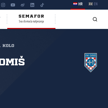
HR
EN
A
SEMAFOR
Sva domaća natjecanja
. kolo
Omiš