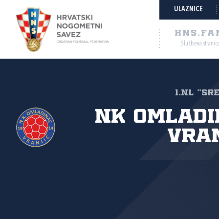
ULAZNICE
HNS.FA
Službena stranic
1.NL "SR
NK Omladi
Vra