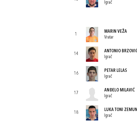
Igrač
MARIN VEŽA
1
Vratar
ANTONIO BRZOVI
14
Igrač
PETAR LELAS
16
Igrač
ANĐELO MILAVIĆ
17
Igrač
LUKA TONI ZEMUN
18
Igrač