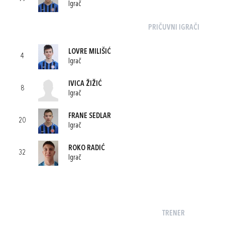
Igrač
PRIČUVNI IGRAČI
LOVRE MILIŠIĆ
4
Igrač
IVICA ŽIŽIĆ
8
Igrač
FRANE SEDLAR
20
Igrač
ROKO RADIĆ
32
Igrač
TRENER