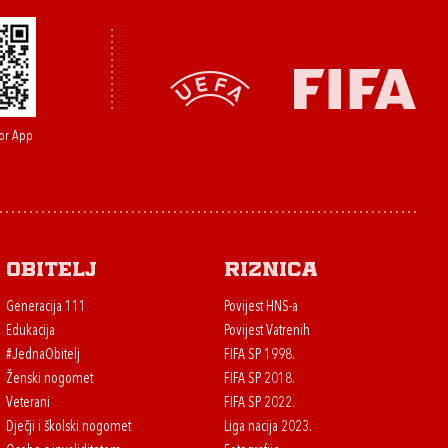
or App
Obitelj
Riznica
Generacija 111
Povijest HNS-a
Edukacija
Povijest Vatrenih
#JednaObitelj
FIFA SP 1998.
Ženski nogomet
FIFA SP 2018.
Veterani
FIFA SP 2022.
Dječji i školski nogomet
Liga nacija 2023.