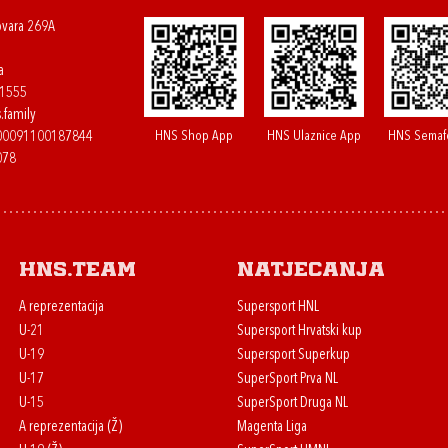
ovara 269A
a
61555
.family
HNS Shop App
HNS Ulaznice App
HNS Semaf
400091100187844
078
HNS.team
Natjecanja
A reprezentacija
Supersport HNL
U-21
Supersport Hrvatski kup
U-19
Supersport Superkup
U-17
SuperSport Prva NL
U-15
SuperSport Druga NL
A reprezentacija (Ž)
Magenta Liga