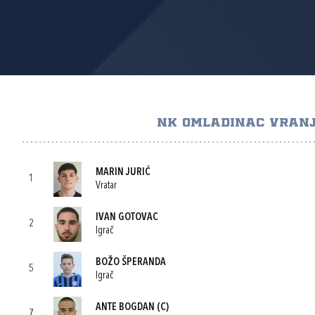
NK OMLADINAC VRANJ
MARIN JURIĆ
1
Vratar
IVAN GOTOVAC
2
Igrač
BOŽO ŠPERANDA
5
Igrač
ANTE BOGDAN
(C)
7