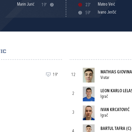
Marin Jurić
Mateo Veić
19'
23'
Ivano Jerčić
59'
IC
MATHIAS GIOVIN
19'
12
Vratar
LEON KARLO LELA
2
Igrač
IVAN KRCATOVIĆ
3
Igrač
BARTUL TAFRA
(C)
4