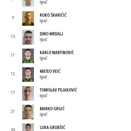
Igrač
ROKO ŠKARIČIĆ
9
Igrač
DINO MRDALJ
10
Igrač
KARLO MARTINOVIĆ
11
Igrač
MATEO VEIĆ
12
Igrač
TOMISLAV PEJAKOVIĆ
17
Igrač
MARKO GRGIĆ
21
Igrač
LUKA GRUBŠIĆ
99