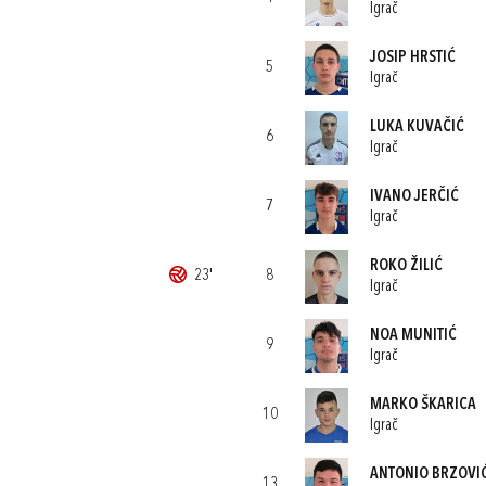
Igrač
JOSIP HRSTIĆ
5
Igrač
LUKA KUVAČIĆ
6
Igrač
IVANO JERČIĆ
7
Igrač
ROKO ŽILIĆ
23'
8
Igrač
NOA MUNITIĆ
9
Igrač
MARKO ŠKARICA
10
Igrač
ANTONIO BRZOVI
13