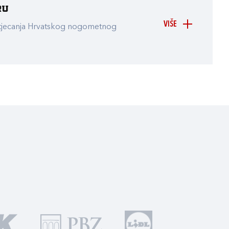
ru
VIŠE
atjecanja Hrvatskog nogometnog