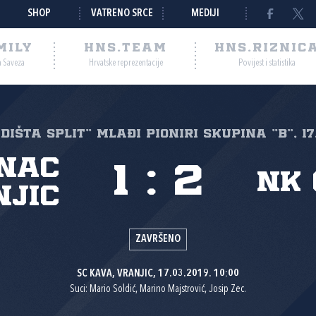
SHOP
VATRENO SRCE
MEDIJI
MILY
HNS.TEAM
HNS.RIZNIC
a Saveza
Hrvatske reprezentacije
Povijest i statistika
EDIŠTA SPLIT" Mlađi pioniri Skupina "B", 17
nac
1
:
2
NK 
njic
ZAVRŠENO
SC KAVA, VRANJIC, 17.03.2019. 10:00
Suci: Mario Soldić, Marino Majstrović, Josip Zec.