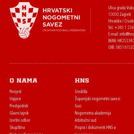
Ulica grada Vuk
10000 Zagreb
Hrvatska / Croati
Tel:
+385 1 23
E-mail:
info@hns
IBAN: HR2523
OIB: 08516152
O nama
HNS
Povijest
Središta
Uspjesi
Županijski nogometni savezi
Predsjednik
Suci
Glavni tajnik
Nogometna akademija
Izvršni odbor
Arbitražni sud
Skupština
Propisi i dokumenti HNS-a