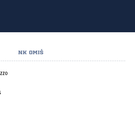
NK OMIŠ
AZZO
S