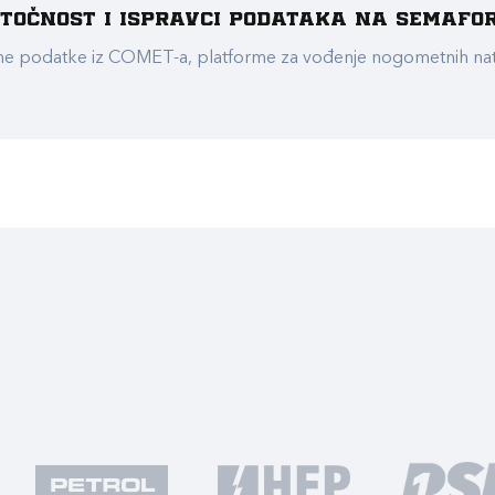
e točnost i ispravci podataka na Semafo
ualne podatke iz COMET-a, platforme za vođenje nogometnih n