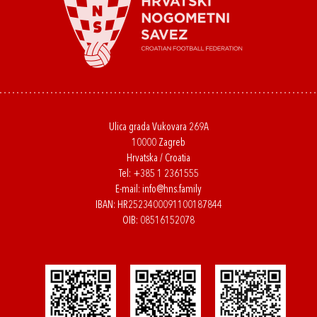
Ulica grada Vukovara 269A
10000 Zagreb
Hrvatska / Croatia
Tel:
+385 1 2361555
E-mail:
info@hns.family
IBAN: HR2523400091100187844
OIB: 08516152078