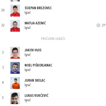
STJEPAN BREZOVEC
26
Igrač
MATIJA AZENIĆ
32
21'
Igrač
PRIČUVNI IGRAČI
JAKOV HUIS
2
Igrač
NOEL PIŠKORJANAC
3
Igrač
JURAN SKELAC
4
Igrač
LUKAS VUKČEVIĆ
5
Igrač