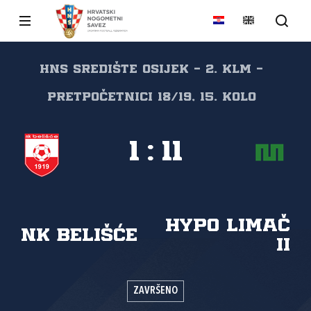
HNS Središte Osijek - 2. KLM -
Pretpočetnici 18/19, 15. kolo
1
:
11
HYPO LIMAČ
NK Belišće
II
ZAVRŠENO