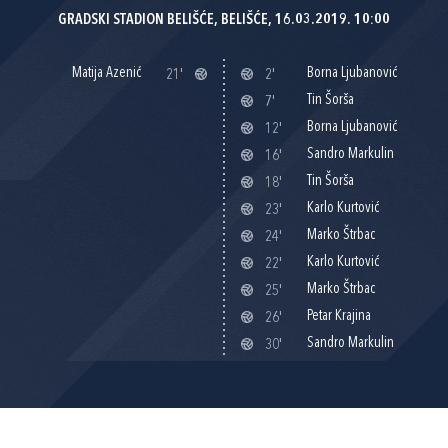
GRADSKI STADION BELIŠĆE, BELIŠĆE, 16.03.2019. 10:00
Matija Azenić
Borna Ljubanović
21'
2'
Tin Šorša
7'
Borna Ljubanović
12'
Sandro Markulin
16'
Tin Šorša
18'
Karlo Kurtović
23'
Marko Štrbac
24'
Karlo Kurtović
22'
Marko Štrbac
25'
Petar Krajina
26'
Sandro Markulin
30'