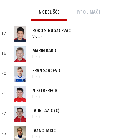
NK BELIŠĆE
HYPO LIMAČ II
ROKO STRUGAČEVAC
12
Vratar
MARIN BABIĆ
16
Igrač
FRAN ŠARČEVIĆ
20
Igrač
NIKO BEREČIĆ
21
Igrač
IVOR LAZIĆ
(C)
22
Igrač
IVANO TADIĆ
25
Igrač