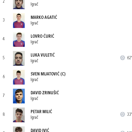
2
Igrač
MARKO AGATIĆ
3
Igrač
LOVRO ĆURIĆ
4
Igrač
LUKA VULETIĆ
5
62'
Igrač
SVEN MIJATOVIĆ
(C)
6
Igrač
DAVID ZRINUŠIĆ
7
Igrač
PETAR MILIĆ
8
33'
Igrač
DAVID IVIĆ