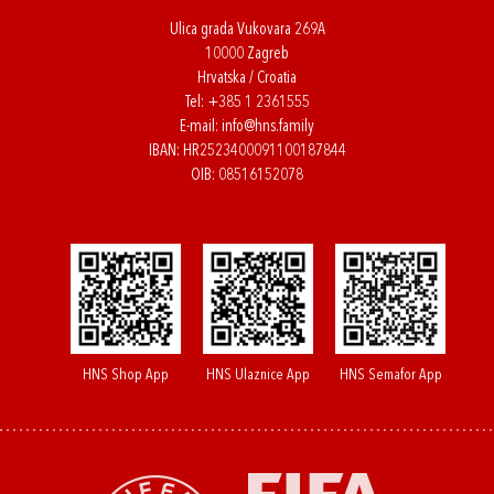
Ulica grada Vukovara 269A
10000 Zagreb
Hrvatska / Croatia
Tel:
+385 1 2361555
E-mail:
info@hns.family
IBAN: HR2523400091100187844
OIB: 08516152078
HNS Shop App
HNS Ulaznice App
HNS Semafor App