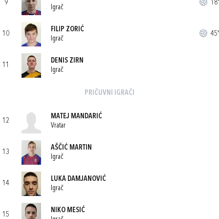
9
18'
Igrač
FILIP ZORIĆ
10
45'
Igrač
DENIS ZIRN
11
Igrač
PRIČUVNI IGRAČI
MATEJ MANDARIĆ
12
Vratar
AŠČIĆ MARTIN
13
Igrač
LUKA DAMJANOVIĆ
14
Igrač
NIKO MESIĆ
15