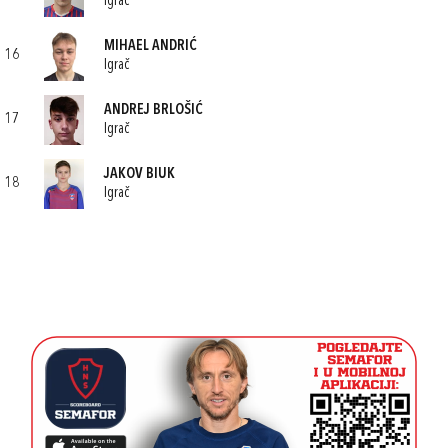
Igrač
MIHAEL ANDRIĆ
16
Igrač
ANDREJ BRLOŠIĆ
17
Igrač
JAKOV BIUK
18
Igrač