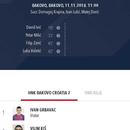
ĐAKOVO, ĐAKOVO, 11.11.2018. 11:00
Suci: Domagoj Krajina, Ivan Lulić, Matej Dorić.
David Ivić
18'
Petar Milić
33'
Filip Zorić
45'
Luka Vuletić
62'
HNK ĐAKOVO CROATIA 2
HNK BILJE
IVAN GRBAVAC
1
Vratar
VILIM KIŠ