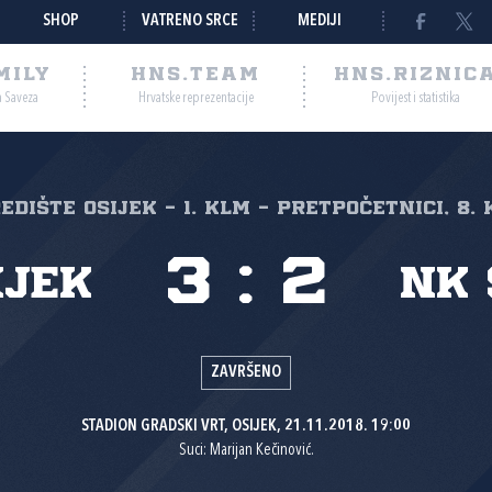
SHOP
VATRENO SRCE
MEDIJI
MILY
HNS.TEAM
HNS.RIZNIC
a Saveza
Hrvatske reprezentacije
Povijest i statistika
edište Osijek - 1. KLM - Pretpočetnici, 8. 
3
:
2
ijek
NK
ZAVRŠENO
STADION GRADSKI VRT, OSIJEK, 21.11.2018. 19:00
Suci: Marijan Kečinović.