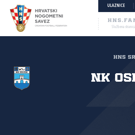
ULAZNICE
HNS.FA
Službena stranic
HNS Sr
NK Os