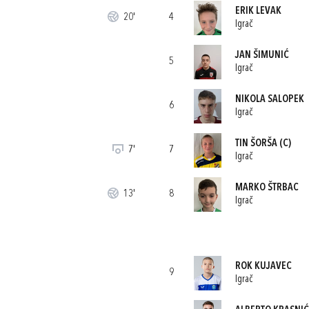
ERIK LEVAK
20'
4
Igrač
JAN ŠIMUNIĆ
5
Igrač
NIKOLA SALOPEK
6
Igrač
TIN ŠORŠA
(C)
7'
7
Igrač
MARKO ŠTRBAC
13'
8
Igrač
ROK KUJAVEC
9
Igrač