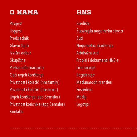
O nama
HNS
Povijest
Središta
Uspjesi
Županijski nogometni savezi
Predsjednik
Suci
Glavni tajnik
Nogometna akademija
Izvršni odbor
Arbitražni sud
Skupština
Propisi i dokumenti HNS-a
Pristup informacijama
Licenciranje
Opći uvjeti korištenja
Registracije
Privatnost i kolačići (hns.family)
Međunarodni transferi
Privatnost i kolačići (hns.team)
Posrednici
Uvjeti korištenja (app Semafor)
Mediji
Privatnost korisnika (app Semafor)
Logotipi
Kontakti