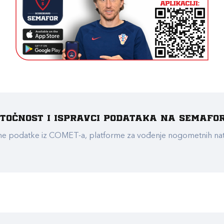
e točnost i ispravci podataka na Semafo
ualne podatke iz COMET-a, platforme za vođenje nogometnih n