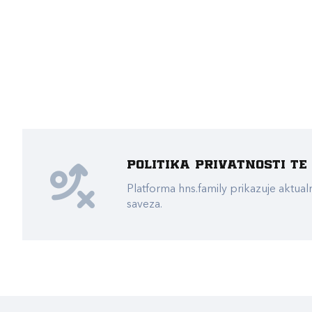
Politika privatnosti t
Platforma hns.family prikazuje akt
saveza.