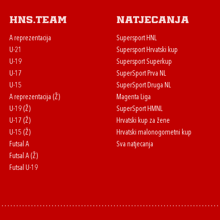
HNS.team
Natjecanja
A reprezentacija
Supersport HNL
U-21
Supersport Hrvatski kup
U-19
Supersport Superkup
U-17
SuperSport Prva NL
U-15
SuperSport Druga NL
A reprezentacija (Ž)
Magenta Liga
U-19 (Ž)
SuperSport HMNL
U-17 (Ž)
Hrvatski kup za žene
U-15 (Ž)
Hrvatski malonogometni kup
Futsal A
Sva natjecanja
Futsal A (Ž)
Futsal U-19