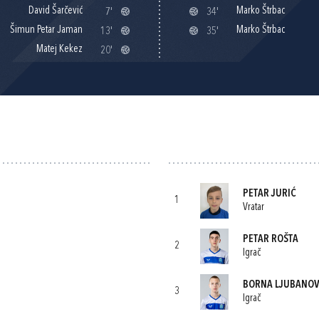
David Šarčević
Marko Štrbac
7'
34'
Šimun Petar Jaman
Marko Štrbac
13'
35'
Matej Kekez
20'
PETAR JURIĆ
1
Vratar
PETAR ROŠTA
2
Igrač
BORNA LJUBANOV
3
Igrač