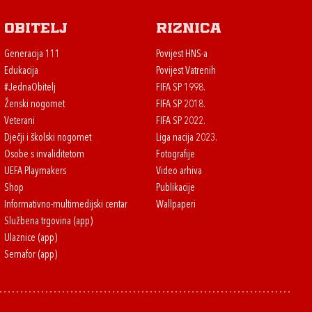
Obitelj
Riznica
Generacija 111
Povijest HNS-a
Edukacija
Povijest Vatrenih
#JednaObitelj
FIFA SP 1998.
Ženski nogomet
FIFA SP 2018.
Veterani
FIFA SP 2022.
Dječji i školski nogomet
Liga nacija 2023.
Osobe s invaliditetom
Fotografije
UEFA Playmakers
Video arhiva
Shop
Publikacije
Informativno-multimedijski centar
Wallpaperi
Službena trgovina (app)
Ulaznice (app)
Semafor (app)