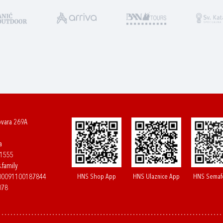
ovara 269A
a
61555
.family
HNS Shop App
HNS Ulaznice App
HNS Semaf
400091100187844
078