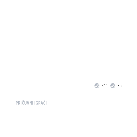
34'
35'
PRIČUVNI IGRAČI