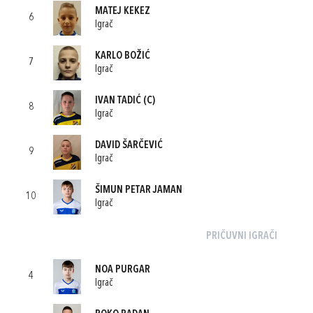
MATEJ KEKEZ
6
Igrač
KARLO BOŽIĆ
7
Igrač
IVAN TADIĆ
(C)
8
Igrač
DAVID ŠARČEVIĆ
9
Igrač
ŠIMUN PETAR JAMAN
10
Igrač
PRIČUVNI IGRAČI
NOA PURGAR
4
Igrač