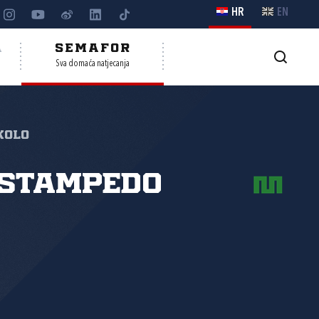
HR
EN
A
SEMAFOR
Sva domaća natjecanja
kolo
 Stampedo