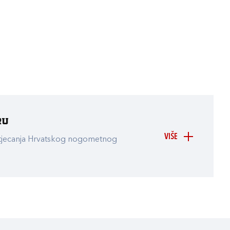
ru
VIŠE
atjecanja Hrvatskog nogometnog