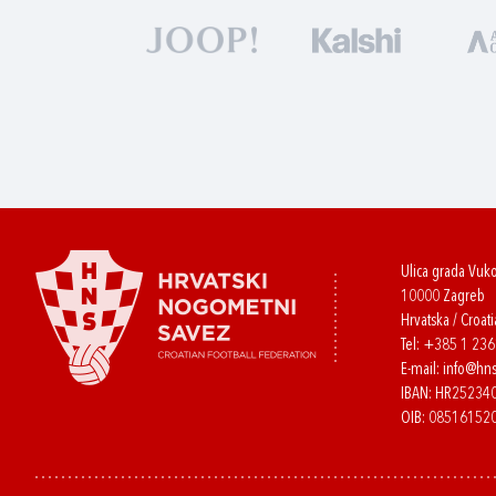
Ulica grada Vuk
10000 Zagreb
Hrvatska / Croati
Tel:
+385 1 23
E-mail:
info@hns
IBAN: HR2523
OIB: 08516152