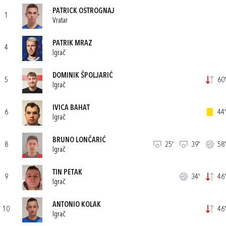
PATRICK OSTROGNAJ
1
Vratar
PATRIK MRAZ
4
Igrač
DOMINIK ŠPOLJARIĆ
5
60'
Igrač
IVICA BAHAT
6
44'
Igrač
BRUNO LONČARIĆ
8
25'
39'
58'
Igrač
TIN PETAK
9
34'
46'
Igrač
ANTONIO KOLAK
10
46'
Igrač