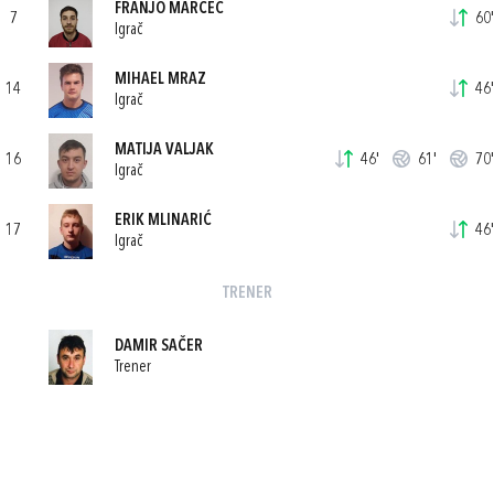
FRANJO MARČEC
7
60'
Igrač
MIHAEL MRAZ
14
46'
Igrač
MATIJA VALJAK
16
46'
61'
70'
Igrač
ERIK MLINARIĆ
17
46'
Igrač
TRENER
DAMIR SAČER
Trener