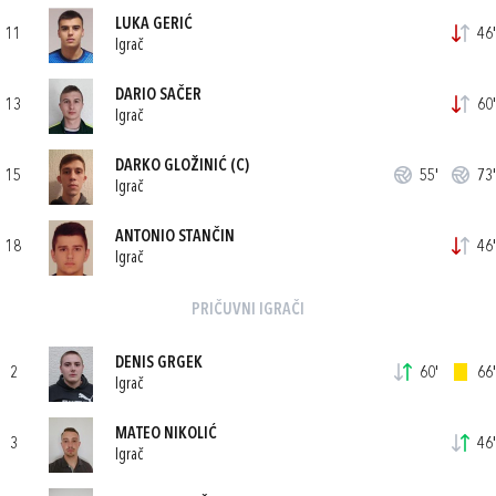
LUKA GERIĆ
11
46'
Igrač
DARIO SAČER
13
60'
Igrač
DARKO GLOŽINIĆ
(C)
15
55'
73'
Igrač
ANTONIO STANČIN
18
46'
Igrač
PRIČUVNI IGRAČI
DENIS GRGEK
2
60'
66'
Igrač
MATEO NIKOLIĆ
3
46'
Igrač