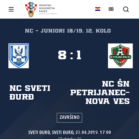
NC - juniori 18/19, 12. kolo
8
:
1
NC ŠN
NC SVETI
PETRIJANEC-
ĐURĐ
NOVA VES
ZAVRŠENO
SVETI ĐURĐ, SVETI ĐURĐ, 23.04.2019. 17:00