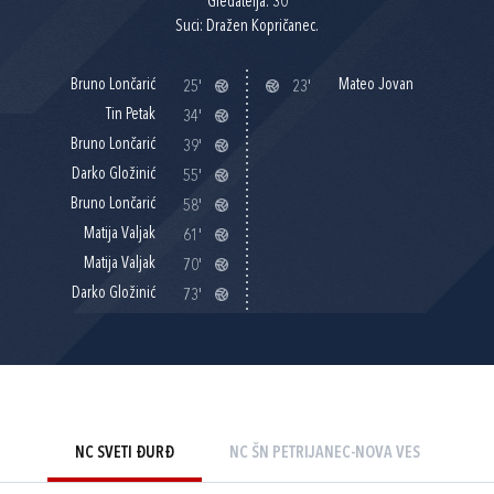
Gledatelja: 30
Suci: Dražen Kopričanec.
Bruno Lončarić
Mateo Jovan
25'
23'
Tin Petak
34'
Bruno Lončarić
39'
Darko Gložinić
55'
Bruno Lončarić
58'
Matija Valjak
61'
Matija Valjak
70'
Darko Gložinić
73'
NC SVETI ĐURĐ
NC ŠN PETRIJANEC-NOVA VES