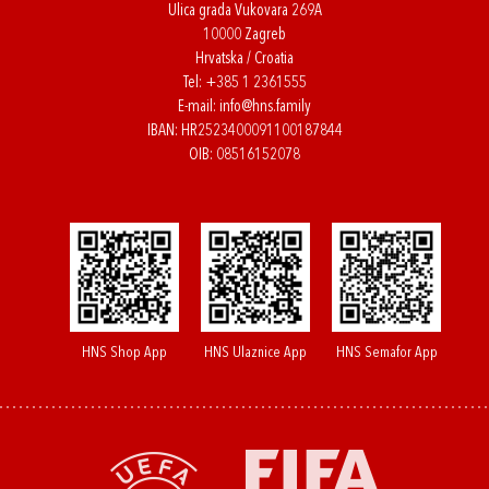
Ulica grada Vukovara 269A
10000 Zagreb
Hrvatska / Croatia
Tel:
+385 1 2361555
E-mail:
info@hns.family
IBAN: HR2523400091100187844
OIB: 08516152078
HNS Shop App
HNS Ulaznice App
HNS Semafor App