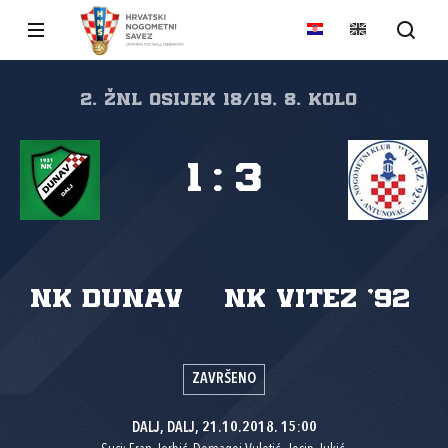
2. ŽNL Osijek 18/19, 8. kolo
1
:
3
NK Dunav
NK Vitez '92
ZAVRŠENO
DALJ, DALJ, 21.10.2018. 15:00