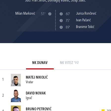
Suci: Fran Jerbić, Domagoj Vuletić, Josip Jukić.
Milan Marković
Jurica Rončević
51'
60'
Ivan Pačarić
75'
Branimir Tokić
89'
NK DUNAV
NK VITEZ '92
MATEJ NIKOLIĆ
1
Vratar
DAVID NOVAK
2
Igrač
BRUNO PETROVIĆ