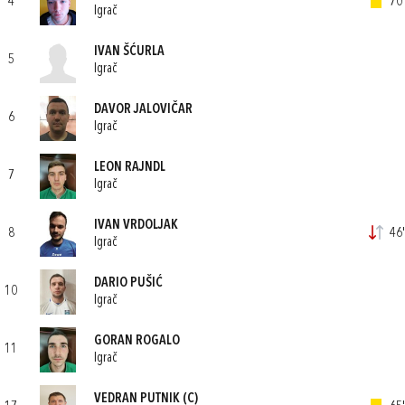
4
70'
Igrač
IVAN ŠĆURLA
5
Igrač
DAVOR JALOVIČAR
6
Igrač
LEON RAJNDL
7
Igrač
IVAN VRDOLJAK
8
46'
Igrač
DARIO PUŠIĆ
10
Igrač
GORAN ROGALO
11
Igrač
VEDRAN PUTNIK
(C)