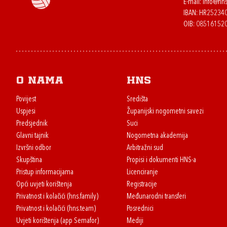
E-mail:
info@hns
IBAN: HR2523
OIB: 08516152
O nama
HNS
Povijest
Središta
Uspjesi
Županijski nogometni savezi
Predsjednik
Suci
Glavni tajnik
Nogometna akademija
Izvršni odbor
Arbitražni sud
Skupština
Propisi i dokumenti HNS-a
Pristup informacijama
Licenciranje
Opći uvjeti korištenja
Registracije
Privatnost i kolačići (hns.family)
Međunarodni transferi
Privatnost i kolačići (hns.team)
Posrednici
Uvjeti korištenja (app Semafor)
Mediji