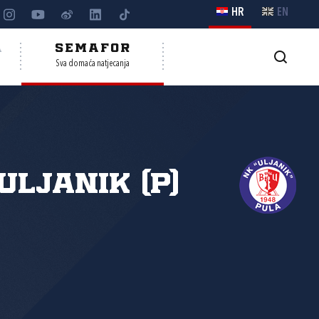
HR
EN
A
SEMAFOR
Sva domaća natjecanja
Uljanik (P)