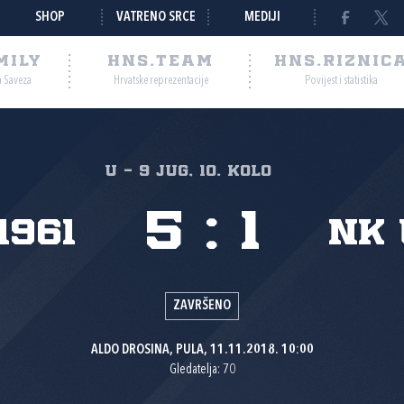
SHOP
VATRENO SRCE
MEDIJI
MILY
HNS.TEAM
HNS.RIZNIC
a Saveza
Hrvatske reprezentacije
Povijest i statistika
U - 9 JUG, 10. kolo
5
:
1
1961
NK 
ZAVRŠENO
ALDO DROSINA, PULA, 11.11.2018. 10:00
Gledatelja: 70