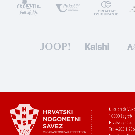
Ulica grada Vuk
10000 Zagreb
Hrvatska / Croati
Tel:
+385 1 23