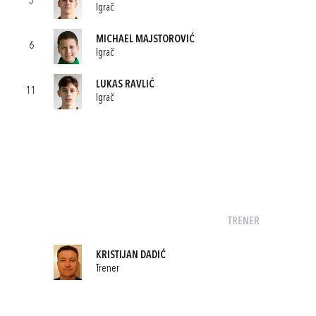
5
Igrač
MICHAEL MAJSTOROVIĆ
6
Igrač
LUKAS RAVLIĆ
11
Igrač
TRENER
KRISTIJAN DADIĆ
Trener