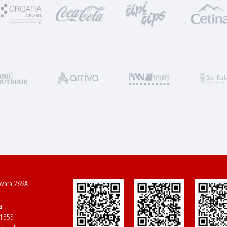
ovara 269A
a
61555