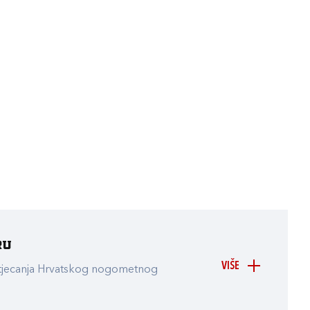
ru
VIŠE
atjecanja Hrvatskog nogometnog