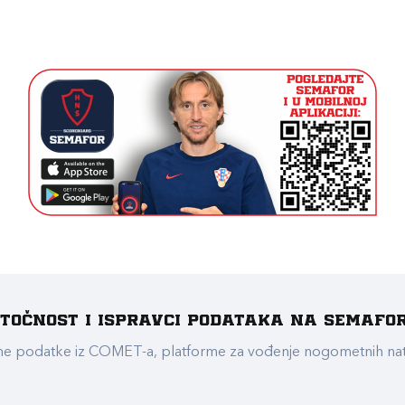
e točnost i ispravci podataka na Semafo
ualne podatke iz COMET-a, platforme za vođenje nogometnih n