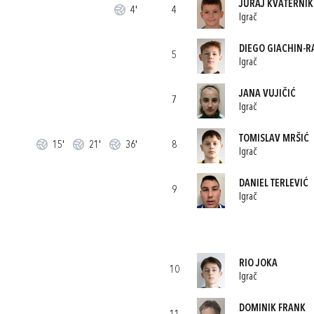
JURAJ KVATERNIK
4'
4
Igrač
DIEGO GIACHIN-R
5
Igrač
JANA VUJIČIĆ
7
Igrač
TOMISLAV MRŠIĆ
15'
21'
36'
8
Igrač
DANIEL TERLEVIĆ
9
Igrač
RIO JOKA
10
Igrač
DOMINIK FRANK