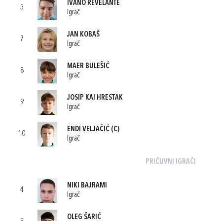
IVANO REVELANTE
3
Igrač
JAN KOBAŠ
7
Igrač
MAER BULEŠIĆ
8
Igrač
JOSIP KAI HRESTAK
9
Igrač
ENDI VELJAČIĆ
(C)
10
Igrač
PRIČUVNI IGRAČI
NIKI BAJRAMI
4
Igrač
OLEG ŠARIĆ