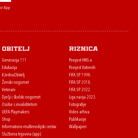
or App
Obitelj
Riznica
Generacija 111
Povijest HNS-a
Edukacija
Povijest Vatrenih
#JednaObitelj
FIFA SP 1998.
Ženski nogomet
FIFA SP 2018.
Veterani
FIFA SP 2022.
Dječji i školski nogomet
Liga nacija 2023.
Osobe s invaliditetom
Fotografije
UEFA Playmakers
Video arhiva
Shop
Publikacije
Informativno-multimedijski centar
Wallpaperi
Službena trgovina (app)