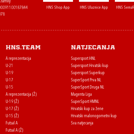
.family
HNS Shop App
HNS Ulaznice App
HNS Semaf
400091100187844
078
HNS.team
Natjecanja
A reprezentacija
Supersport HNL
U-21
Supersport Hrvatski kup
U-19
Supersport Superkup
U-17
SuperSport Prva NL
U-15
SuperSport Druga NL
A reprezentacija (Ž)
Magenta Liga
U-19 (Ž)
SuperSport HMNL
U-17 (Ž)
Hrvatski kup za žene
U-15 (Ž)
Hrvatski malonogometni kup
Futsal A
Sva natjecanja
Futsal A (Ž)