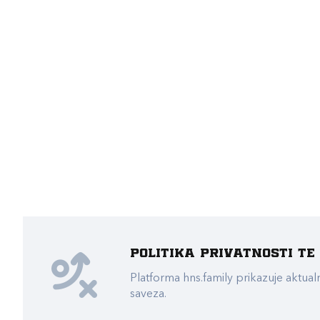
Politika privatnosti t
Platforma hns.family prikazuje akt
saveza.