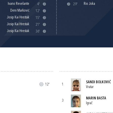
Ivano Revelante
Rio Joka
4'
29'
Deni Marković
12'
Josip Kai Hrestak
15'
Josip Kai Hrestak
21'
Josip Kai Hrestak
36'
SANDI BOLKOVIĆ
12'
1
Vratar
MARIN BASTA
3
Igrač