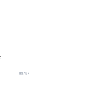
Ć
TRENER