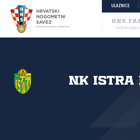
ULAZNICE
HNS.FA
Službena stranic
NK Istra 