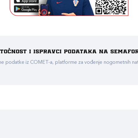
e točnost i ispravci podataka na Semafo
ualne podatke iz COMET-a, platforme za vođenje nogometnih n