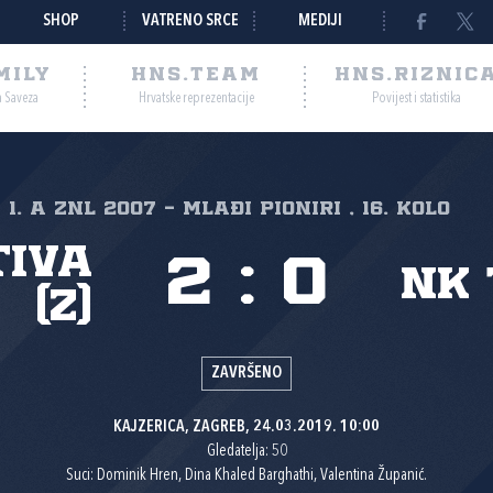
SHOP
VATRENO SRCE
MEDIJI
MILY
HNS.TEAM
HNS.RIZNIC
a Saveza
Hrvatske reprezentacije
Povijest i statistika
1. A ZNL 2007 - MLAĐI PIONIRI , 16. kolo
tiva
2
:
0
NK 
(Z)
ZAVRŠENO
KAJZERICA, ZAGREB, 24.03.2019. 10:00
Gledatelja: 50
Suci: Dominik Hren, Dina Khaled Barghathi, Valentina Županić.