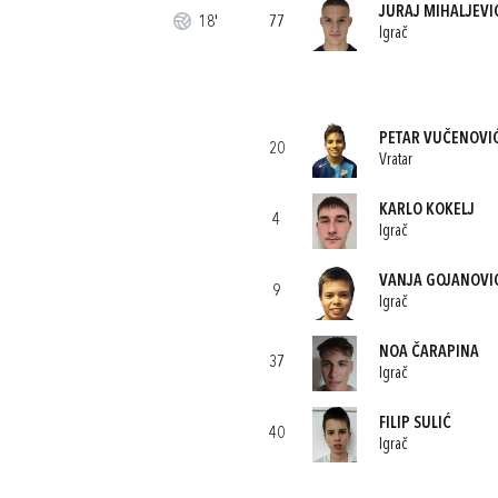
JURAJ MIHALJEVI
18'
77
Igrač
PETAR VUČENOVI
20
Vratar
KARLO KOKELJ
4
Igrač
VANJA GOJANOVI
9
Igrač
NOA ČARAPINA
37
Igrač
FILIP SULIĆ
40
Igrač