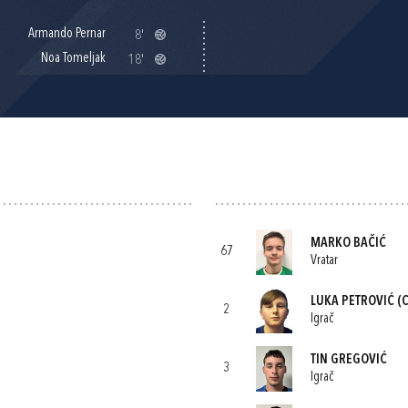
Armando Pernar
8'
Noa Tomeljak
18'
MARKO BAČIĆ
67
Vratar
LUKA PETROVIĆ
(C
2
Igrač
TIN GREGOVIĆ
3
Igrač