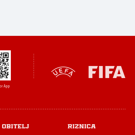
or App
Obitelj
Riznica