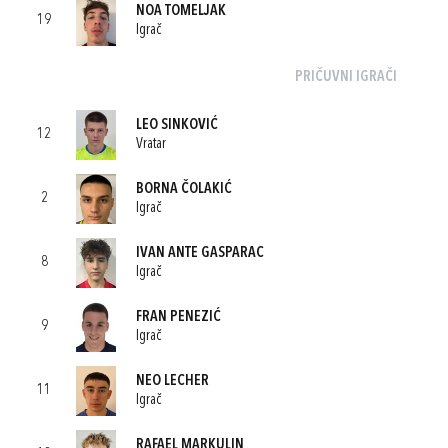
NOA TOMELJAK
19
Igrač
PRIČUVNI IGRAČI
LEO SINKOVIĆ
12
Vratar
BORNA ČOLAKIĆ
2
Igrač
IVAN ANTE GASPARAC
8
Igrač
FRAN PENEZIĆ
9
Igrač
NEO LECHER
11
Igrač
RAFAEL MARKULIN