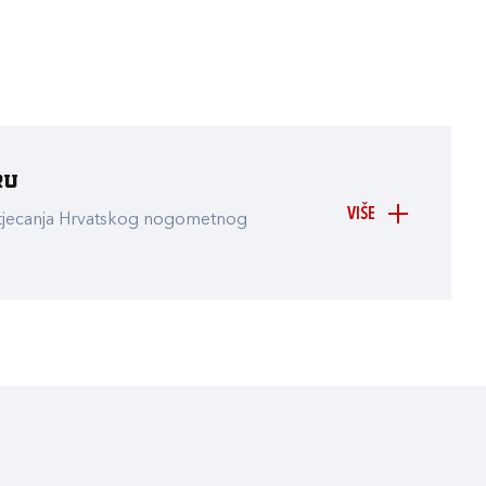
ru
VIŠE
atjecanja Hrvatskog nogometnog