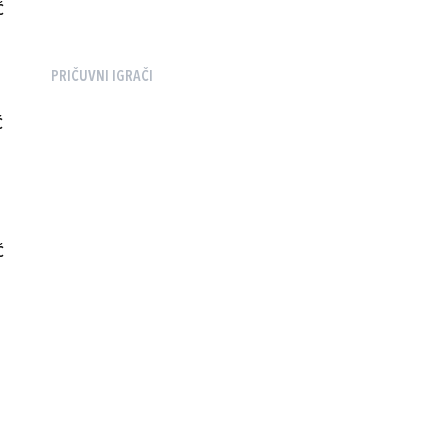
Ć
PRIČUVNI IGRAČI
Ć
Ć