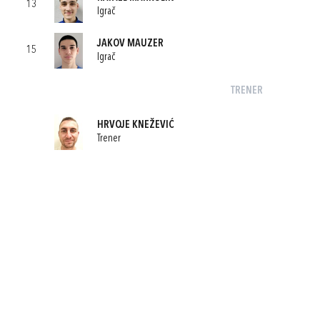
13
Igrač
JAKOV MAUZER
15
Igrač
TRENER
HRVOJE KNEŽEVIĆ
Trener