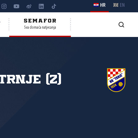
HR
EN
A
SEMAFOR
Sva domaća natjecanja
Trnje (Z)