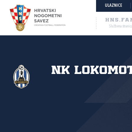
ULAZNICE
HNS.FA
Službena stranic
NK Lokomo