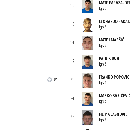
MATE PARAZAJDE
10
Igrač
LEONARDO RADAK
13
Igrač
MATEJ MARŠIĆ
14
Igrač
PATRIK DUH
19
Igrač
FRANKO POPOVIĆ
8'
21
Igrač
MARKO BARIČEVI
24
Igrač
FILIP GLASNOVIĆ
25
Igrač