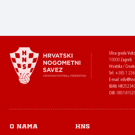
Ulica grada Vuk
10000 Zagreb
Hrvatska / Croati
Tel:
+385 1 23
E-mail:
info@hns
IBAN: HR2523
OIB: 08516152
O nama
HNS