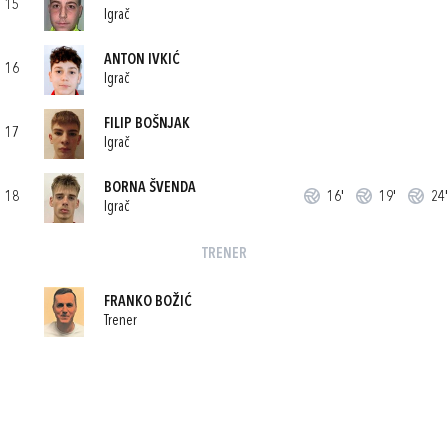
15
Igrač
ANTON IVKIĆ
16
Igrač
FILIP BOŠNJAK
17
Igrač
BORNA ŠVENDA
18
16'
19'
24'
Igrač
TRENER
FRANKO BOŽIĆ
Trener