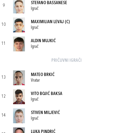
STEFANO BASSANESE
9
Igrač
MAXIMILIAN LEVAJ
(C)
10
Igrač
ALDIN MUJKIĆ
11
Igrač
PRIČUVNI IGRAČI
MATEO BRKIĆ
13
Vratar
VITO BOJIĆ BAKSA
12
Igrač
STIVEN MILJEVIĆ
14
Igrač
LUKA PINDRIĆ