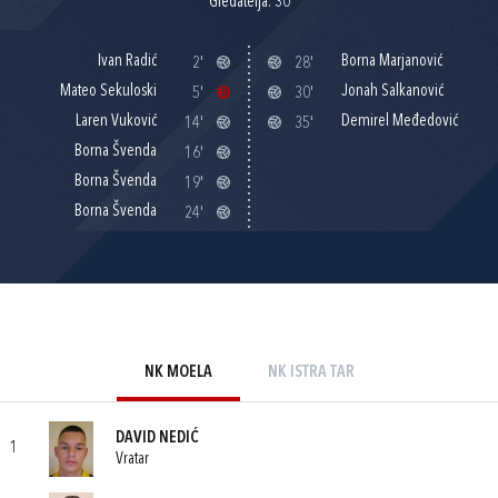
Gledatelja: 30
Ivan Radić
Borna Marjanović
2'
28'
Mateo Sekuloski
Jonah Salkanović
5'
30'
Laren Vuković
Demirel Međedović
14'
35'
Borna Švenda
16'
Borna Švenda
19'
Borna Švenda
24'
NK MOELA
NK ISTRA TAR
DAVID NEDIĆ
1
Vratar