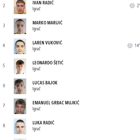
IVAN RADIĆ
2
2'
Igrač
MARKO MARIJIĆ
3
Igrač
LAREN VUKOVIĆ
4
14'
Igrač
LEONARDO ŠETIĆ
5
Igrač
LUCAS BAJOK
6
Igrač
EMANUEL GRBAC MUJKIĆ
7
Igrač
LUKA RADIĆ
8
Igrač