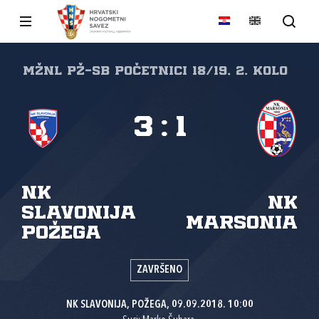
MŽNL PŽ-SB početnici 18/19, 2. kolo
3
:
1
NK
NK
Slavonija
Marsonia
Požega
ZAVRŠENO
NK SLAVONIJA, POŽEGA, 09.09.2018. 10:00