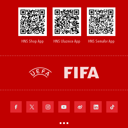
HNS Shop App
HNS Ulaznice App
HNS Semafor App