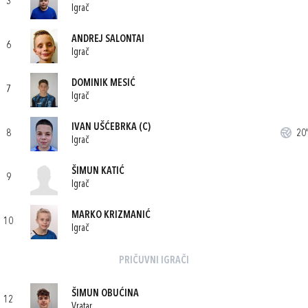
3
Igrač
ANDREJ SALONTAI
6
Igrač
DOMINIK MESIĆ
7
Igrač
IVAN UŠĆEBRKA
(C)
8
20'
Igrač
ŠIMUN KATIĆ
9
Igrač
MARKO KRIZMANIĆ
10
Igrač
PRIČUVNI IGRAČI
ŠIMUN OBUĆINA
12
Vratar