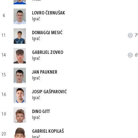
LOVRO ČERNUŠAK
4
Igrač
DOMAGOJ MESIĆ
11
7'
Igrač
GABRIJEL ZOVKO
14
6'
Igrač
JAN PAUKNER
15
Igrač
JOSIP GAŠPAROVIĆ
16
Igrač
DINO GITT
19
Igrač
GABRIEL KOPILAŠ
20
Igrač