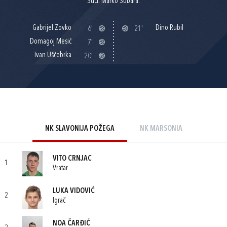
Suci: Marko Šubara.
Gabrijel Zovko
Dino Rubil
6'
21'
Domagoj Mesić
7'
Ivan Ušćebrka
20'
NK SLAVONIJA POŽEGA
NK MARSONIA
VITO CRNJAC
1
Vratar
LUKA VIDOVIĆ
2
Igrač
NOA ČARĐIĆ