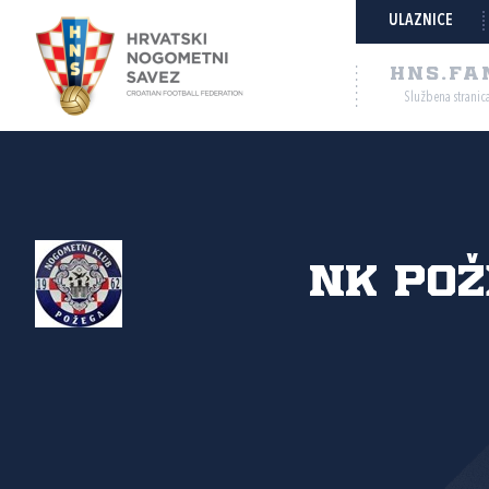
ULAZNICE
HNS.FA
Službena stranic
NK Po