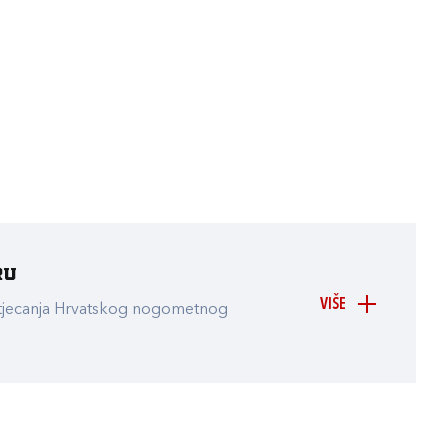
ru
VIŠE
atjecanja Hrvatskog nogometnog