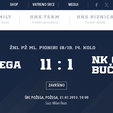
SHOP
VATRENO SRCE
MEDIJI
MILY
HNS.TEAM
HNS.RIZNIC
a Saveza
Hrvatske reprezentacije
Povijest i statistika
ŽNL PŽ ml. pioniri 18/19, 14. kolo
NK 
11
:
1
žega
Buč
ZAVRŠENO
ŠRC POŽEGA, POŽEGA, 23.03.2019. 10:00
Suci: Milan Paun.