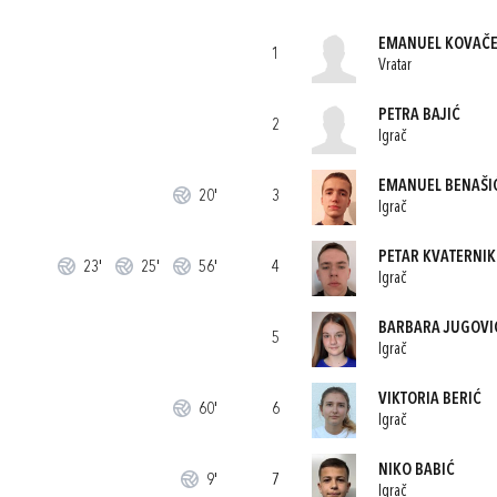
EMANUEL KOVAČ
1
Vratar
PETRA BAJIĆ
2
Igrač
EMANUEL BENAŠI
20'
3
Igrač
PETAR KVATERNIK
23'
25'
56'
4
Igrač
BARBARA JUGOVI
5
Igrač
VIKTORIA BERIĆ
60'
6
Igrač
NIKO BABIĆ
9'
7
Igrač