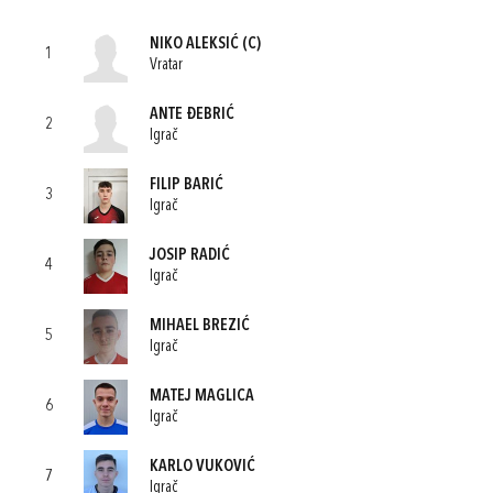
NIKO ALEKSIĆ
(C)
1
Vratar
ANTE ĐEBRIĆ
2
Igrač
FILIP BARIĆ
3
Igrač
JOSIP RADIĆ
4
Igrač
MIHAEL BREZIĆ
5
Igrač
MATEJ MAGLICA
6
Igrač
KARLO VUKOVIĆ
7
Igrač