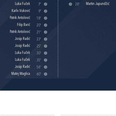
Luka Fuček
Martin Japundžić
7'
28'
Karlo Vuković
9'
Patrik Antolović
18'
Filip Barić
20'
Patrik Antolović
21'
Josip Radić
23'
Josip Radić
25'
Luka Fuček
30'
Luka Fuček
35'
Josip Radić
56'
Matej Maglica
60'