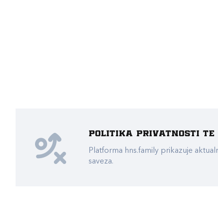
Politika privatnosti t
Platforma hns.family prikazuje akt
saveza.