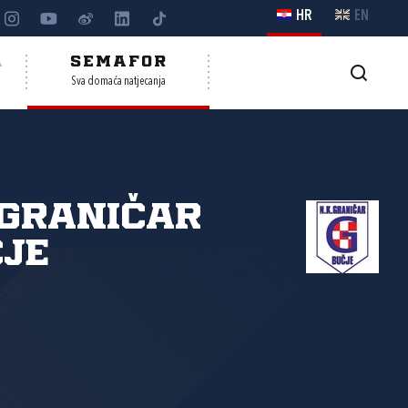
HR
EN
A
SEMAFOR
Sva domaća natjecanja
Graničar
je