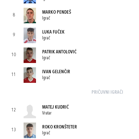
MARKO PENDEŠ
8
Igrač
LUKA FUČEK
9
Igrač
PATRIK ANTOLOVIĆ
10
Igrač
IVAN GELENČIR
11
Igrač
PRIČUVNI IGRAČI
MATEJ KUDRIĆ
12
Vratar
ROKO KRONŠTETER
13
Igrač