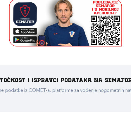
e točnost i ispravci podataka na Semafo
ualne podatke iz COMET-a, platforme za vođenje nogometnih n