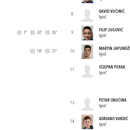
DAVID VUČINIĆ
8
Igrač
FILIP JUGOVIĆ
7'
30'
35'
9
Igrač
MARTIN JAPUNDŽ
18'
21'
10
Igrač
STJEPAN PERAK
11
Igrač
PETAR OBUĆINA
13
Igrač
ADRIANO VARDIĆ
14
Igrač