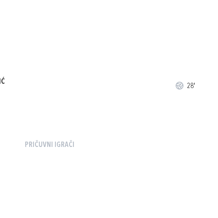
IĆ
28'
PRIČUVNI IGRAČI