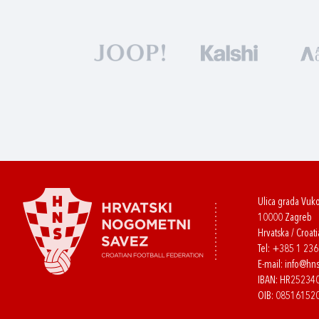
Ulica grada Vuk
10000 Zagreb
Hrvatska / Croati
Tel:
+385 1 23
E-mail:
info@hns
IBAN: HR2523
OIB: 08516152