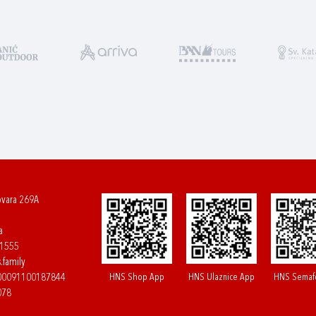
ovara 269A
a
61555
.family
HNS Shop App
HNS Ulaznice App
HNS Semaf
400091100187844
078