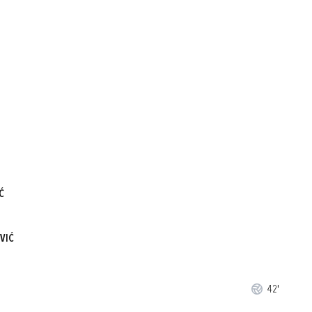
Ć
VIĆ
42'