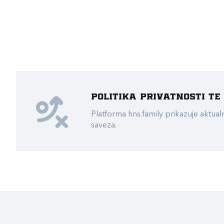
Politika privatnosti t
Platforma hns.family prikazuje akt
saveza.