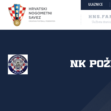
ULAZNICE
HNS.FA
Službena stranic
NK Po