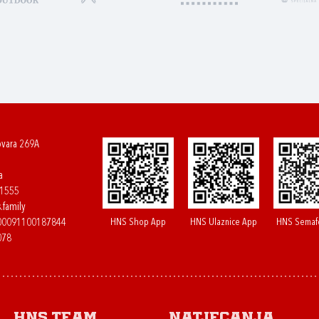
ovara 269A
a
61555
.family
HNS Shop App
HNS Ulaznice App
HNS Semaf
400091100187844
078
HNS.team
Natjecanja