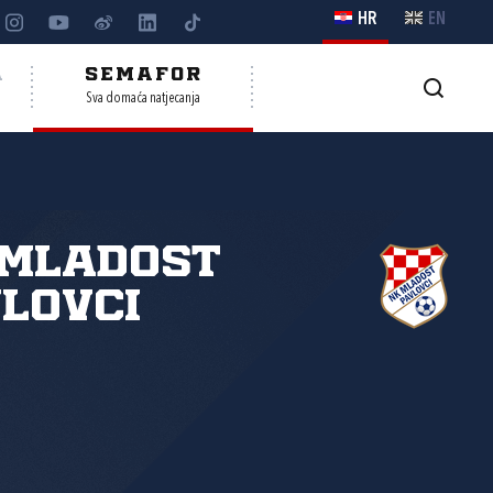
HR
EN
A
SEMAFOR
Sva domaća natjecanja
 Mladost
lovci