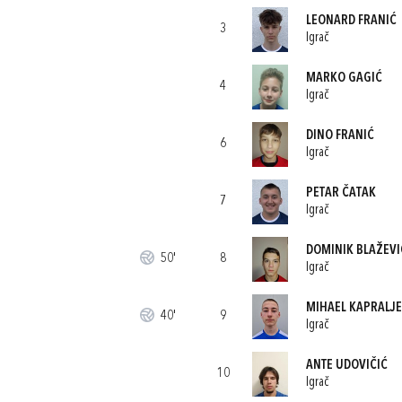
LEONARD FRANIĆ
3
Igrač
MARKO GAGIĆ
4
Igrač
DINO FRANIĆ
6
Igrač
PETAR ČATAK
7
Igrač
DOMINIK BLAŽEVI
50'
8
Igrač
MIHAEL KAPRALJE
40'
9
Igrač
ANTE UDOVIČIĆ
10
Igrač