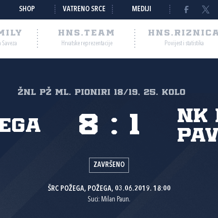
SHOP
VATRENO SRCE
MEDIJI
MILY
HNS.TEAM
HNS.RIZNIC
a Saveza
Hrvatske reprezentacije
Povijest i statistika
ŽNL PŽ ml. pioniri 18/19, 25. kolo
NK
8
:
1
žega
Pav
ZAVRŠENO
ŠRC POŽEGA, POŽEGA, 03.06.2019. 18:00
Suci: Milan Paun.