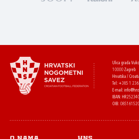
Ulica grada Vuk
10000 Zagreb
Hrvatska / Croati
Tel:
+385 1 23
E-mail:
info@hns
IBAN: HR2523
OIB: 08516152
O nama
HNS