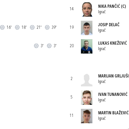
NIKA PANČIĆ
(C)
14
Igrač
JOSIP DELAČ
16'
18'
21'
39'
19
Igrač
LUKAS KNEŽEVIĆ
3'
3'
20
Igrač
MARIJAN GRLJUŠI
2
Igrač
IVAN TUNANOVIĆ
5
Igrač
MARTIN BLAŽEVIĆ
11
Igrač