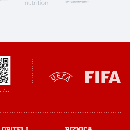
or App
Obitelj
Riznica