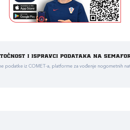
e točnost i ispravci podataka na Semafo
ualne podatke iz COMET-a, platforme za vođenje nogometnih n