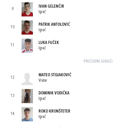
IVAN GELENČIR
9
Igrač
PATRIK ANTOLOVIĆ
10
Igrač
LUKA FUČEK
11
Igrač
PRIČUVNI IGRAČI
MATEO STOJAKOVIĆ
12
Vratar
DOMINIK VODIČKA
13
Igrač
ROKO KRONŠTETER
14
Igrač