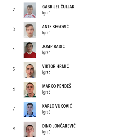
GABRIJEL ČULJAK
2
Igrač
ANTE BEGOVIĆ
3
Igrač
JOSIP RADIĆ
4
Igrač
VIKTOR HRMIĆ
5
Igrač
MARKO PENDEŠ
6
Igrač
KARLO VUKOVIĆ
7
Igrač
DINO LONČAREVIĆ
8
Igrač