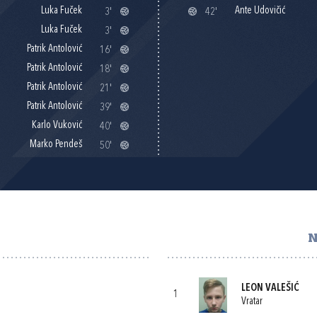
Luka Fuček
Ante Udovičić
3'
42'
Luka Fuček
3'
Patrik Antolović
16'
Patrik Antolović
18'
Patrik Antolović
21'
Patrik Antolović
39'
Karlo Vuković
40'
Marko Pendeš
50'
N
LEON VALEŠIĆ
1
Vratar