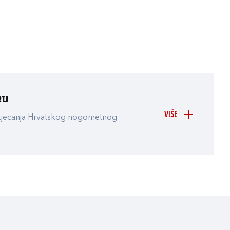
ru
VIŠE
atjecanja Hrvatskog nogometnog