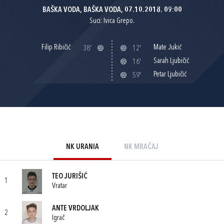
BAŠKA VODA, BAŠKA VODA, 07.10.2018. 09:00
Suci: Ivica Grepo.
Filip Ribičić
Mate Jukić
38'
12'
Sarah Ljubičić
16'
Petar Ljubičić
59'
NK URANIA
NK MRAČAJ
TEO JURIŠIĆ
1
Vratar
ANTE VRDOLJAK
2
Igrač