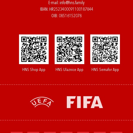
E-mail:
info@hns.family
IBAN: HR2523400091100187844
OIB: 08516152078
HNS Shop App
HNS Ulaznice App
HNS Semafor App