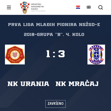
Prva liga mlađih pionira NSŽSD-e
2018-grupa "B", 4. kolo
1
:
3
NK Urania
NK Mračaj
ZAVRŠENO