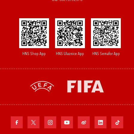
HNS Shop App
HNS Ulaznice App
HNS Semafor App