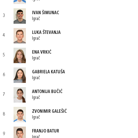
IVAN ŠIMUNAC
3
Igrač
LUKA ŠTEVANJA
4
Igrač
ENA VRKIĆ
5
Igrač
GABRIELA KATUŠA
6
Igrač
ANTONIJA BUČIĆ
7
Igrač
ZVONIMIR GALEŠIĆ
8
Igrač
FRANJO BATUR
9
Igrač