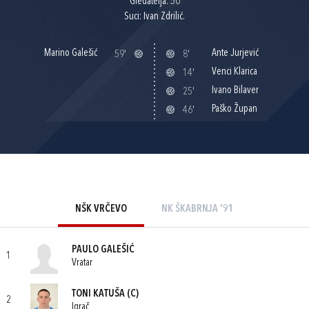
Gledatelja: 50
Suci: Ivan Zdrilić.
Marino Galešić
Ante Jurjević
59'
8'
Venci Klarica
14'
Ivano Bilaver
25'
Paško Župan
46'
NŠK VRČEVO
NK ŠKABRNJA '91
PAULO GALEŠIĆ
1
Vratar
TONI KATUŠA
(C)
2
Igrač