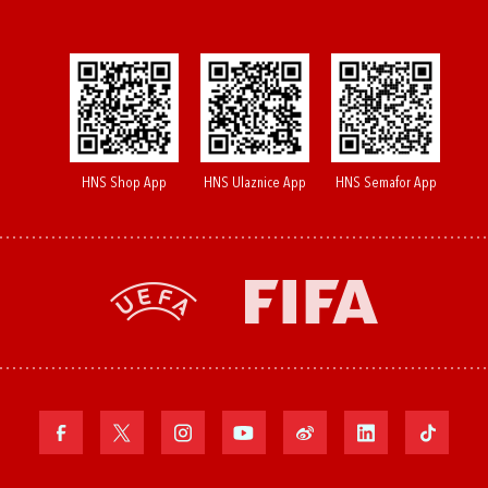
HNS Shop App
HNS Ulaznice App
HNS Semafor App