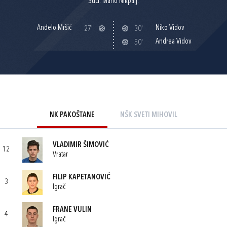
Suci: Mario Nikpalj.
Anđelo Mršić
Niko Vidov
27'
30'
Andrea Vidov
50'
NK PAKOŠTANE
NŠK SVETI MIHOVIL
VLADIMIR ŠIMOVIĆ
12
Vratar
FILIP KAPETANOVIĆ
3
Igrač
FRANE VULIN
4
Igrač