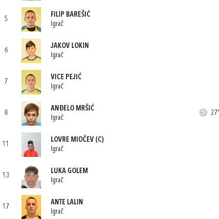
FILIP BAREŠIĆ
5
Igrač
JAKOV LOKIN
6
Igrač
VICE PEJIĆ
7
Igrač
ANĐELO MRŠIĆ
8
27'
Igrač
LOVRE MIOČEV
(C)
11
Igrač
LUKA GOLEM
13
Igrač
ANTE LALIN
17
Igrač