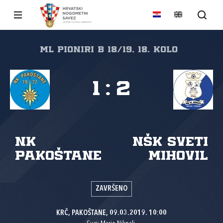
ml pioniri B 18/19, 18. kolo
1
:
2
NK
NŠK Sveti
Pakoštane
Mihovil
ZAVRŠENO
KRČ, PAKOŠTANE, 09.03.2019. 10:00