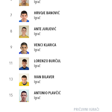
Igrač
HRVOJE BANOVIĆ
7
Igrač
ANTE JURJEVIĆ
8
Igrač
VENCI KLARICA
9
Igrač
LORENZO BURČUL
11
Igrač
IVAN BILAVER
13
Igrač
ANTONIO PLAVČIĆ
15
Igrač
PRIČUVNI IGRAČI