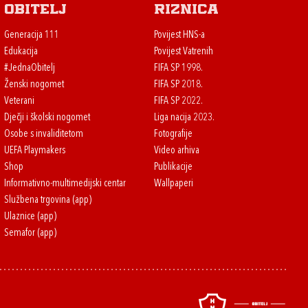
Obitelj
Riznica
Generacija 111
Povijest HNS-a
Edukacija
Povijest Vatrenih
#JednaObitelj
FIFA SP 1998.
Ženski nogomet
FIFA SP 2018.
Veterani
FIFA SP 2022.
Dječji i školski nogomet
Liga nacija 2023.
Osobe s invaliditetom
Fotografije
UEFA Playmakers
Video arhiva
Shop
Publikacije
Informativno-multimedijski centar
Wallpaperi
Službena trgovina (app)
Ulaznice (app)
Semafor (app)