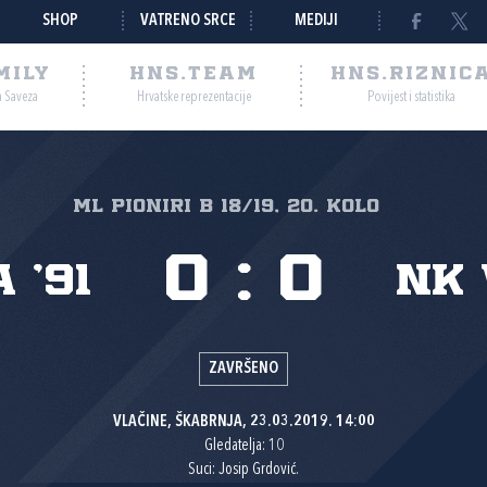
SHOP
VATRENO SRCE
MEDIJI
MILY
HNS.TEAM
HNS.RIZNIC
a Saveza
Hrvatske reprezentacije
Povijest i statistika
ml pioniri B 18/19, 20. kolo
0
:
0
 '91
NK 
ZAVRŠENO
VLAČINE, ŠKABRNJA, 23.03.2019. 14:00
Gledatelja: 10
Suci: Josip Grdović.