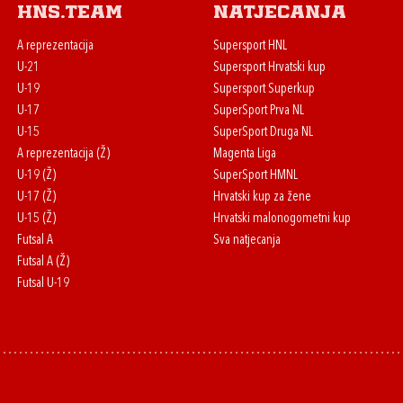
HNS.team
Natjecanja
A reprezentacija
Supersport HNL
U-21
Supersport Hrvatski kup
U-19
Supersport Superkup
U-17
SuperSport Prva NL
U-15
SuperSport Druga NL
A reprezentacija (Ž)
Magenta Liga
U-19 (Ž)
SuperSport HMNL
U-17 (Ž)
Hrvatski kup za žene
U-15 (Ž)
Hrvatski malonogometni kup
Futsal A
Sva natjecanja
Futsal A (Ž)
Futsal U-19