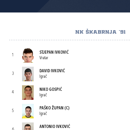
NK ŠKABRNJA '91
STJEPAN IVKOVIĆ
1
Vratar
DAVID IVKOVIĆ
3
Igrač
NIKO GOSPIĆ
4
Igrač
PAŠKO ŽUPAN
(C)
5
Igrač
ANTONIO IVKOVIĆ
6