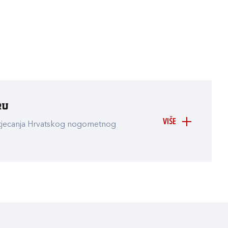
ru
VIŠE
atjecanja Hrvatskog nogometnog