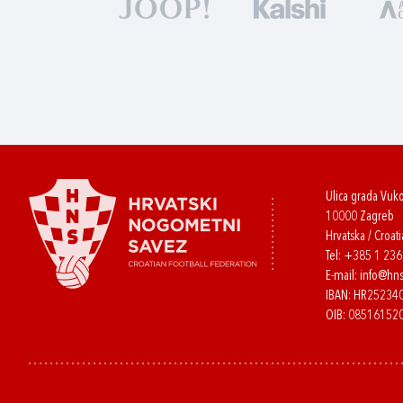
Ulica grada Vuk
10000 Zagreb
Hrvatska / Croati
Tel:
+385 1 23
E-mail:
info@hns
IBAN: HR2523
OIB: 08516152