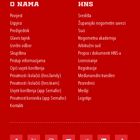
O nama
HNS
Povijest
Središta
Uspjesi
Županijski nogometni savezi
Predsjednik
Suci
Glavni tajnik
Nogometna akademija
Izvršni odbor
Arbitražni sud
Skupština
Propisi i dokumenti HNS-a
Pristup informacijama
Licenciranje
Opći uvjeti korištenja
Registracije
Privatnost i kolačići (hns.family)
Međunarodni transferi
Privatnost i kolačići (hns.team)
Posrednici
Uvjeti korištenja (app Semafor)
Mediji
Privatnost korisnika (app Semafor)
Logotipi
Kontakti