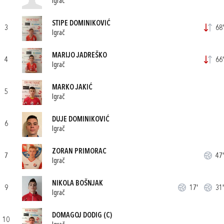
Igrač
STIPE DOMINIKOVIĆ
3
68'
Igrač
MARIJO JADREŠKO
4
66'
Igrač
MARKO JAKIĆ
5
Igrač
DUJE DOMINIKOVIĆ
6
Igrač
ZORAN PRIMORAC
7
47'
Igrač
NIKOLA BOŠNJAK
9
17'
31'
Igrač
DOMAGOJ DODIG
(C)
10