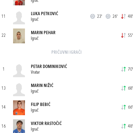
Igrač
LUKA PETKOVIĆ
11
23'
26'
48'
Igrač
MARIN PEHAR
22
55'
Igrač
PRIČUVNI IGRAČI
PETAR DOMINIKOVIĆ
1
70'
Vratar
MARIN NIŽIĆ
13
68'
Igrač
FILIP BEBIĆ
14
66'
Igrač
VIKTOR RASTOČIĆ
16
48'
Igrač