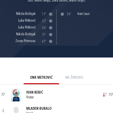
Suci: Marin Talajić, Luka Liković, Mario Gnječ.
Nikola Bošnjak
Ivan Laus
17'
54'
Luka Petković
23'
Luka Petković
26'
Nikola Bošnjak
31'
Zoran Primorac
47'
ONK METKOVIĆ
NK ŽRNOVO
IVAN BEBIĆ
77
70'
Vratar
MLADEN BUBALO
2