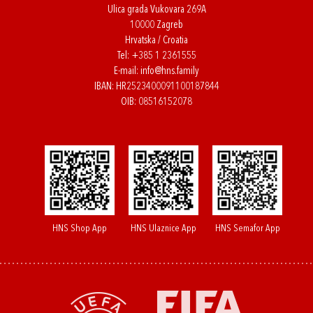
Ulica grada Vukovara 269A
10000 Zagreb
Hrvatska / Croatia
Tel:
+385 1 2361555
E-mail:
info@hns.family
IBAN: HR2523400091100187844
OIB: 08516152078
HNS Shop App
HNS Ulaznice App
HNS Semafor App