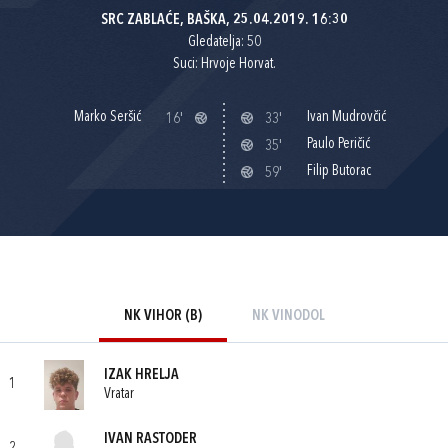
SRC ZABLAĆE, BAŠKA, 25.04.2019. 16:30
Gledatelja: 50
Suci: Hrvoje Horvat.
Marko Seršić
Ivan Mudrovčić
16'
33'
Paulo Peričić
35'
Filip Butorac
59'
NK VIHOR (B)
NK VINODOL
IZAK HRELJA
1
Vratar
IVAN RASTODER