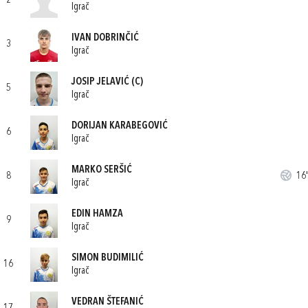
2
Igrač
IVAN DOBRINČIĆ
3
Igrač
JOSIP JELAVIĆ
(C)
5
Igrač
DORIJAN KARABEGOVIĆ
6
Igrač
MARKO SERŠIĆ
8
16'
Igrač
EDIN HAMZA
9
Igrač
SIMON BUDIMILIĆ
16
Igrač
VEDRAN ŠTEFANIĆ