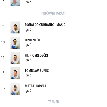
17
Igrač
PRIČUVNI IGRAČI
RONALDO ČUBRANIĆ - MAŠIĆ
7
Igrač
DINO NEŠIĆ
10
Igrač
FILIP OSREDEČKI
11
Igrač
TOMISLAV ŽUNIĆ
15
Igrač
MATEJ HORVAT
18
Igrač
TRENER