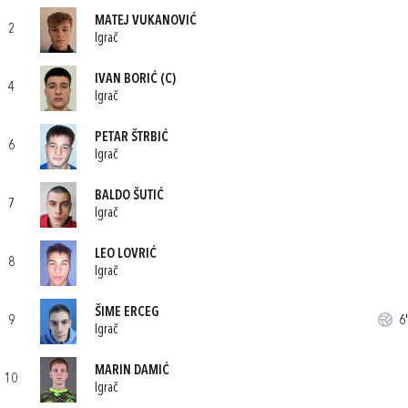
MATEJ VUKANOVIĆ
2
Igrač
IVAN BORIĆ
(C)
4
Igrač
PETAR ŠTRBIĆ
6
Igrač
BALDO ŠUTIĆ
7
Igrač
LEO LOVRIĆ
8
Igrač
ŠIME ERCEG
9
6'
Igrač
MARIN DAMIĆ
10
Igrač