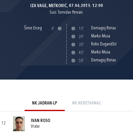
IZA VAGE, METKOVIĆ, 07.04.2019. 12:00
Suci: Tomislav Pervan.
Šime Erceg
Domagoj Rimac
6'
10'
Marko Musa
24'
Roko Dugandžić
30'
Marko Musa
40'
Domagoj Rimac
58'
NK JADRAN-LP
NK NERETVANAC
IVAN ROSO
12
Vratar