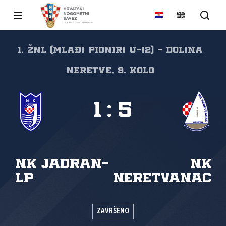
1. ŽNL (mlađi pioniri U-12) - Dolina
Neretve, 9. kolo
1
:
5
NK Jadran-
NK
LP
Neretvanac
ZAVRŠENO