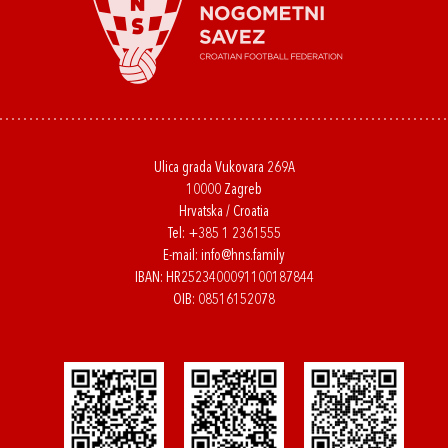
Ulica grada Vukovara 269A
10000 Zagreb
Hrvatska / Croatia
Tel:
+385 1 2361555
E-mail:
info@hns.family
IBAN: HR2523400091100187844
OIB: 08516152078