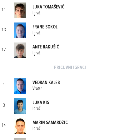
LUKA TOMAŠEVIĆ
11
Igrač
FRANE SOKOL
13
Igrač
ANTE RAKUŠIĆ
17
Igrač
PRIČUVNI IGRAČI
VEDRAN KALEB
1
Vratar
LUKA KIŠ
3
Igrač
MARIN SAMARDŽIĆ
14
Igrač