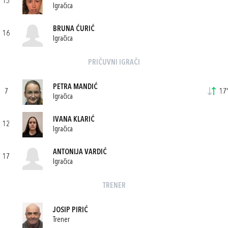
15
Igračica
BRUNA ĆURIĆ
16
Igračica
PRIČUVNI IGRAČI
PETRA MANDIĆ
7
17'
Igračica
IVANA KLARIĆ
12
Igračica
ANTONIJA VARDIĆ
17
Igračica
TRENER
JOSIP PIRIĆ
Trener