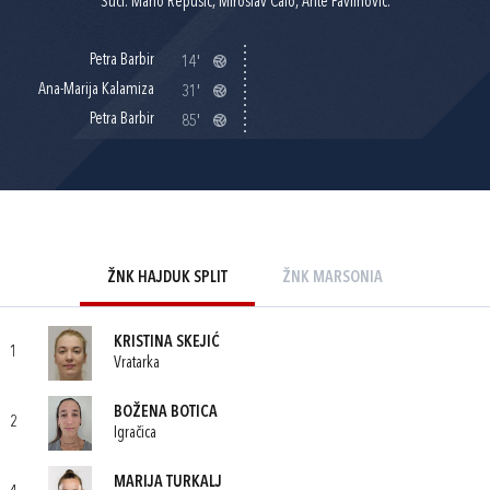
Suci: Mario Repušić, Miroslav Čalo, Ante Pavlinović.
Petra Barbir
14'
Ana-Marija Kalamiza
31'
Petra Barbir
85'
ŽNK HAJDUK SPLIT
ŽNK MARSONIA
KRISTINA SKEJIĆ
1
Vratarka
BOŽENA BOTICA
2
Igračica
MARIJA TURKALJ