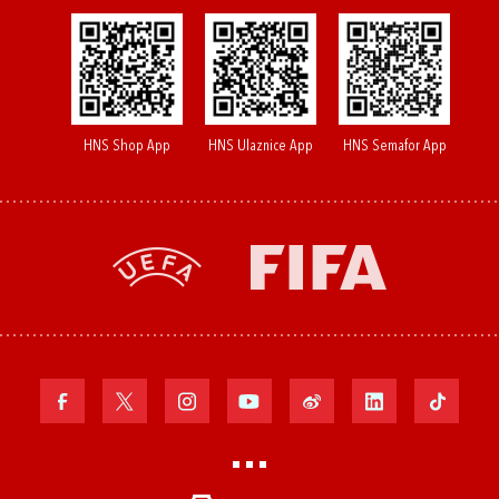
HNS Shop App
HNS Ulaznice App
HNS Semafor App