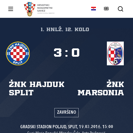
1. HNLŽ, 12. kolo
3
:
0
ŽNK Hajduk
ŽNK
Split
Marsonia
ZAVRŠENO
GRADSKI STADION POLJUD, SPLIT, 19.03.2016. 15:00