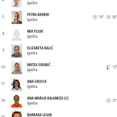
4
Igračica
PETRA BARBIR
5
14'
85'
Igračica
MIA PIJUK
8
Igračica
ELIZABETA BALIĆ
9
Igračica
MATEA GRANIĆ
10
17'
Igračica
ANA GRUICA
11
Igračica
ANA-MARIJA KALAMIZA
(C)
14
31'
Igračica
BARBARA LEGIN