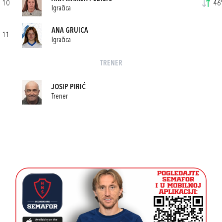
10
46'
Igračica
ANA GRUICA
11
Igračica
TRENER
JOSIP PIRIĆ
Trener