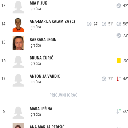
MIA PIJUK
13
42'
Igračica
ANA-MARIJA KALAMIZA
(C)
14
24'
51'
58'
Igračica
73'
BARBARA LEGIN
15
Igračica
BRUNA ĆURIĆ
16
75'
Igračica
ANTONIJA VARDIĆ
17
21'
46'
Igračica
PRIČUVNI IGRAČI
MARA LEŠINA
6
60'
Igračica
ANA MARIJA PEDIŠIĆ