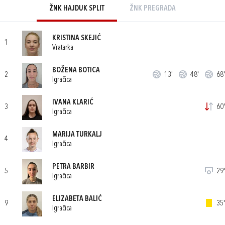
ŽNK HAJDUK SPLIT
ŽNK PREGRADA
KRISTINA SKEJIĆ
1
Vratarka
BOŽENA BOTICA
2
13'
48'
68'
Igračica
IVANA KLARIĆ
3
60'
Igračica
MARIJA TURKALJ
4
Igračica
PETRA BARBIR
5
29'
Igračica
ELIZABETA BALIĆ
9
35'
Igračica