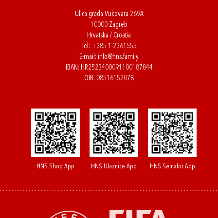
Ulica grada Vukovara 269A
10000 Zagreb
Hrvatska / Croatia
Tel:
+385 1 2361555
E-mail:
info@hns.family
IBAN: HR2523400091100187844
OIB: 08516152078
HNS Shop App
HNS Ulaznice App
HNS Semafor App