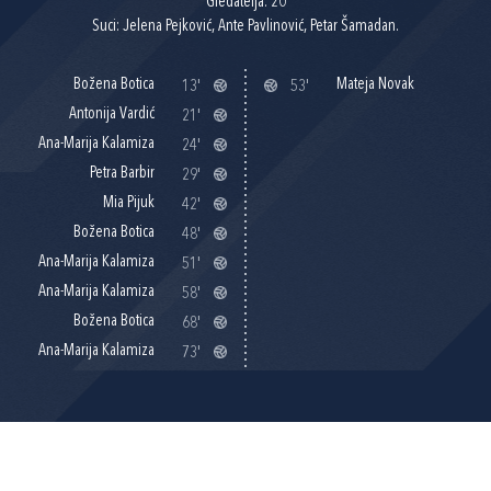
Gledatelja: 20
Suci: Jelena Pejković, Ante Pavlinović, Petar Šamadan.
Božena Botica
Mateja Novak
13'
53'
Antonija Vardić
21'
Ana-Marija Kalamiza
24'
Petra Barbir
29'
Mia Pijuk
42'
Božena Botica
48'
Ana-Marija Kalamiza
51'
Ana-Marija Kalamiza
58'
Božena Botica
68'
Ana-Marija Kalamiza
73'