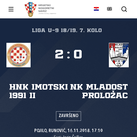
Liga U-9 18/19, 7. kolo
2
:
0
HNK Imotski
NK Mladost
1991 II
Proložac
ZAVRŠENO
POJILO, RUNOVIĆ, 16.11.2018. 17:10