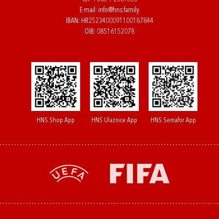
E-mail:
info@hns.family
IBAN: HR2523400091100187844
OIB: 08516152078
HNS Shop App
HNS Ulaznice App
HNS Semafor App