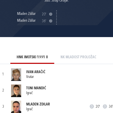
Suci: Josip Češljar.
Mladen Zdilar
20'
Mladen Zdilar
36'
HNK IMOTSKI 1991 II
NK MLADOST PROLOŽAC
IVAN ARAČIĆ
1
Vratar
TONI MANDIĆ
2
Igrač
MLADEN ZDILAR
3
20'
36'
Igrač