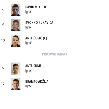
DAVID MIKULIĆ
6
Igrač
ZVONKO KUKAVICA
9
Igrač
ANTE ĆOSIĆ
(C)
10
Igrač
PRIČUVNI IGRAČI
ANTE ŠUMELJ
5
Igrač
BRANKO ADŽIJA
17
Igrač