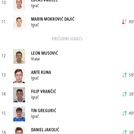
LUCAS VNUČEC
10
Igrač
MARIN MOKROVIĆ DAJIĆ
11
48'
Igrač
PRIČUVNI IGRAČI
LEON MUSOVIĆ
12
Vratar
ANTE KUNA
13
58'
Igrač
FILIP VRANČIĆ
14
36'
Igrač
TIN GREGURIĆ
15
48'
Igrač
DANIEL JAKOLIĆ
16
36'