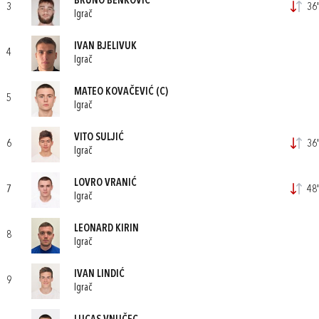
BRUNO BENKOVIĆ
3
36'
Igrač
IVAN BJELIVUK
4
Igrač
MATEO KOVAČEVIĆ
(C)
5
Igrač
VITO SULJIĆ
6
36'
Igrač
LOVRO VRANIĆ
7
48'
Igrač
LEONARD KIRIN
8
Igrač
IVAN LINDIĆ
9
Igrač