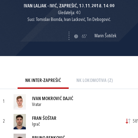
IVAN LALJAK - IVIĆ, ZAPREŠIĆ, 13.11.2018. 14:00
Gledatelja: 40
Suci: Tomislav Bionda, Ivan Lacković, Tin Debogović.
Marin Šotiček
65'
NK INTER-ZAPREŠIĆ
NK LOKOMOTIVA (Z)
IVAN MOKROVIĆ DAJIĆ
1
Vratar
FRAN ŠOŠTAR
2
58'
Igrač