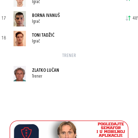
Igrač
BORNA IVANUŠ
17
48'
Igrač
TONI TADŽIĆ
18
Igrač
TRENER
ZLATKO LUČAN
Trener