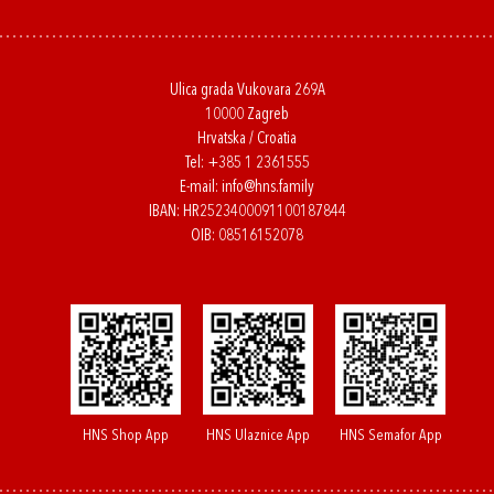
Ulica grada Vukovara 269A
10000 Zagreb
Hrvatska / Croatia
Tel:
+385 1 2361555
E-mail:
info@hns.family
IBAN: HR2523400091100187844
OIB: 08516152078
HNS Shop App
HNS Ulaznice App
HNS Semafor App