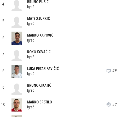
BRUNO PUŠIĆ
4
Igrač
MATEO JURKIĆ
5
Igrač
MARKO KAPOVIĆ
6
Igrač
ROKO KOVAČIĆ
7
Igrač
LUKA PETAR PAVIČIĆ
8
47'
Igrač
BRUNO CIKATIĆ
9
Igrač
MARKO BRSTILO
10
56'
Igrač