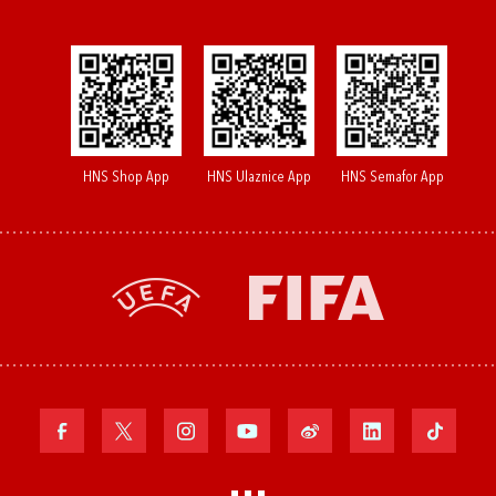
HNS Shop App
HNS Ulaznice App
HNS Semafor App