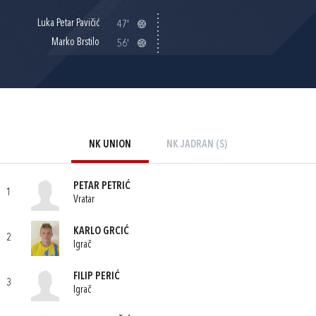
Luka Petar Pavičić
47'
Marko Brstilo
56'
NK UNION
NK JADRAN (S)
PETAR PETRIĆ
1
Vratar
KARLO GRCIĆ
2
Igrač
FILIP PERIĆ
3
Igrač