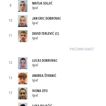
MATIJA SULJIĆ
8
Igrač
JAN ERIC DOBROVAC
10
Igrač
DAVID TERLEVIĆ
(C)
11
Igrač
PRIČUVNI IGRAČI
LUCAS DOBROVAC
12
Igrač
ANDREA ŠTIFANIĆ
13
Igrač
IVONA OTO
17
Igrač