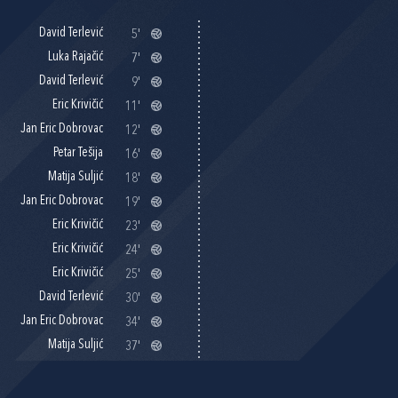
David Terlević
5'
Luka Rajačić
7'
David Terlević
9'
Eric Krivičić
11'
Jan Eric Dobrovac
12'
Petar Tešija
16'
Matija Suljić
18'
Jan Eric Dobrovac
19'
Eric Krivičić
23'
Eric Krivičić
24'
Eric Krivičić
25'
David Terlević
30'
Jan Eric Dobrovac
34'
Matija Suljić
37'