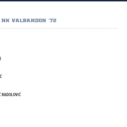
NK VALBANDON '72
)
Ć
Ć RADOLOVIĆ