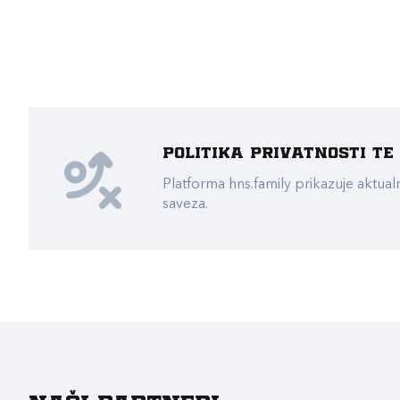
Politika privatnosti t
Platforma hns.family prikazuje akt
saveza.