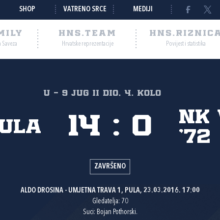
SHOP
VATRENO SRCE
MEDIJI
MILY
HNS.TEAM
HNS.RIZNIC
a Saveza
Hrvatske reprezentacije
Povijest i statistika
U - 9 JUG II dio, 4. kolo
NK
14
:
0
Pula
'72
ZAVRŠENO
ALDO DROSINA - UMJETNA TRAVA 1, PULA, 23.03.2016. 17:00
Gledatelja: 70
Suci: Bojan Pothorski.