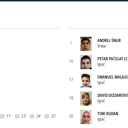
ANDREJ ŠNUR
1
Vratar
PETAR PAĆELAT
(C
15
Igrač
EMANUEL MALAGI
17
Igrač
DAVID DIZDAREVI
18
Igrač
TONI RUDAN
11'
23'
24'
25'
20
Igrač