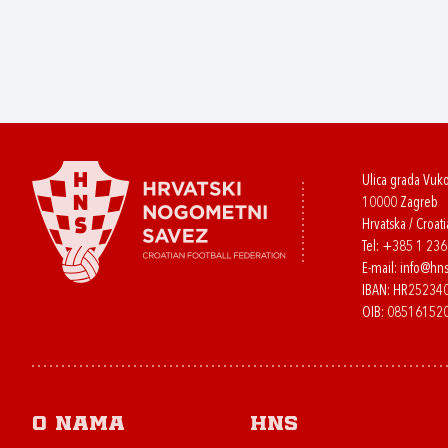
Ulica grada Vuk
10000 Zagreb
Hrvatska / Croati
Tel:
+385 1 23
E-mail:
info@hns
IBAN: HR2523
OIB: 08516152
O nama
HNS