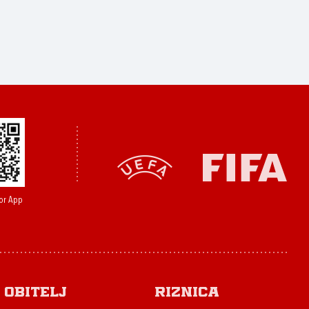
or App
Obitelj
Riznica