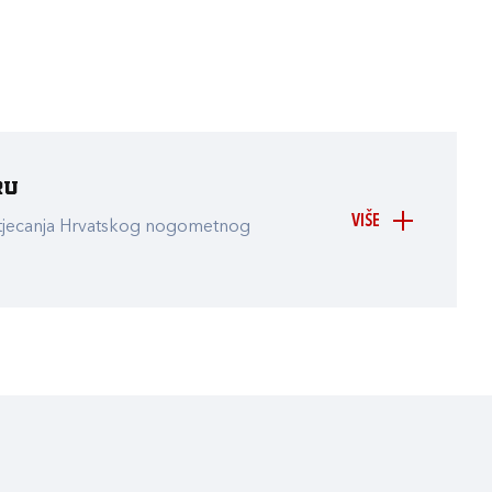
ru
VIŠE
atjecanja Hrvatskog nogometnog