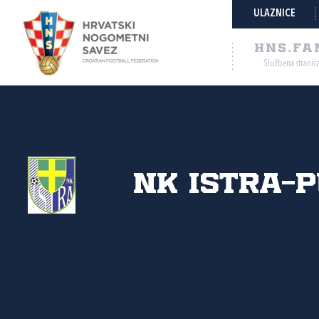
ULAZNICE
HNS.FA
Službena stranic
NK Istra-