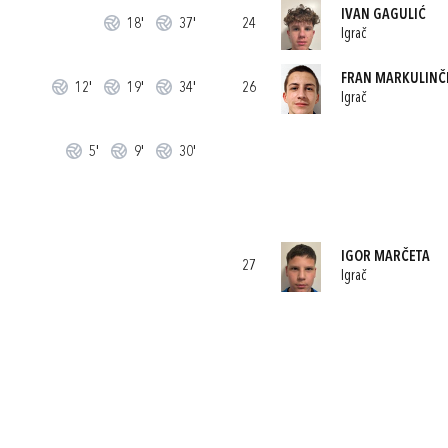
IVAN GAGULIĆ
18'
37'
24
Igrač
FRAN MARKULINČ
12'
19'
34'
26
Igrač
5'
9'
30'
IGOR MARČETA
27
Igrač