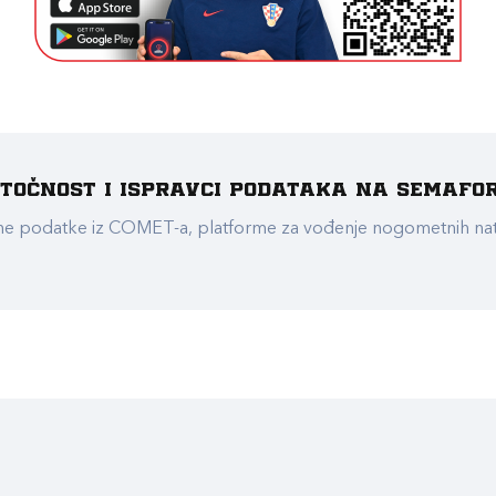
e točnost i ispravci podataka na Semafo
ualne podatke iz COMET-a, platforme za vođenje nogometnih n