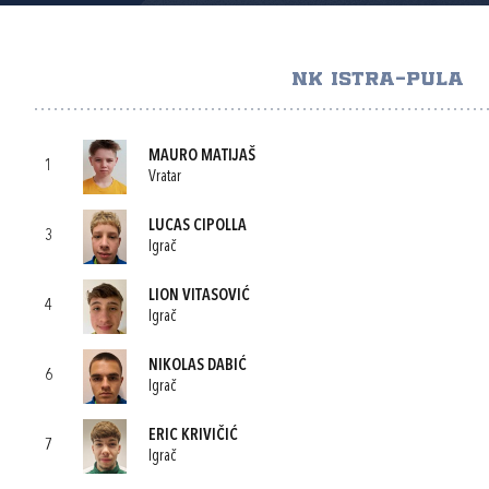
NK ISTRA-PULA
MAURO MATIJAŠ
1
Vratar
LUCAS CIPOLLA
3
Igrač
LION VITASOVIĆ
4
Igrač
NIKOLAS DABIĆ
6
Igrač
ERIC KRIVIČIĆ
7
Igrač