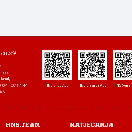
ovara 269A
a
61555
.family
HNS Shop App
HNS Ulaznice App
HNS Semaf
400091100187844
078
HNS.team
Natjecanja