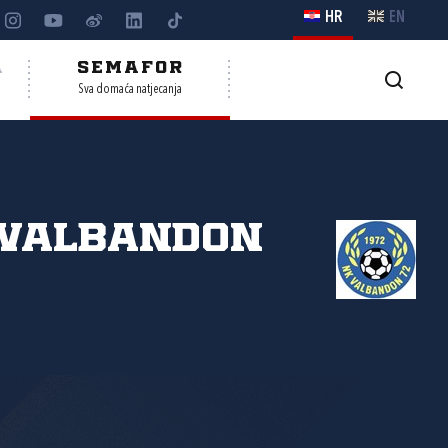
HR
EN
A
SEMAFOR
Sva domaća natjecanja
 Valbandon