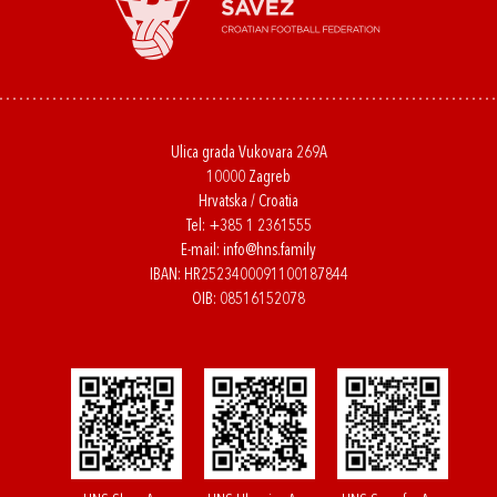
Ulica grada Vukovara 269A
10000 Zagreb
Hrvatska / Croatia
Tel:
+385 1 2361555
E-mail:
info@hns.family
IBAN: HR2523400091100187844
OIB: 08516152078