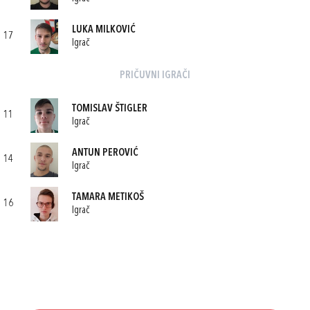
LUKA MILKOVIĆ
17
Igrač
PRIČUVNI IGRAČI
TOMISLAV ŠTIGLER
11
Igrač
ANTUN PEROVIĆ
14
Igrač
TAMARA METIKOŠ
16
Igrač