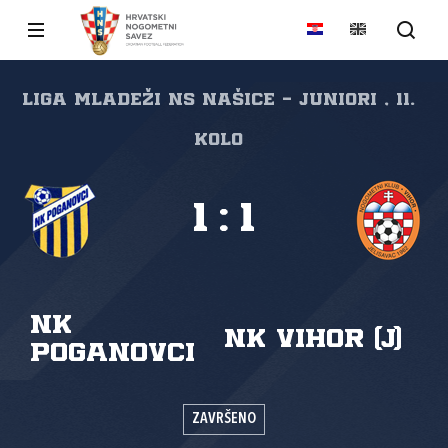
Liga mladeži NS Našice - Juniori , 11.
kolo
1
:
1
NK
NK Vihor (J)
Poganovci
ZAVRŠENO