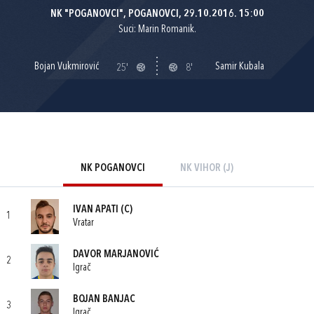
NK "POGANOVCI", POGANOVCI, 29.10.2016. 15:00
Suci: Marin Romanik.
Bojan Vukmirović
Samir Kubala
25'
8'
NK POGANOVCI
NK VIHOR (J)
IVAN APATI
(C)
1
Vratar
DAVOR MARJANOVIĆ
2
Igrač
BOJAN BANJAC
3
Igrač