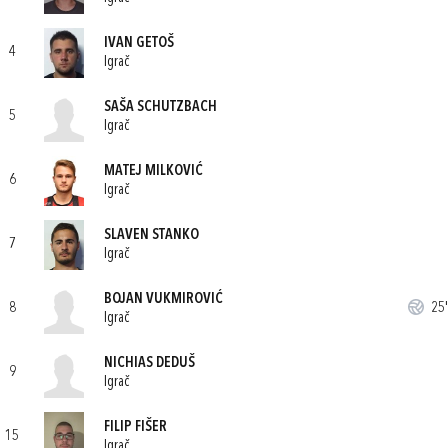
IVAN GETOŠ
4
Igrač
SAŠA SCHUTZBACH
5
Igrač
MATEJ MILKOVIĆ
6
Igrač
SLAVEN STANKO
7
Igrač
BOJAN VUKMIROVIĆ
8
25'
Igrač
NICHIAS DEDUŠ
9
Igrač
FILIP FIŠER
15
Igrač