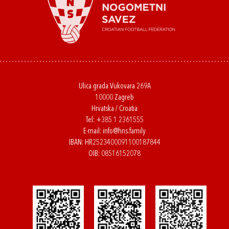
Ulica grada Vukovara 269A
10000 Zagreb
Hrvatska / Croatia
Tel:
+385 1 2361555
E-mail:
info@hns.family
IBAN: HR2523400091100187844
OIB: 08516152078