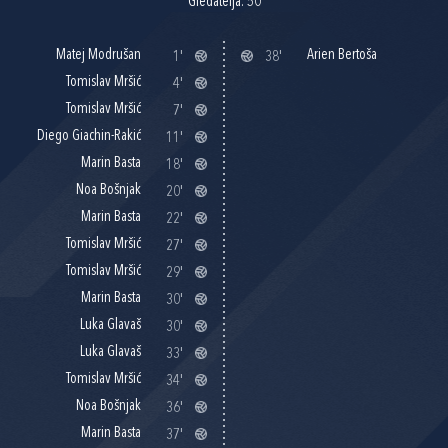
Gledatelja: 50
Matej Modrušan
Arien Bertoša
1'
38'
Tomislav Mršić
4'
Tomislav Mršić
7'
Diego Giachin-Rakić
11'
Marin Basta
18'
Noa Bošnjak
20'
Marin Basta
22'
Tomislav Mršić
27'
Tomislav Mršić
29'
Marin Basta
30'
Luka Glavaš
30'
Luka Glavaš
33'
Tomislav Mršić
34'
Noa Bošnjak
36'
Marin Basta
37'