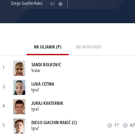
Diego Giachin-Rakić
40'
NK ULJANIK (P)
NK NOVIGRAD
SANDI BOLKOVIĆ
1
Vratar
LUKA CETINA
3
Igrač
JURAJ KVATERNIK
4
Igrač
DIEGO GIACHIN-RAKIĆ
(C)
5
11'
40'
Igrač