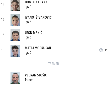
DOMINIK FRANK
11
Igrač
IVANO IŠTVANOVIĆ
13
Igrač
LEON MRKIĆ
14
Igrač
MATEJ MODRUŠAN
15
1'
Igrač
TRENER
VEDRAN STOŠIĆ
Trener