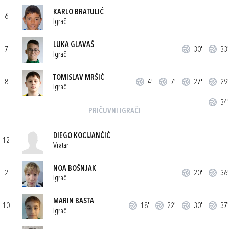
KARLO BRATULIĆ
6
Igrač
LUKA GLAVAŠ
7
30'
33'
Igrač
TOMISLAV MRŠIĆ
8
4'
7'
27'
29'
Igrač
34'
PRIČUVNI IGRAČI
DIEGO KOCIJANČIĆ
12
Vratar
NOA BOŠNJAK
2
20'
36'
Igrač
MARIN BASTA
10
18'
22'
30'
37'
Igrač