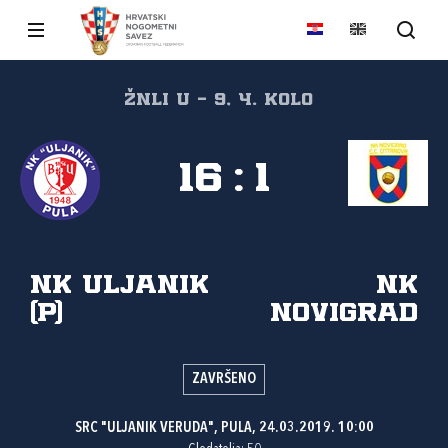
ŽNLI U - 9, 4. kolo
16
:
1
NK Uljanik
NK
(P)
Novigrad
ZAVRŠENO
SRC "ULJANIK VERUDA", PULA, 24.03.2019. 10:00