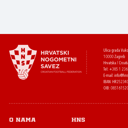
Ulica grada Vuk
10000 Zagreb
Hrvatska / Croati
Tel:
+385 1 23
E-mail:
info@hns
IBAN: HR2523
OIB: 08516152
O nama
HNS