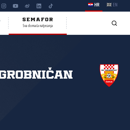
HR
EN
A
SEMAFOR
Sva domaća natjecanja
Grobničan