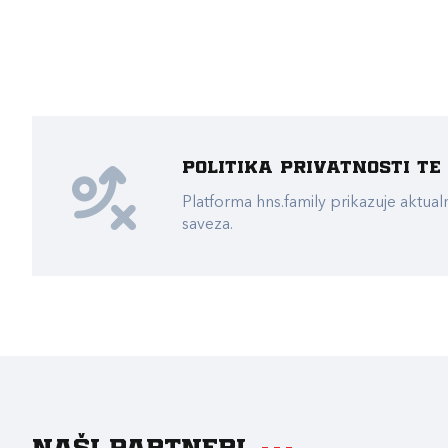
Politika privatnosti t
Platforma hns.family prikazuje akt
saveza.