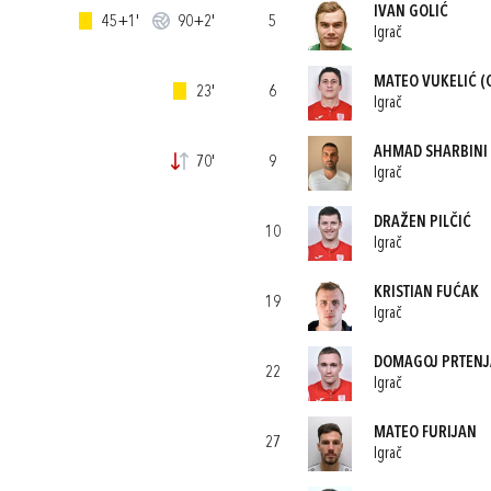
IVAN GOLIĆ
45+1'
90+2'
5
Igrač
MATEO VUKELIĆ
(
23'
6
Igrač
AHMAD SHARBINI
70'
9
Igrač
DRAŽEN PILČIĆ
10
Igrač
KRISTIAN FUĆAK
19
Igrač
DOMAGOJ PRTENJ
22
Igrač
MATEO FURIJAN
27
Igrač