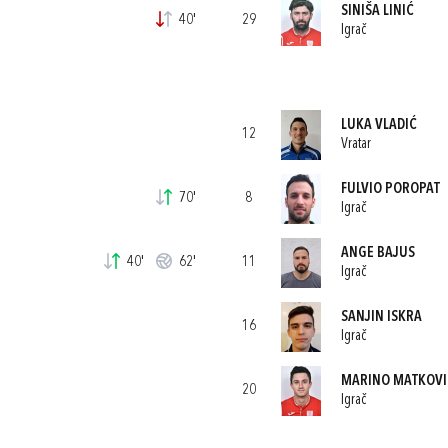
SINIŠA LINIĆ
40'
29
Igrač
LUKA VLADIĆ
12
Vratar
FULVIO POROPAT
70'
8
Igrač
ANGE BAJUS
40'
62'
11
Igrač
SANJIN ISKRA
16
Igrač
MARINO MATKOVI
20
Igrač