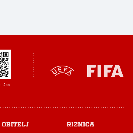
or App
Obitelj
Riznica