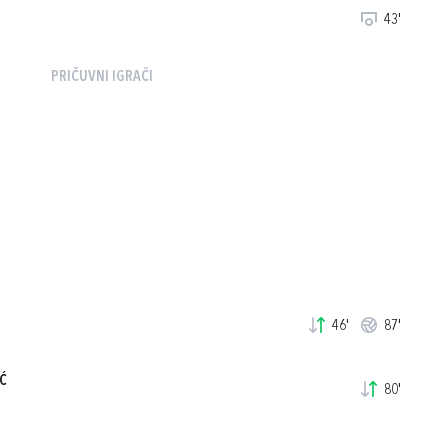
43'
PRIČUVNI IGRAČI
46'
87'
Ć
80'