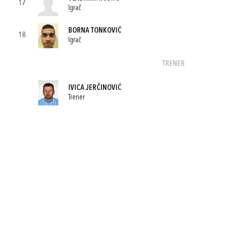
17
Igrač
BORNA TONKOVIĆ
18
Igrač
TRENER
IVICA JERČINOVIĆ
Trener