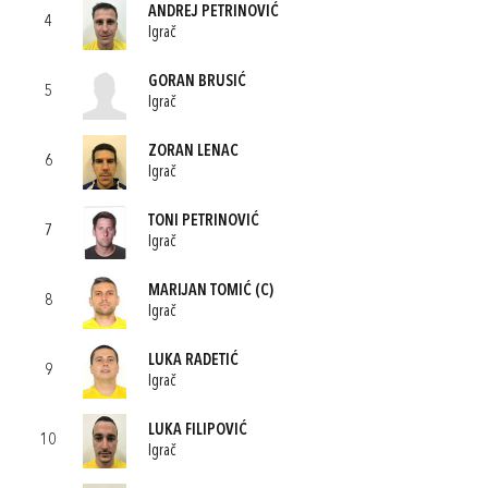
ANDREJ PETRINOVIĆ
4
Igrač
GORAN BRUSIĆ
5
Igrač
ZORAN LENAC
6
Igrač
TONI PETRINOVIĆ
7
Igrač
MARIJAN TOMIĆ
(C)
8
Igrač
LUKA RADETIĆ
9
Igrač
LUKA FILIPOVIĆ
10
Igrač