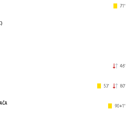
71'
C)
46'
53'
80'
AČA
90+1'