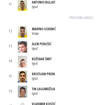
ANTONIO BULJAT
11
Igrač
PRIČUVNI IGRAČI
MARINO GODINIĆ
12
Vratar
ALEN PERUŠIĆ
13
Igrač
BOŽIDAR ŠMIT
14
Igrač
KRISTIJAN PRENI
15
Igrač
TIN LAGUMDŽIJA
16
Igrač
VLADIMIR KOSTIĆ