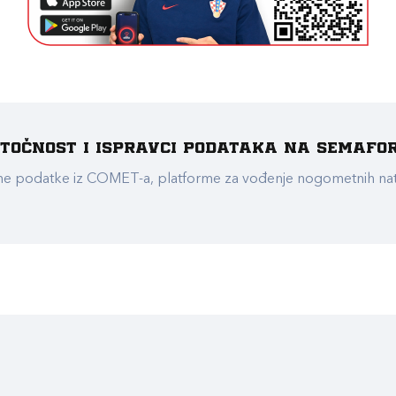
e točnost i ispravci podataka na Semafo
ualne podatke iz COMET-a, platforme za vođenje nogometnih n