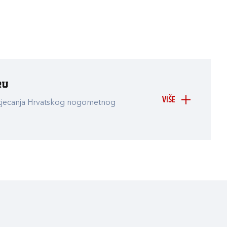
ru
VIŠE
atjecanja Hrvatskog nogometnog