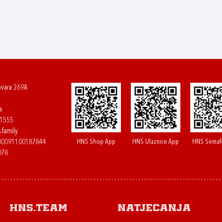
ovara 269A
a
61555
.family
HNS Shop App
HNS Ulaznice App
HNS Semaf
400091100187844
078
HNS.team
Natjecanja