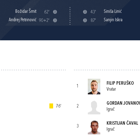
Božidar Šmit
Siniša Linić
62'
43'
Andrej Petrinović
Sanjin Iskra
90+2'
87'
FILIP PERUŠKO
1
Vratar
GORDAN JOVANO
76'
2
Igrač
KRISTIJAN ČAVAL
3
Igrač