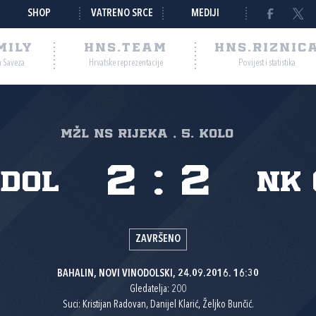
SHOP
VATRENO SRCE
MEDIJI
MILY
HNS.TEAM
HNS.RIZNIC
a Saveza
Hrvatske reprezentacije
Povijest i statistika
MŽL NS Rijeka , 5. kolo
2
:
2
odol
NK 
ZAVRŠENO
BAHALIN, NOVI VINODOLSKI, 24.09.2016. 16:30
Gledatelja: 200
Suci: Kristijan Radovan, Danijel Klarić, Željko Bunčić.