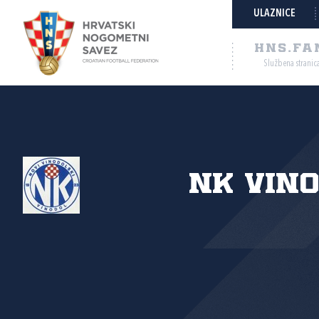
ULAZNICE
HNS.FA
Službena stranic
NK Vin