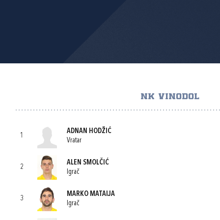
NK VINODOL
ADNAN HODŽIĆ
1
Vratar
ALEN SMOLČIĆ
2
Igrač
MARKO MATAIJA
3
Igrač