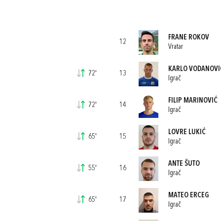
FRANE ROKOV
12
Vratar
KARLO VODANOVI
72'
13
Igrač
FILIP MARINOVIĆ
72'
14
Igrač
LOVRE LUKIĆ
65'
15
Igrač
ANTE ŠUTO
55'
16
Igrač
MATEO ERCEG
65'
17
Igrač