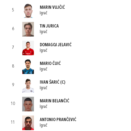
MARIN VUJČIĆ
5
Igrač
TIN JURICA
6
Igrač
DOMAGOJ JELAVIĆ
7
Igrač
MARIO ČUIĆ
8
Igrač
IVAN ŠARIĆ
(C)
9
Igrač
MARIN BELANČIĆ
10
Igrač
ANTONIO PRANČEVIĆ
11
Igrač