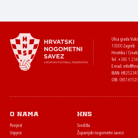
Ulica grada Vuk
10000 Zagreb
Hrvatska / Croati
Tel:
+385 1 23
E-mail:
info@hns
IBAN: HR2523
OIB: 08516152
O nama
HNS
Povijest
Središta
Uspjesi
Županijski nogometni savezi