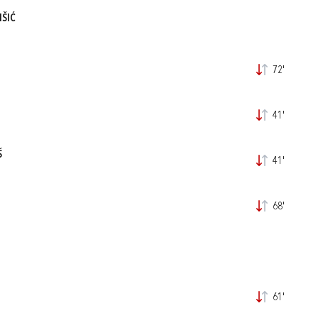
IŠIĆ
72'
41'
Š
41'
68'
61'