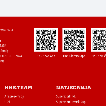
ovara 269A
a
61555
.family
HNS Shop App
HNS Ulaznice App
HNS Semaf
400091100187844
078
HNS.team
Natjecanja
A reprezentacija
Supersport HNL
U-21
Supersport Hrvatski kup