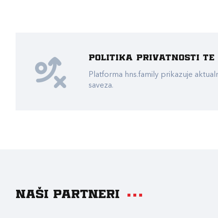
Politika privatnosti t
Platforma hns.family prikazuje akt
saveza.
Naši partneri