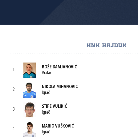
HNK HAJDUK
BOŽE DAMJANOVIĆ
1
Vratar
NIKOLA MIHANOVIĆ
2
Igrač
STIPE VULIKIĆ
3
Igrač
MARIO VUŠKOVIĆ
4
Igrač