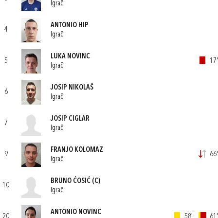
Igrač
ANTONIO HIP
4
Igrač
LUKA NOVINC
5
17'
Igrač
JOSIP NIKOLAŠ
6
Igrač
JOSIP CIGLAR
7
Igrač
FRANJO KOLOMAZ
9
66'
Igrač
BRUNO ĆOSIĆ
(C)
10
Igrač
ANTONIO NOVINC
20
58'
61'