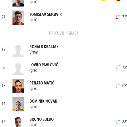
Igrač
TOMISLAV SMOJVIR
21
72'
Igrač
PRIČUVNI IGRAČI
RONALD KRALJAK
12
Vratar
LOVRO PAVLOVIĆ
8
72'
Igrač
RENATO MATIĆ
13
62'
Igrač
DOMINIK NOVAK
14
Igrač
BRUNO SOLDO
15
66'
Igrač