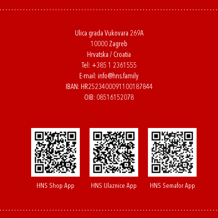
Ulica grada Vukovara 269A
10000 Zagreb
Hrvatska / Croatia
Tel:
+385 1 2361555
E-mail:
info@hns.family
IBAN: HR2523400091100187844
OIB: 08516152078
HNS Shop App
HNS Ulaznice App
HNS Semafor App