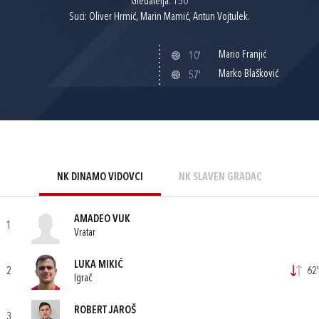
Gledatelja: 150
Suci: Oliver Hrmić, Marin Mamić, Antun Vojtulek.
Mario Franjić
10'
Marko Blašković
57'
NK DINAMO VIDOVCI
NK SLAVEN GRADAC
AMADEO VUK
1
Vratar
LUKA MIKIĆ
2
62'
Igrač
ROBERT JAROŠ
3