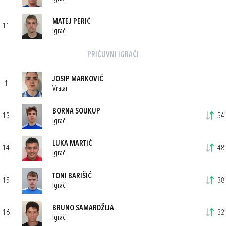
MATEJ PERIĆ
11
Igrač
PRIČUVNI IGRAČI
JOSIP MARKOVIĆ
1
Vratar
BORNA SOUKUP
13
54'
Igrač
LUKA MARTIĆ
14
48'
Igrač
TONI BARIŠIĆ
15
38'
Igrač
BRUNO SAMARDŽIJA
16
32'
Igrač