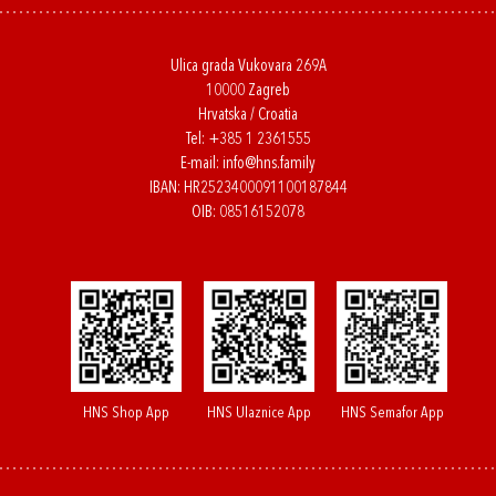
Ulica grada Vukovara 269A
10000 Zagreb
Hrvatska / Croatia
Tel:
+385 1 2361555
E-mail:
info@hns.family
IBAN: HR2523400091100187844
OIB: 08516152078
HNS Shop App
HNS Ulaznice App
HNS Semafor App