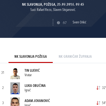
NK SLAVONIJA, POŽEGA, 25.09.2016. 09:45
Suci: Rafael Rezo, Slaven Stojanović.
Sven Orkić
60'
NK SLAVONIJA POŽEGA
NK GRANIČAR ŽUPANJA
TIN UJEVIĆ
31
Vratar
LUKA OBUĆINA
2
32'
Igrač
ADAM JOVANOVIĆ
3
54'
Igrač