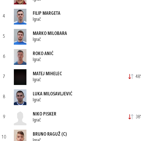
FILIP MARGETA
4
Igrač
MARKO MILOBARA
5
Igrač
ROKO ANIĆ
6
Igrač
MATEJ MIHELEC
7
48'
Igrač
LUKA MILOSAVLJEVIĆ
8
Igrač
NIKO PISKER
9
38'
Igrač
BRUNO RAGUŽ
(C)
10
Igrač