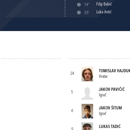
Filip Babić
14'
Luka Antić
26'
TOMISLAV HAJDU
24
Vratar
JAKOV PAVIČIĆ
5
Igrač
JAKOV ŠITUM
6
Igrač
LUKAS TADIĆ
9