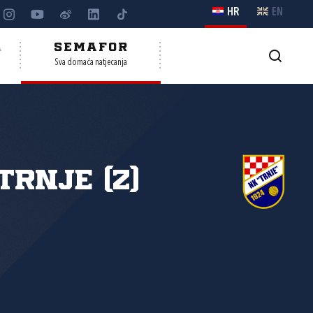
HR
EN
A
SEMAFOR
Sva domaća natjecanja
Trnje (Z)