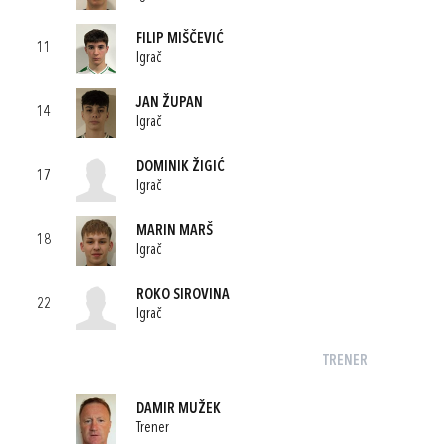
FILIP MIŠČEVIĆ
11
Igrač
JAN ŽUPAN
14
Igrač
DOMINIK ŽIGIĆ
17
Igrač
MARIN MARŠ
18
Igrač
ROKO SIROVINA
22
Igrač
TRENER
DAMIR MUŽEK
Trener