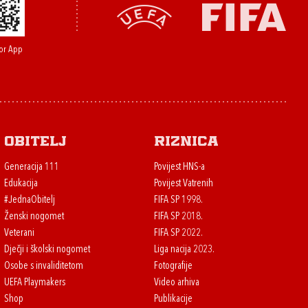
or App
Obitelj
Riznica
Generacija 111
Povijest HNS-a
Edukacija
Povijest Vatrenih
#JednaObitelj
FIFA SP 1998.
Ženski nogomet
FIFA SP 2018.
Veterani
FIFA SP 2022.
Dječji i školski nogomet
Liga nacija 2023.
Osobe s invaliditetom
Fotografije
UEFA Playmakers
Video arhiva
Shop
Publikacije