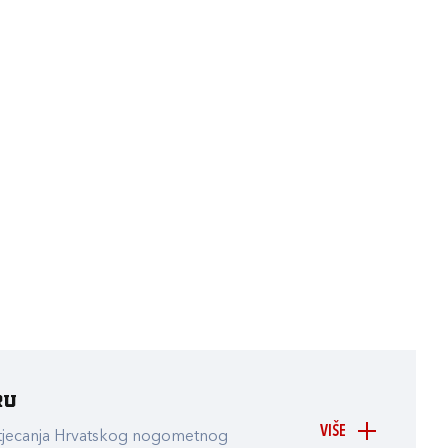
ru
VIŠE
atjecanja Hrvatskog nogometnog