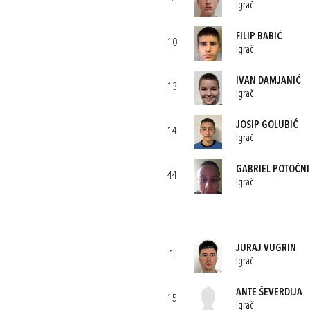
Igrač
FILIP BABIĆ
10
Igrač
IVAN DAMJANIĆ
13
Igrač
JOSIP GOLUBIĆ
14
Igrač
GABRIEL POTOČNI
44
Igrač
JURAJ VUGRIN
1
Igrač
ANTE ŠEVERDIJA
15
Igrač