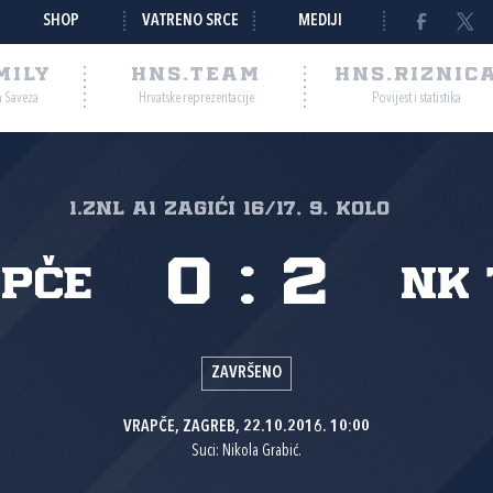
SHOP
VATRENO SRCE
MEDIJI
MILY
HNS.TEAM
HNS.RIZNIC
a Saveza
Hrvatske reprezentacije
Povijest i statistika
1.ZNL A1 ZAGIĆI 16/17, 9. kolo
0
:
2
apče
NK 
ZAVRŠENO
VRAPČE, ZAGREB, 22.10.2016. 10:00
Suci: Nikola Grabić.