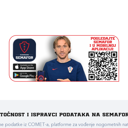
e točnost i ispravci podataka na Semafo
ualne podatke iz COMET-a, platforme za vođenje nogometnih n