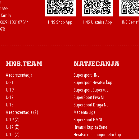
a
61555
.family
HNS Shop App
HNS Ulaznice App
HNS Semaf
400091100187844
078
HNS.team
Natjecanja
A reprezentacija
Supersport HNL
U-21
Supersport Hrvatski kup
U-19
Supersport Superkup
U-17
SuperSport Prva NL
U-15
SuperSport Druga NL
A reprezentacija (Ž)
Magenta Liga
U-19 (Ž)
SuperSport HMNL
U-17 (Ž)
Hrvatski kup za žene
U-15 (Ž)
Hrvatski malonogometni kup