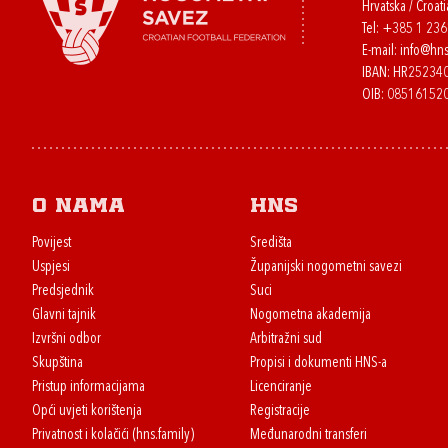
Hrvatska / Croati
Tel:
+385 1 23
E-mail:
info@hns
IBAN: HR2523
OIB: 08516152
O nama
HNS
Povijest
Središta
Uspjesi
Županijski nogometni savezi
Predsjednik
Suci
Glavni tajnik
Nogometna akademija
Izvršni odbor
Arbitražni sud
Skupština
Propisi i dokumenti HNS-a
Pristup informacijama
Licenciranje
Opći uvjeti korištenja
Registracije
Privatnost i kolačići (hns.family)
Međunarodni transferi