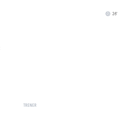
26'
C
TRENER