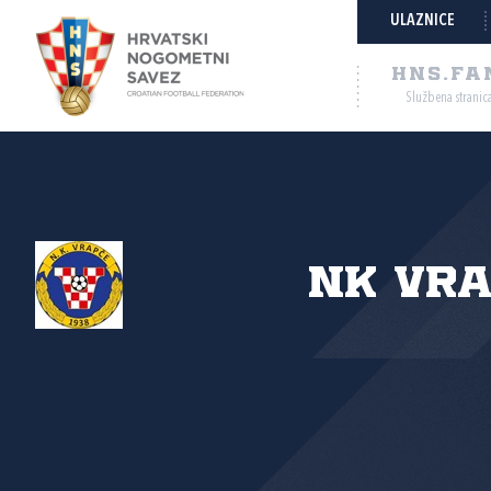
ULAZNICE
HNS.FA
Službena stranic
NK Vr