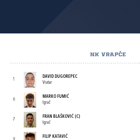
NK VRAPČE
DAVID DUGOREPEC
1
Vratar
MARKO FUMIĆ
6
Igrač
FRAN BLAŠKOVIĆ
(C)
7
Igrač
FILIP KATAVIĆ
9