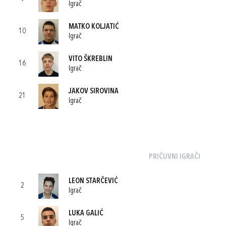
Igrač
MATKO KOLJATIĆ
10
Igrač
VITO ŠKREBLIN
16
Igrač
JAKOV SIROVINA
21
Igrač
PRIČUVNI IGRAČI
LEON STARČEVIĆ
2
Igrač
LUKA GALIĆ
5
Igrač