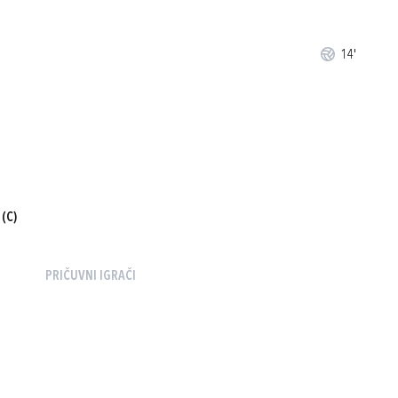
14'
(C)
PRIČUVNI IGRAČI