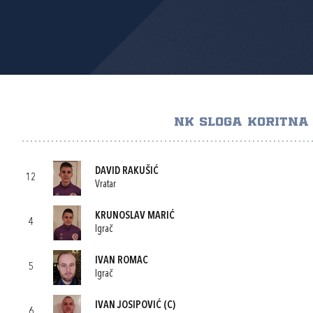
NK SLOGA KORITNA
DAVID RAKUŠIĆ
12
Vratar
KRUNOSLAV MARIĆ
4
Igrač
IVAN ROMAC
5
Igrač
IVAN JOSIPOVIĆ
(C)
6