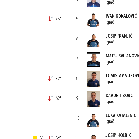
Igrač
IVAN KOKALOVIĆ
75'
5
Igrač
JOSIP FRANJIĆ
6
Igrač
MATEJ SVILANOVI
7
Igrač
TOMISLAV VUKOV
72'
8
Igrač
DAVOR TIBORC
62'
9
Igrač
LUKA KATALENIĆ
10
Igrač
JOSIP HOLBIK
81'
86'
11