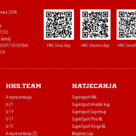
ovara 269A
a
61555
.family
HNS Shop App
HNS Ulaznice App
HNS Semaf
400091100187844
078
HNS.team
Natjecanja
A reprezentacija
Supersport HNL
U-21
Supersport Hrvatski kup
U-19
Supersport Superkup
U-17
SuperSport Prva NL
U-15
SuperSport Druga NL
A reprezentacija (Ž)
Magenta Liga