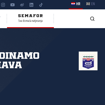
HR
EN
A
SEMAFOR
Sva domaća natjecanja
 Dinamo
nava