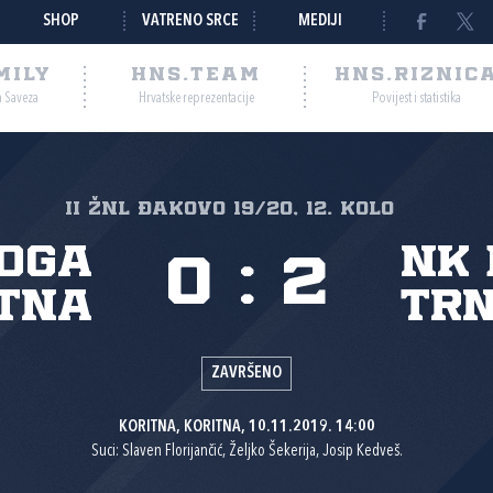
SHOP
VATRENO SRCE
MEDIJI
MILY
HNS.TEAM
HNS.RIZNIC
a Saveza
Hrvatske reprezentacije
Povijest i statistika
II ŽNL Đakovo 19/20, 12. kolo
loga
NK
0
:
2
itna
Tr
ZAVRŠENO
KORITNA, KORITNA, 10.11.2019. 14:00
Suci: Slaven Florijančić, Željko Šekerija, Josip Kedveš.