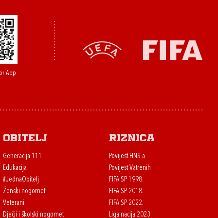
or App
Obitelj
Riznica
Generacija 111
Povijest HNS-a
Edukacija
Povijest Vatrenih
#JednaObitelj
FIFA SP 1998.
Ženski nogomet
FIFA SP 2018.
Veterani
FIFA SP 2022.
Dječji i školski nogomet
Liga nacija 2023.