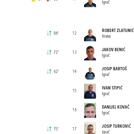
Igrač
ROBERT ZLATUNIĆ
86'
12
Vratar
JAKOV BENIĆ
72'
13
Igrač
JOSIP BARTOŠ
62'
14
Igrač
IVAN STIPIĆ
15
Igrač
DANIJEL KOVAČ
16
Igrač
JOSIP TURKOVIĆ
75'
17
Igrač