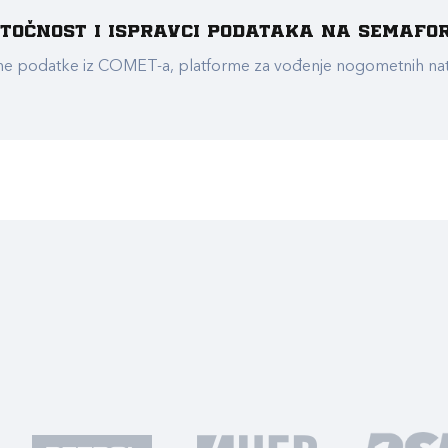
e točnost i ispravci podataka na Semafo
ualne podatke iz COMET-a, platforme za vođenje nogometnih n