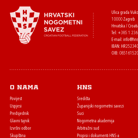
Ulica grada Vuk
10000 Zagreb
Hrvatska / Croati
Tel:
+385 1 23
E-mail:
info@hns
IBAN: HR2523
OIB: 08516152
O nama
HNS
Povijest
Središta
Uspjesi
Županijski nogometni savezi
Predsjednik
Suci
Glavni tajnik
Nogometna akademija
Izvršni odbor
Arbitražni sud
Skupština
Propisi i dokumenti HNS-a