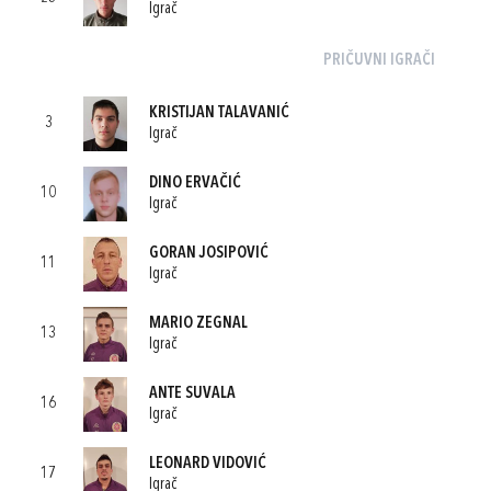
Igrač
PRIČUVNI IGRAČI
KRISTIJAN TALAVANIĆ
3
Igrač
DINO ERVAČIĆ
10
Igrač
GORAN JOSIPOVIĆ
11
Igrač
MARIO ZEGNAL
13
Igrač
ANTE SUVALA
16
Igrač
LEONARD VIDOVIĆ
17
Igrač