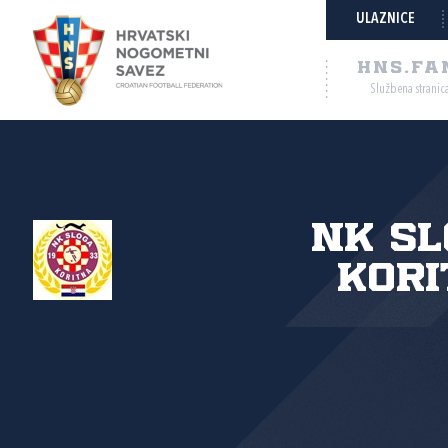
ULAZNICE
HNS.FA
Službena stranic
NK S
Kor