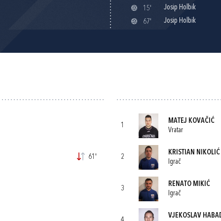
Josip Holbik
15'
Josip Holbik
67'
MATEJ KOVAČIĆ
1
Vratar
KRISTIAN NIKOLIĆ
61'
2
Igrač
RENATO MIKIĆ
3
Igrač
VJEKOSLAV HABA
4