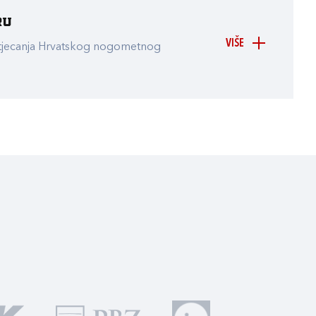
ru
VIŠE
atjecanja Hrvatskog nogometnog