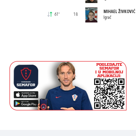
MIHAEL ŽIVKOVIĆ
61'
18
Igrač