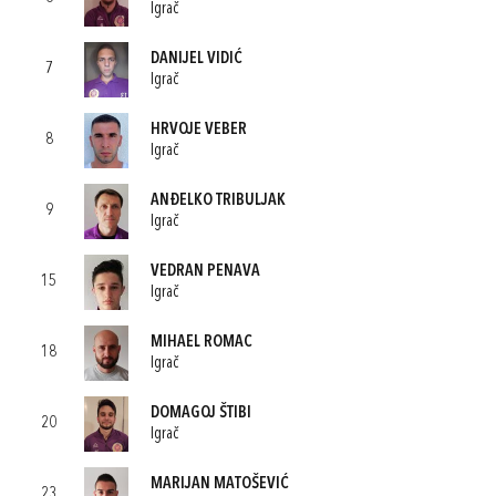
Igrač
DANIJEL VIDIĆ
7
Igrač
HRVOJE VEBER
8
Igrač
ANĐELKO TRIBULJAK
9
Igrač
VEDRAN PENAVA
15
Igrač
MIHAEL ROMAC
18
Igrač
DOMAGOJ ŠTIBI
20
Igrač
MARIJAN MATOŠEVIĆ
23