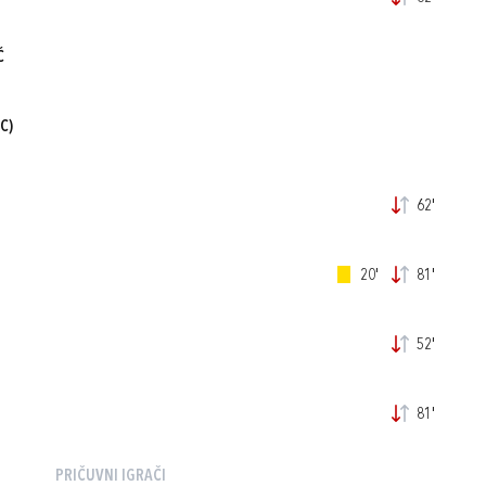
Ć
C)
62'
20'
81'
52'
81'
PRIČUVNI IGRAČI