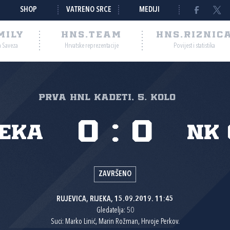
SHOP
VATRENO SRCE
MEDIJI
MILY
HNS.TEAM
HNS.RIZNIC
a Saveza
Hrvatske reprezentacije
Povijest i statistika
Prva HNL Kadeti, 5. kolo
0
:
0
jeka
NK 
ZAVRŠENO
RUJEVICA, RIJEKA, 15.09.2019. 11:45
Gledatelja: 50
Suci: Marko Linić, Marin Rožman, Hrvoje Perkov.