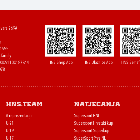
ovara 269A
a
61555
.family
HNS Shop App
HNS Ulaznice App
HNS Semaf
400091100187844
078
HNS.team
Natjecanja
A reprezentacija
Supersport HNL
U-21
Supersport Hrvatski kup
U-19
Supersport Superkup
U-17
SuperSport Prva NL