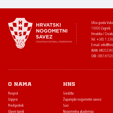
Ulica grada Vuk
10000 Zagreb
Hrvatska / Croati
Tel:
+385 1 23
E-mail:
info@hns
IBAN: HR2523
OIB: 08516152
O nama
HNS
Povijest
Središta
Uspjesi
Županijski nogometni savezi
Predsjednik
Suci
Glavni tajnik
Nogometna akademija