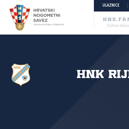
ULAZNICE
HNS.FA
Službena stranic
HNK Ri