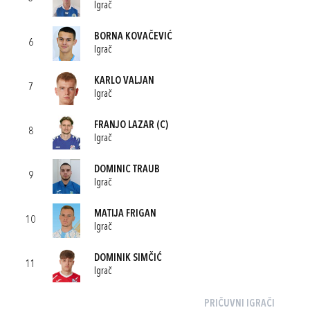
Igrač
BORNA KOVAČEVIĆ
6
Igrač
KARLO VALJAN
7
Igrač
FRANJO LAZAR
(C)
8
Igrač
DOMINIC TRAUB
9
Igrač
MATIJA FRIGAN
10
Igrač
DOMINIK SIMČIĆ
11
Igrač
PRIČUVNI IGRAČI