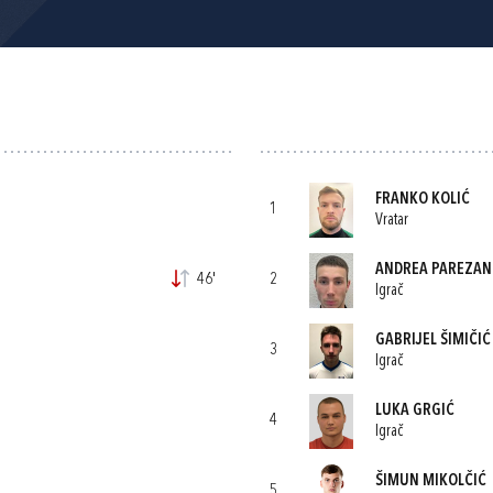
FRANKO KOLIĆ
1
Vratar
ANDREA PAREZAN
46'
2
Igrač
GABRIJEL ŠIMIČIĆ
3
Igrač
LUKA GRGIĆ
4
Igrač
ŠIMUN MIKOLČIĆ
5