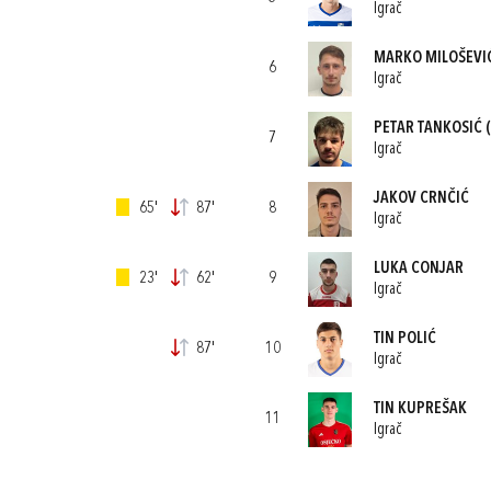
Igrač
MARKO MILOŠEVI
6
Igrač
PETAR TANKOSIĆ
(
7
Igrač
JAKOV CRNČIĆ
65'
87'
8
Igrač
LUKA CONJAR
23'
62'
9
Igrač
TIN POLIĆ
87'
10
Igrač
TIN KUPREŠAK
11
Igrač