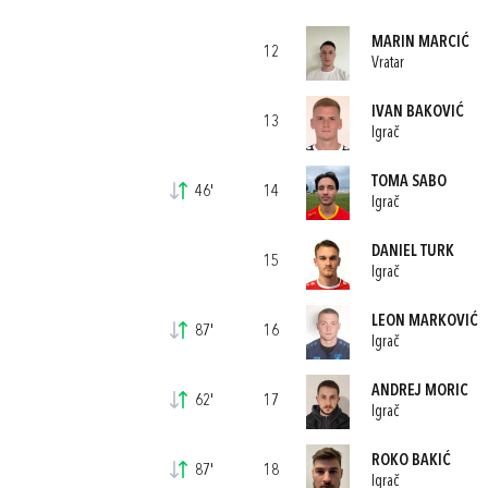
MARIN MARCIĆ
12
Vratar
IVAN BAKOVIĆ
13
Igrač
TOMA SABO
46'
14
Igrač
DANIEL TURK
15
Igrač
LEON MARKOVIĆ
87'
16
Igrač
ANDREJ MORIC
62'
17
Igrač
ROKO BAKIĆ
87'
18
Igrač