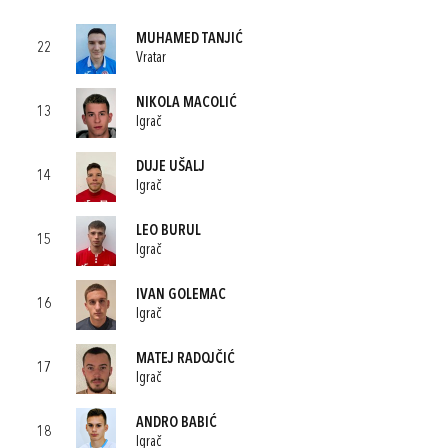
MUHAMED TANJIĆ
22
Vratar
NIKOLA MACOLIĆ
13
Igrač
DUJE UŠALJ
14
Igrač
LEO BURUL
15
Igrač
IVAN GOLEMAC
16
Igrač
MATEJ RADOJČIĆ
17
Igrač
ANDRO BABIĆ
18
Igrač