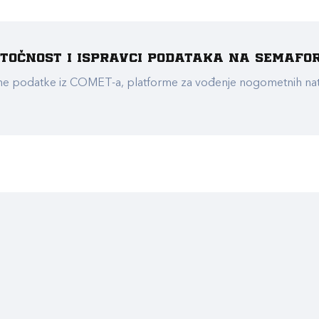
e točnost i ispravci podataka na Semafo
ualne podatke iz COMET-a, platforme za vođenje nogometnih n