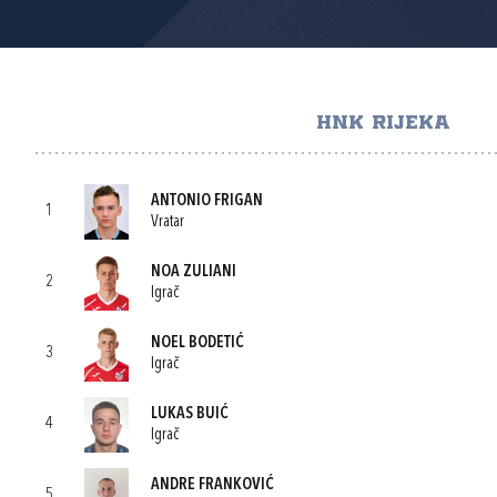
HNK RIJEKA
ANTONIO FRIGAN
1
Vratar
NOA ZULIANI
2
Igrač
NOEL BODETIĆ
3
Igrač
LUKAS BUIĆ
4
Igrač
ANDRE FRANKOVIĆ
5