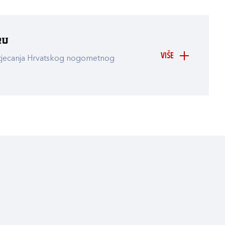
ru
VIŠE
atjecanja Hrvatskog nogometnog