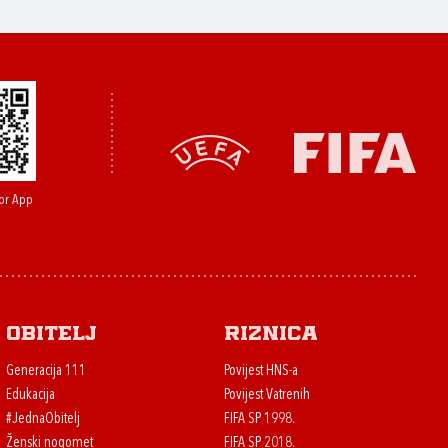
or App
Obitelj
Riznica
Generacija 111
Povijest HNS-a
Edukacija
Povijest Vatrenih
#JednaObitelj
FIFA SP 1998.
Ženski nogomet
FIFA SP 2018.