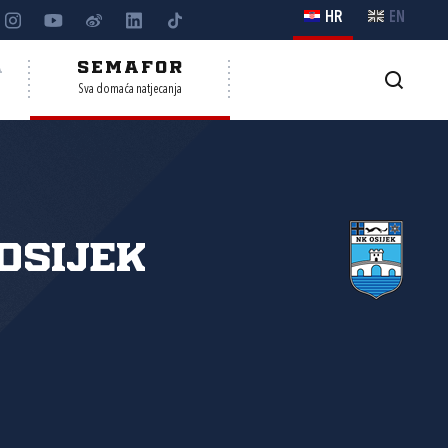
HR
EN
A
SEMAFOR
Sva domaća natjecanja
Osijek