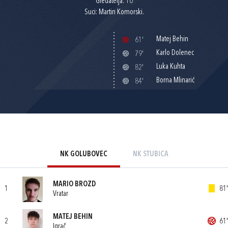
Gledatelja: 10
Suci: Martin Komorski.
Matej Behin
61'
Karlo Dolenec
79'
Luka Kuhta
82'
Borna Mlinarić
84'
NK GOLUBOVEC
NK STUBICA
MARIO BROZD
1
81'
Vratar
MATEJ BEHIN
2
61'
Igrač