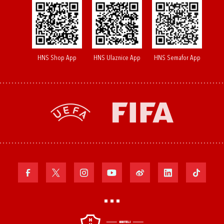
HNS Shop App
HNS Ulaznice App
HNS Semafor App