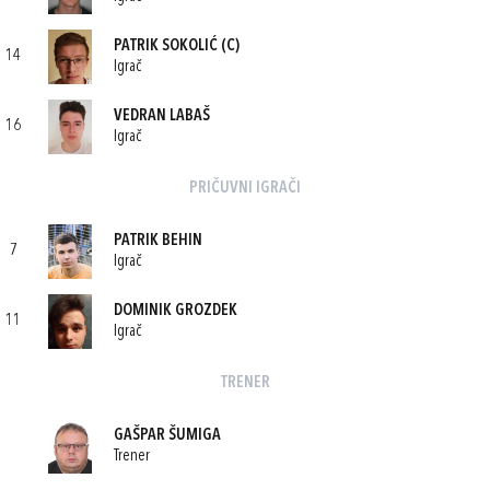
PATRIK SOKOLIĆ
(C)
14
Igrač
VEDRAN LABAŠ
16
Igrač
PRIČUVNI IGRAČI
PATRIK BEHIN
7
Igrač
DOMINIK GROZDEK
11
Igrač
TRENER
GAŠPAR ŠUMIGA
Trener