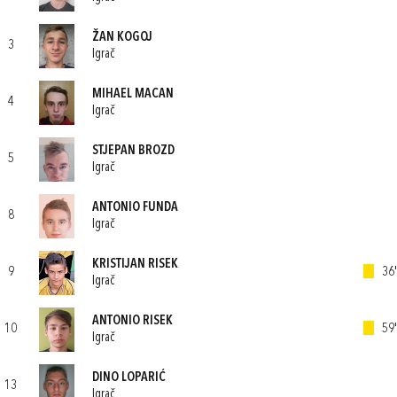
ŽAN KOGOJ
3
Igrač
MIHAEL MACAN
4
Igrač
STJEPAN BROZD
5
Igrač
ANTONIO FUNDA
8
Igrač
KRISTIJAN RISEK
9
36'
Igrač
ANTONIO RISEK
10
59'
Igrač
DINO LOPARIĆ
13
Igrač