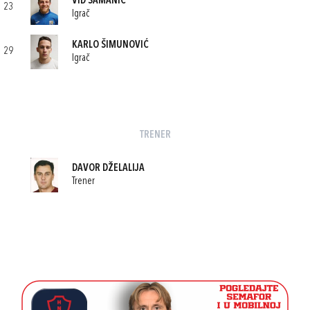
VID ŠAMANIĆ
23
Igrač
KARLO ŠIMUNOVIĆ
29
Igrač
TRENER
DAVOR DŽELALIJA
Trener