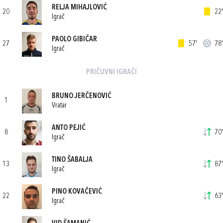
RELJA MIHAJLOVIĆ
20
22'
Igrač
PAOLO GIBIČAR
27
57'
78'
Igrač
PRIČUVNI IGRAČI
BRUNO JERČENOVIĆ
1
Vratar
ANTO PEJIĆ
8
70'
Igrač
TINO ŠABALJA
13
87'
Igrač
PINO KOVAČEVIĆ
22
63'
Igrač