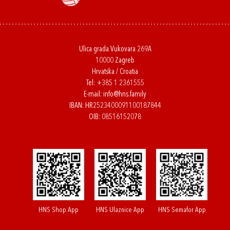
Ulica grada Vukovara 269A
10000 Zagreb
Hrvatska / Croatia
Tel:
+385 1 2361555
E-mail:
info@hns.family
IBAN: HR2523400091100187844
OIB: 08516152078
HNS Shop App
HNS Ulaznice App
HNS Semafor App