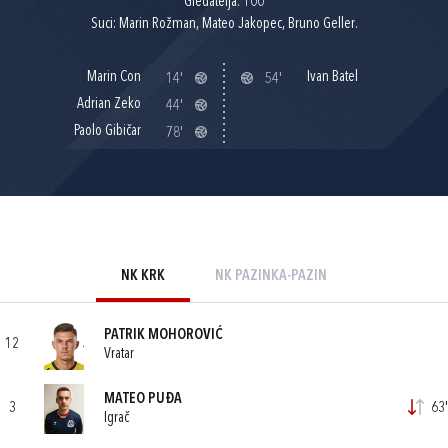
Gledatelja: 100
Suci: Marin Rožman, Mateo Jakopec, Bruno Geller.
Marin Con
Ivan Batel
14'
54'
Adrian Zeko
44'
Paolo Gibičar
78'
NK KRK
NK PAZINKA-PAZIN
PATRIK MOHOROVIĆ
12
Vratar
MATEO PUĐA
3
63'
Igrač