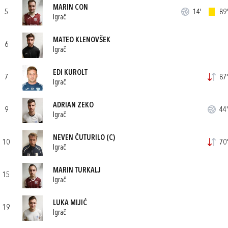
MARIN CON
5
14'
89'
Igrač
MATEO KLENOVŠEK
6
Igrač
EDI KUROLT
7
87'
Igrač
ADRIAN ZEKO
9
44'
Igrač
NEVEN ČUTURILO
(C)
10
70'
Igrač
MARIN TURKALJ
15
Igrač
LUKA MIJIĆ
19
Igrač